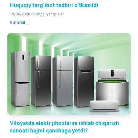
Huquqiy targ‘ibot tadbiri o‘tkazildi
19/06/2026 •
So'nggi yangiliklar
Batafsil ...
Viloyatda elektr jihozlarini ishlab chiqarish
sanoati hajmi qanchaga yetdi?