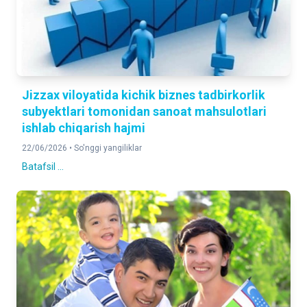
Jizzax viloyatida kichik biznes tadbirkorlik
subyektlari tomonidan sanoat mahsulotlari
ishlab chiqarish hajmi
22/06/2026 •
So'nggi yangiliklar
Batafsil ...