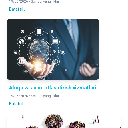
19/06/2026 •
So'nggi yangiliklar
Batafsil ...
Aloqa va axborotlashtirish xizmatlari
19/06/2026 •
So'nggi yangiliklar
Batafsil ...