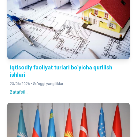
Iqtisodiy faoliyat turlari bo‘yicha qurilish
ishlari
23/06/2026 •
So'nggi yangiliklar
Batafsil ...