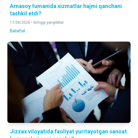
Arnasoy tumanida xizmatlar hajmi qanchani
tashkil etdi?
17/06/2026 •
So'nggi yangiliklar
Batafsil ...
Jizzax viloyatida faoliyat yuritayotgan sanoat