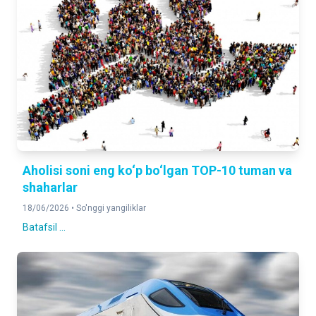
Aholisi soni eng ko‘p bo‘lgan TOP-10 tuman va
shaharlar
18/06/2026 •
So'nggi yangiliklar
Batafsil ...