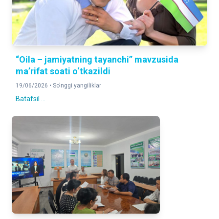
“Oila – jamiyatning tayanchi” mavzusida
ma’rifat soati o‘tkazildi
19/06/2026 •
So'nggi yangiliklar
Batafsil ...