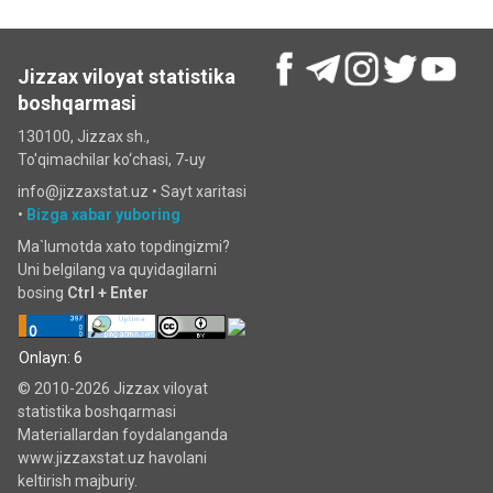
Jizzax viloyat statistika
boshqarmasi
130100, Jizzax sh.,
To'qimachilar ko‘chаsi, 7-uy
info@jizzaxstat.uz •
Sayt xaritasi
•
Bizga xabar yuboring
Ma`lumotda xato topdingizmi?
Uni belgilang va quyidagilarni
bosing
Ctrl + Enter
Onlayn: 6
© 2010-2026 Jizzax viloyat
statistika boshqarmasi
Materiallardan foydalanganda
www.jizzaxstat.uz havolani
keltirish majburiy.