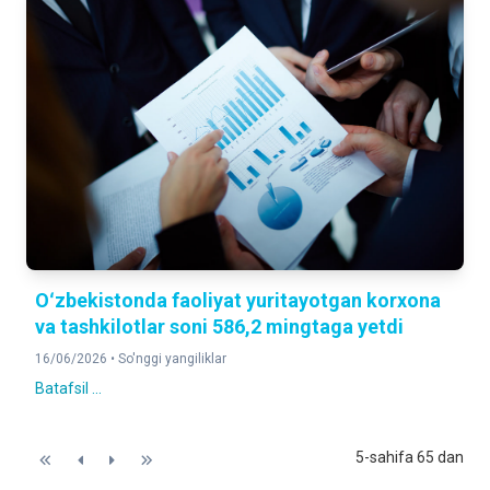
Oʻzbekistonda faoliyat yuritayotgan korxona
va tashkilotlar soni 586,2 mingtaga yetdi
16/06/2026 •
So'nggi yangiliklar
Batafsil ...
5-sahifa 65 dan