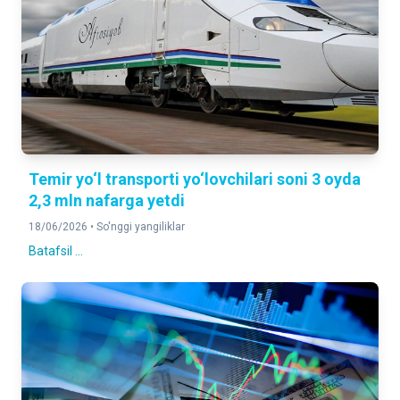
Temir yo‘l transporti yo‘lovchilari soni 3 oyda
2,3 mln nafarga yetdi
18/06/2026 •
So'nggi yangiliklar
Batafsil ...