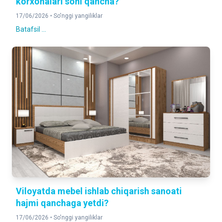
korxonalari soni qancha?
17/06/2026 •
So'nggi yangiliklar
Batafsil ...
Viloyatda mebel ishlab chiqarish sanoati
hajmi qanchaga yetdi?
17/06/2026 •
So'nggi yangiliklar