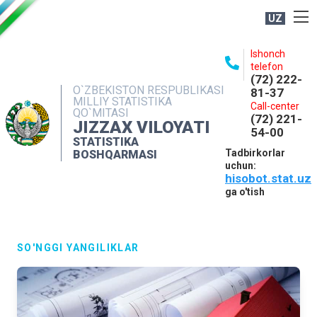
UZ
BOSHQARMA HAQIDA
Ishonch
telefon
OCHIQ MA'LUMOTLAR
(72) 222-
O`ZBEKISTON RESPUBLIKASI
81-37
NASHRLAR
MILLIY STATISTIKA
Call-center
QO`MITASI
(72) 221-
INTERAKTIV XIZMATLAR
JIZZAX VILOYATI
54-00
STATISTIKA
MATBUOT XIZMATI
Tadbirkorlar
BOSHQARMASI
uchun:
MUROJAATLAR
hisobot.stat.uz
KONTAKTLAR
ga o'tish
SO'NGGI YANGILIKLAR