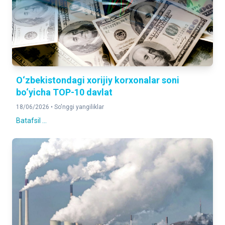
O‘zbekistondagi xorijiy korxonalar soni
bo‘yicha TOP-10 davlat
18/06/2026 •
So'nggi yangiliklar
Batafsil ...