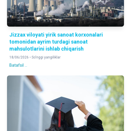
Jizzax viloyati yirik sanoat korxonalari
tomonidan ayrim turdagi sanoat
mahsulotlarini ishlab chiqarish
18/06/2026 •
So'nggi yangiliklar
Batafsil ...