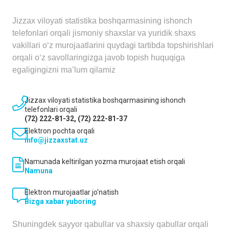
Jizzax viloyati statistika boshqarmasining ishonch
telefonlari orqali jismoniy shaxslar va yuridik shaxs
vakillari o‘z murojaatlarini quydagi tartibda topshirishlari
orqali o‘z savollaringizga javob topish huquqiga
egaligingizni ma’lum qilamiz
Jizzax viloyati statistika boshqarmasining ishonch
telefonlari orqali
(72) 222-81-32, (72) 222-81-37
Elektron pochta orqali
info@jizzaxstat.uz
Namunada keltirilgan yozma murojaat etish orqali
Namuna
Elektron murojaatlar jo'natish
Bizga xabar yuboring
Shuningdek sayyor qabullar va shaxsiy qabullar orqali