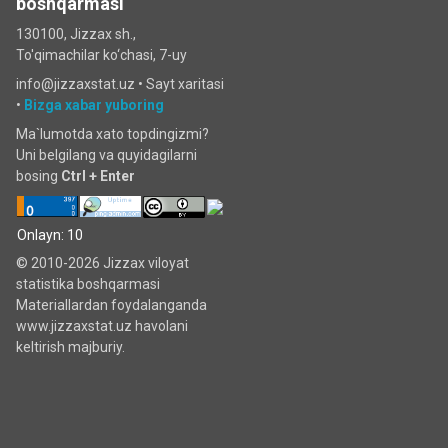
boshqarmasi
130100, Jizzax sh.,
To'qimachilar ko‘chаsi, 7-uy
info@jizzaxstat.uz •
Sayt xaritasi
•
Bizga xabar yuboring
Ma`lumotda xato topdingizmi?
Uni belgilang va quyidagilarni
bosing
Ctrl + Enter
Onlayn: 10
© 2010-2026 Jizzax viloyat
statistika boshqarmasi
Materiallardan foydalanganda
www.jizzaxstat.uz havolani
keltirish majburiy.