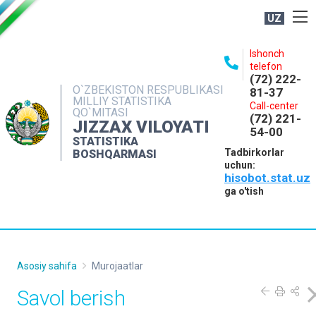
UZ
BOSHQARMA HAQIDA
Ishonch
telefon
OCHIQ MA'LUMOTLAR
(72) 222-
O`ZBEKISTON RESPUBLIKASI
81-37
NASHRLAR
MILLIY STATISTIKA
Call-center
QO`MITASI
(72) 221-
INTERAKTIV XIZMATLAR
JIZZAX VILOYATI
54-00
STATISTIKA
MATBUOT XIZMATI
Tadbirkorlar
BOSHQARMASI
uchun:
MUROJAATLAR
hisobot.stat.uz
KONTAKTLAR
ga o'tish
Asosiy sahifa
Murojaatlar
Savol berish