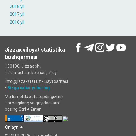
2018 yil
2017 yil
2016 yil
Jizzax viloyat statistika
boshqarmasi
130100, Jizzax sh.,
To'qimachilar ko‘chаsi, 7-uy
info@jizzaxstat.uz •
Sayt xaritasi
•
Bizga xabar yuboring
Ma`lumotda xato topdingizmi?
Uni belgilang va quyidagilarni
bosing
Ctrl + Enter
Onlayn: 4
© 2010-2026 Jizzax viloyat