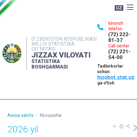
UZ
BOSHQARMA HAQIDA
Ishonch
telefon
OCHIQ MA'LUMOTLAR
(72) 222-
O`ZBEKISTON RESPUBLIKASI
81-37
NASHRLAR
MILLIY STATISTIKA
Call-center
QO`MITASI
(72) 221-
INTERAKTIV XIZMATLAR
JIZZAX VILOYATI
54-00
STATISTIKA
MATBUOT XIZMATI
Tadbirkorlar
BOSHQARMASI
uchun:
MUROJAATLAR
hisobot.stat.uz
KONTAKTLAR
ga o'tish
Asosiy sahifa
Murojaatlar
2026 yil