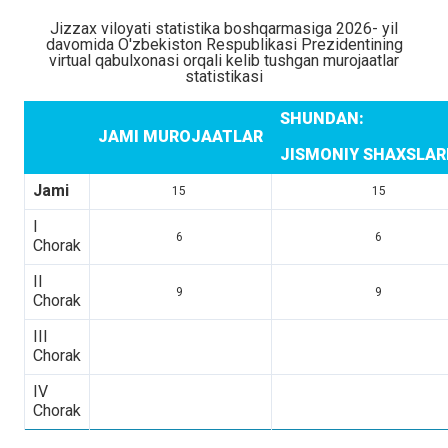
Jizzax viloyati statistika boshqarmasiga 2026- yil
davomida O'zbekiston Respublikasi Prezidentining
virtual qabulxonasi orqali kelib tushgan murojaatlar
statistikasi
SHUNDAN:
JAMI MUROJAATLAR
JISMONIY SHAXSLA
Jami
15
15
I
6
6
Chorak
II
9
9
Chorak
III
Chorak
IV
Chorak