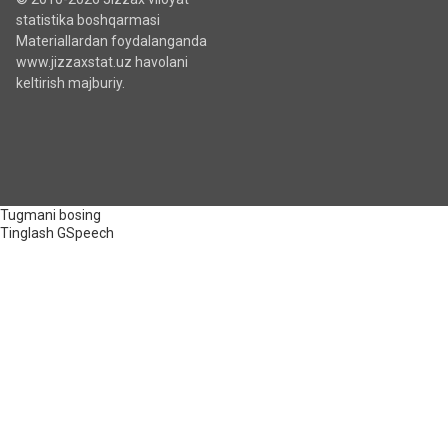
statistika boshqarmasi
Materiallardan foydalanganda
www.jizzaxstat.uz havolani
keltirish majburiy.
Tugmani bosing
Tinglash
GSpeech