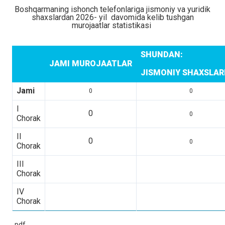
Boshqarmaning ishonch telefonlariga jismoniy va yuridik
shaxslardan 2026- yil davomida kelib tushgan
murojaatlar statistikasi
SHUNDAN:
JAMI MUROJAATLAR
JISMONIY SHAXSLA
Jami
0
0
I
0
0
Chorak
II
0
0
Chorak
III
Chorak
IV
Chorak
pdf