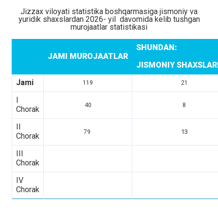
Jizzax viloyati statistika boshqarmasiga jismoniy va
yuridik shaxslardan 2026- yil davomida kelib tushgan
murojaatlar statistikasi
SHUNDAN:
JAMI MUROJAATLAR
JISMONIY SHAXSLA
Jami
119
21
I
40
8
Chorak
II
13
79
Chorak
III
Chorak
IV
Chorak