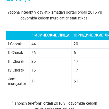
Yagona interaktiv davlat xizmatlari portali orqali 2016 yil
davomida kelgan murojaatlar statistikasi
ФИЗИЧЕСКИЕ ЛИЦА
ЮРИДИЧЕСКИЕ Л
I Chorak
44
20
II Chorak
26
6
III Chorak
26
17
IV Chorak
16
17
Jami
111
61
murojaatlar:
“Ishonch telefoni” orqali 2016 yil davomida kelgan