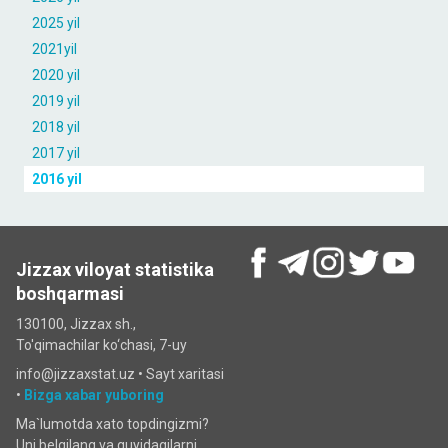
2025 yil
2021yil
2020 yil
2019 yil
2018 yil
2017 yil
2016 yil
Jizzax viloyat statistika
boshqarmasi
130100, Jizzax sh.,
To'qimachilar ko‘chаsi, 7-uy
info@jizzaxstat.uz •
Sayt xaritasi
•
Bizga xabar yuboring
Ma`lumotda xato topdingizmi?
Uni belgilang va quyidagilarni