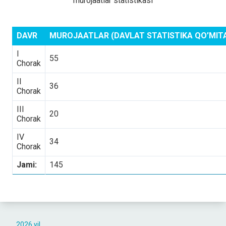
murojaatlar statistikasi
DAVR
MUROJAATLAR (DAVLAT STATISTIKA QO’MITA
I
55
Chorak
II
36
Chorak
III
20
Chorak
IV
34
Chorak
Jami:
145
2026 yil