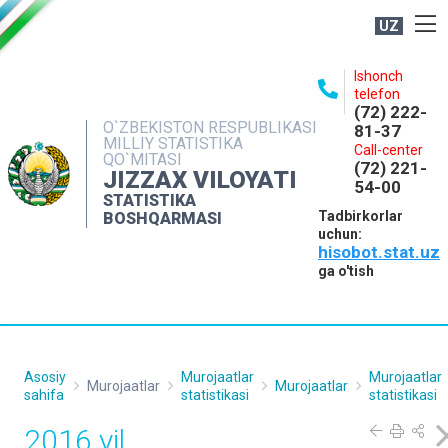
UZ
BOSHQARMA HAQIDA
Ishonch
telefon
OCHIQ MA'LUMOTLAR
(72) 222-
O`ZBEKISTON RESPUBLIKASI
81-37
NASHRLAR
MILLIY STATISTIKA
Call-center
QO`MITASI
(72) 221-
INTERAKTIV XIZMATLAR
JIZZAX VILOYATI
54-00
STATISTIKA
MATBUOT XIZMATI
Tadbirkorlar
BOSHQARMASI
uchun:
MUROJAATLAR
hisobot.stat.uz
KONTAKTLAR
ga o'tish
Asosiy
Murojaatlar
Murojaatlar
Murojaatlar
Murojaatlar
sahifa
statistikasi
statistikasi
2016 yil