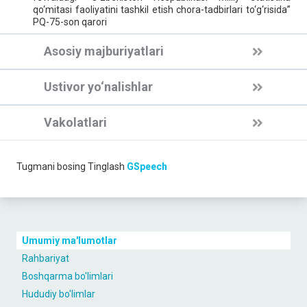
qo‘mitasi faoliyatini tashkil etish chora-tadbirlari to‘g‘risida”
PQ-75-son qarori
Asosiy majburiyatlari
Ustivor yo‘nalishlar
Vakolatlari
Tugmani bosing
Tinglash
GSpeech
Umumiy ma'lumotlar
Rahbariyat
Boshqarma bo'limlari
Hududiy bo'limlar