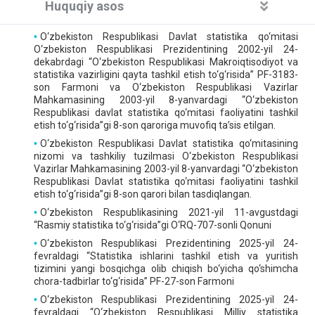
Huquqiy asos
O‘zbekiston Respublikasi Davlat statistika qo‘mitasi
O‘zbekiston Respublikasi Prezidentining 2002-yil 24-
dekabrdagi “O‘zbekiston Respublikasi Makroiqtisodiyot va
statistika vazirligini qayta tashkil etish to‘g‘risida” PF-3183-
son Farmoni va O‘zbekiston Respublikasi Vazirlar
Mahkamasining 2003-yil 8-yanvardagi “O‘zbekiston
Respublikasi davlat statistika qo‘mitasi faoliyatini tashkil
etish to‘g‘risida”gi 8-son qaroriga muvofiq ta’sis etilgan.
O‘zbekiston Respublikasi Davlat statistika qo‘mitasining
nizomi va tashkiliy tuzilmasi O‘zbekiston Respublikasi
Vazirlar Mahkamasining 2003-yil 8-yanvardagi “O‘zbekiston
Respublikasi Davlat statistika qo‘mitasi faoliyatini tashkil
etish to‘g‘risida”gi 8-son qarori bilan tasdiqlangan.
O‘zbekiston Respublikasining 2021-yil 11-avgustdagi
“Rasmiy statistika to‘g‘risida”gi O‘RQ-707-sonli Qonuni
O‘zbekiston Respublikasi Prezidentining 2025-yil 24-
fevraldagi “Statistika ishlarini tashkil etish va yuritish
tizimini yangi bosqichga olib chiqish bo‘yicha qo‘shimcha
chora-tadbirlar to‘g‘risida” PF-27-son Farmoni
O‘zbekiston Respublikasi Prezidentining 2025-yil 24-
fevraldagi “O‘zbekiston Respublikasi Milliy statistika