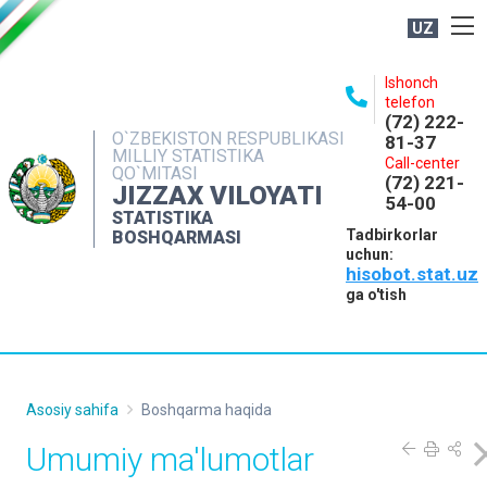
UZ
BOSHQARMA HAQIDA
Ishonch
telefon
OCHIQ MA'LUMOTLAR
(72) 222-
O`ZBEKISTON RESPUBLIKASI
81-37
NASHRLAR
MILLIY STATISTIKA
Call-center
QO`MITASI
(72) 221-
INTERAKTIV XIZMATLAR
JIZZAX VILOYATI
54-00
STATISTIKA
MATBUOT XIZMATI
Tadbirkorlar
BOSHQARMASI
uchun:
MUROJAATLAR
hisobot.stat.uz
KONTAKTLAR
ga o'tish
Asosiy sahifa
Boshqarma haqida
Umumiy ma'lumotlar