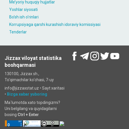
Me’yoriy huquqiy hujjatlar
Yoshlar siyosati
Bo'sh ish o'rinlari
Korrupsiyaga qarshi kurashish idoraviy komissiyasi
Tenderlar
Jizzax viloyat statistika
boshqarmasi
130100, Jizzax sh.,
To'qimachilar ko‘chаsi, 7-uy
info@jizzaxstat.uz •
Sayt xaritasi
•
Bizga xabar yuboring
Ma`lumotda xato topdingizmi?
Uni belgilang va quyidagilarni
bosing
Ctrl + Enter