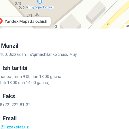
Manzil
100, Jizzax sh.,To'qimachilar ko‘chаsi, 7-uy
Ish tartibi
hanba-juma 9.00 dan 18.00 gacha
shlik:13.00 dan 14.00 gacha)
Faks
8 (72) 222-81-32
Email
o@jizzaxstat.uz