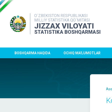
O`ZBEKISTON RESPUBLIKASI
MILLIY STATISTIKA QO`MITASI
JIZZAX VILOYATI
STATISTIKA BOSHQARMASI
BOSHQARMA HAQIDA
OCHIQ MA'LUMOTLAR
Aso
K