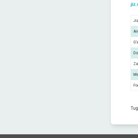
jiz
Ji
Ar
G’
Do
Za
Mi
Fo
Tug