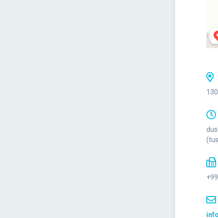
130
dus
(tu
+99
inf