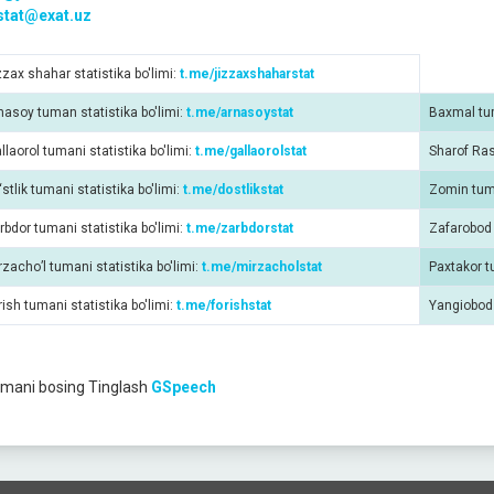
.stat@exat.uz
zzax shahar statistika bo'limi:
t.me/jizzaxshaharstat
nasoy tuman statistika bo'limi:
t.me/arnasoystat
Baxmal tum
allaorol tumani statistika bo'limi:
t.me/gallaorolstat
Sharof Ras
‘stlik tumani statistika bo'limi:
t.me/dostlikstat
Zomin tuma
rbdor tumani statistika bo'limi:
t.me/zarbdorstat
Zafarobod 
rzacho’l tumani statistika bo'limi:
t.me/mirzacholstat
Paxtakor t
rish tumani statistika bo'limi:
t.me/forishstat
Yangiobod 
mani bosing
Tinglash
GSpeech