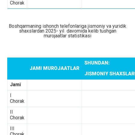
Chorak
Boshqarmaning ishonch telefonlariga jismoniy va yuridik
shaxslardan 2025- yil davomida kelib tushgan
murojaatlar statistikasi
SHUNDAN:
JAMI MUROJAATLAR
JISMONIY SHAXSLA
Jami
I
Chorak
II
Chorak
III
Chorak