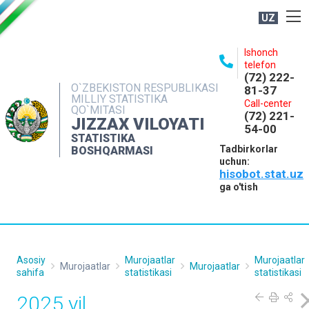
UZ
BOSHQARMA HAQIDA
Ishonch
telefon
OCHIQ MA'LUMOTLAR
(72) 222-
O`ZBEKISTON RESPUBLIKASI
81-37
NASHRLAR
MILLIY STATISTIKA
Call-center
QO`MITASI
(72) 221-
INTERAKTIV XIZMATLAR
JIZZAX VILOYATI
54-00
STATISTIKA
MATBUOT XIZMATI
Tadbirkorlar
BOSHQARMASI
uchun:
MUROJAATLAR
hisobot.stat.uz
KONTAKTLAR
ga o'tish
Asosiy
Murojaatlar
Murojaatlar
Murojaatlar
Murojaatlar
sahifa
statistikasi
statistikasi
2025 yil