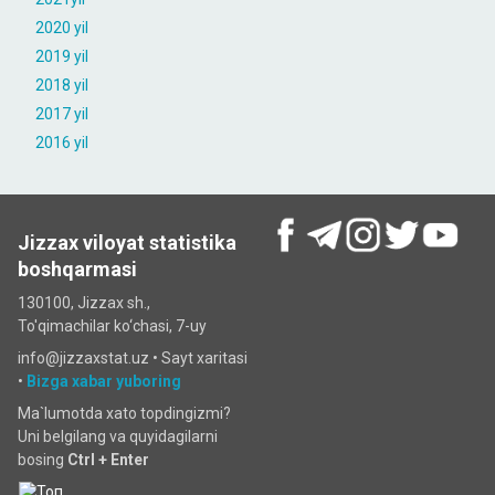
2020 yil
2019 yil
2018 yil
2017 yil
2016 yil
Jizzax viloyat statistika
boshqarmasi
130100, Jizzax sh.,
To'qimachilar ko‘chаsi, 7-uy
info@jizzaxstat.uz •
Sayt xaritasi
•
Bizga xabar yuboring
Ma`lumotda xato topdingizmi?
Uni belgilang va quyidagilarni
bosing
Ctrl + Enter