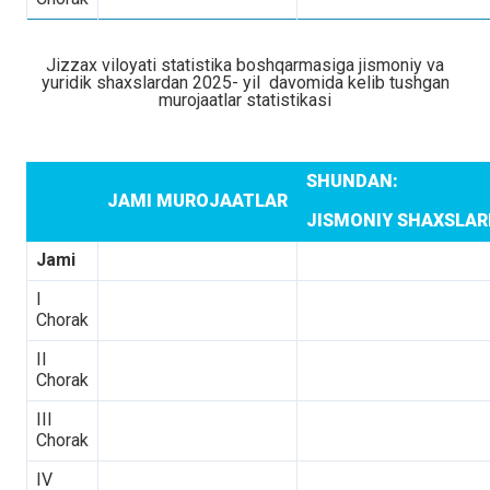
Jizzax viloyati statistika boshqarmasiga jismoniy va
yuridik shaxslardan 2025- yil davomida kelib tushgan
murojaatlar statistikasi
SHUNDAN:
JAMI MUROJAATLAR
JISMONIY SHAXSLA
Jami
I
Chorak
II
Chorak
III
Chorak
IV