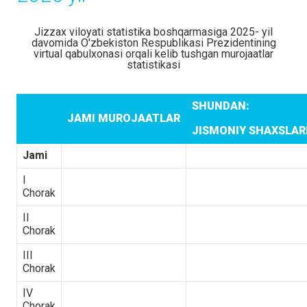
Jizzax viloyati statistika boshqarmasiga 2025- yil
davomida O'zbekiston Respublikasi Prezidentining
virtual qabulxonasi orqali kelib tushgan murojaatlar
statistikasi
SHUNDAN:
JAMI MUROJAATLAR
JISMONIY SHAXSLA
Jami
I
Chorak
II
Chorak
III
Chorak
IV
Chorak