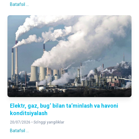
Batafsil ...
Elektr, gaz, bug‘ bilan ta’minlash va havoni
konditsiyalash
20/07/2026 •
So'nggi yangiliklar
Batafsil ...