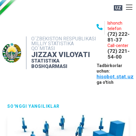
UZ
BOSHQARMA HAQIDA
Ishonch
telefon
OCHIQ MA'LUMOTLAR
(72) 222-
O`ZBEKISTON RESPUBLIKASI
81-37
NASHRLAR
MILLIY STATISTIKA
Call-center
QO`MITASI
(72) 221-
INTERAKTIV XIZMATLAR
JIZZAX VILOYATI
54-00
STATISTIKA
MATBUOT XIZMATI
Tadbirkorlar
BOSHQARMASI
uchun:
MUROJAATLAR
hisobot.stat.uz
KONTAKTLAR
ga o'tish
SO'NGGI YANGILIKLAR