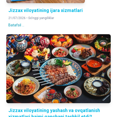
Jizzax viloyatining ijara xizmatlari
21/07/2026 •
So'nggi yangiliklar
Batafsil ...
Jizzax viloyatining yashash va ovqatlanish
xizmatlari hajmi qanchani tashkil etdi?