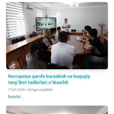
Korrupsiya qarshi kurashish va huquqiy
targ‘ibot tadbirlari o‘tkazildi
17/07/2026 •
So'nggi yangiliklar
Batafsil ...