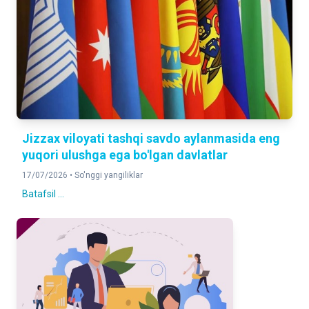
Jizzax viloyati tashqi savdo aylanmasida eng
yuqori ulushga ega bo'lgan davlatlar
17/07/2026 •
So'nggi yangiliklar
Batafsil ...