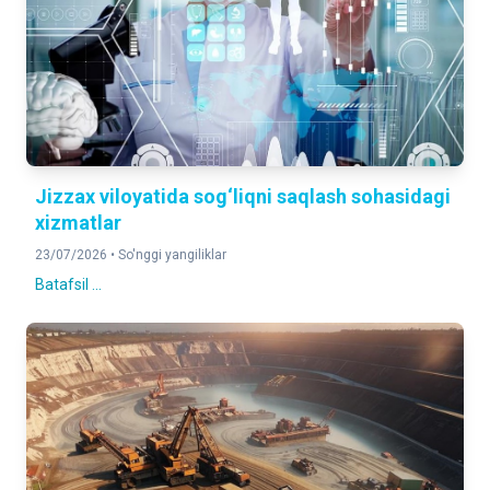
Jizzax viloyatida sog‘liqni saqlash sohasidagi
xizmatlar
23/07/2026 •
So'nggi yangiliklar
Batafsil ...