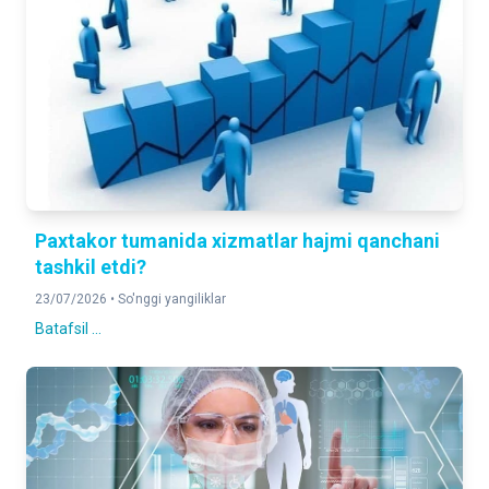
Paxtakor tumanida xizmatlar hajmi qanchani
tashkil etdi?
23/07/2026 •
So'nggi yangiliklar
Batafsil ...