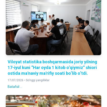
Viloyat statistika boshqarmasida joriy yilning
17-iyul kuni “Har oyda 1 kitob o‘qiymiz” shiori
ostida ma'naviy ma'rifiy soati bo‘lib o‘tdi.
17/07/2026 •
So'nggi yangiliklar
Batafsil ...