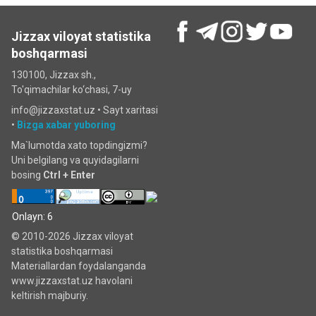
Jizzax viloyat statistika
boshqarmasi
130100, Jizzax sh.,
To'qimachilar ko‘chаsi, 7-uy
info@jizzaxstat.uz •
Sayt xaritasi
•
Bizga xabar yuboring
Ma`lumotda xato topdingizmi?
Uni belgilang va quyidagilarni
bosing
Ctrl + Enter
Onlayn: 6
© 2010-2026 Jizzax viloyat
statistika boshqarmasi
Materiallardan foydalanganda
www.jizzaxstat.uz havolani
keltirish majburiy.