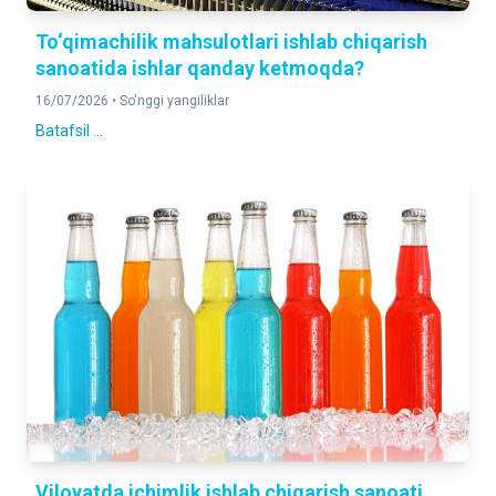
To‘qimachilik mahsulotlari ishlab chiqarish
sanoatida ishlar qanday ketmoqda?
16/07/2026 •
So'nggi yangiliklar
Batafsil ...
Viloyatda ichimlik ishlab chiqarish sanoati