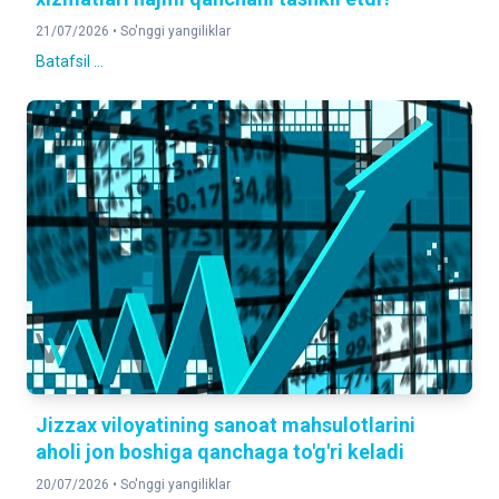
21/07/2026 •
So'nggi yangiliklar
Batafsil ...
Jizzax viloyatining sanoat mahsulotlarini
aholi jon boshiga qanchaga to'g'ri keladi
20/07/2026 •
So'nggi yangiliklar