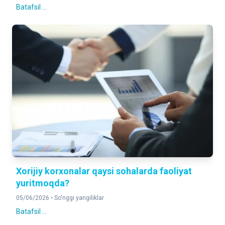
Batafsil ...
Xorijiy korxonalar qaysi sohalarda faoliyat
yuritmoqda?
05/06/2026 •
So'nggi yangiliklar
Batafsil ...