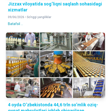
Jizzax viloyatida sog‘liqni saqlash sohasidagi
xizmatlar
09/06/2026 •
So'nggi yangiliklar
Batafsil ...
4 oyda O‘zbekistonda 44,6 trln so‘mlik oziq-
ovqat mahsulotlari ishlab chiqarilgan