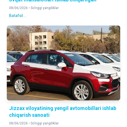
08/06/2026 •
So'nggi yangiliklar
Batafsil ...
Jizzax viloyatining yengil avtomobillari ishlab
chiqarish sanoati
08/06/2026 •
So'nggi yangiliklar