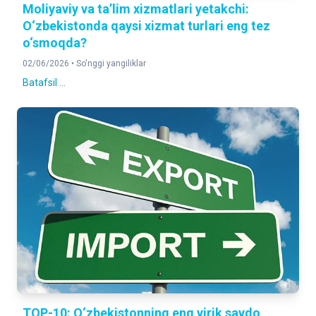
Moliyaviy va ta’lim xizmatlari yetakchi:
O‘zbekistonda qaysi xizmat turlari eng tez
o‘smoqda?
02/06/2026 •
So'nggi yangiliklar
Batafsil ...
TOP-10: O‘zbekistonning eng yirik savdo