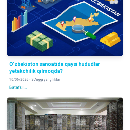
O‘zbekiston sanoatida qaysi hududlar
yetakchilik qilmoqda?
10/06/2026 •
So'nggi yangiliklar
Batafsil ...