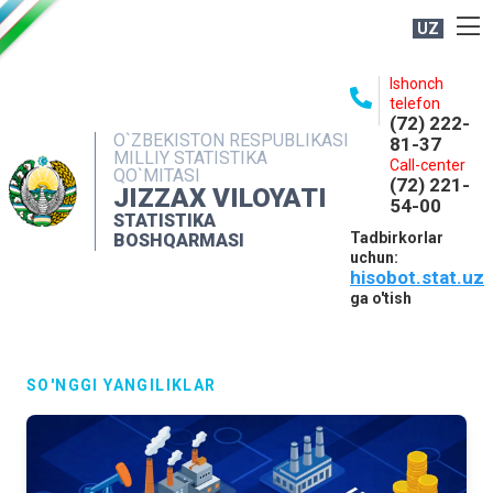
UZ
BOSHQARMA HAQIDA
Ishonch
telefon
OCHIQ MA'LUMOTLAR
(72) 222-
O`ZBEKISTON RESPUBLIKASI
81-37
NASHRLAR
MILLIY STATISTIKA
Call-center
QO`MITASI
(72) 221-
INTERAKTIV XIZMATLAR
JIZZAX VILOYATI
54-00
STATISTIKA
MATBUOT XIZMATI
Tadbirkorlar
BOSHQARMASI
uchun:
MUROJAATLAR
hisobot.stat.uz
KONTAKTLAR
ga o'tish
SO'NGGI YANGILIKLAR