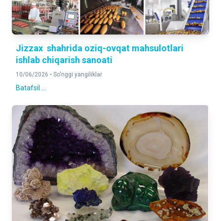
Jizzax shahrida oziq-ovqat mahsulotlari
ishlab chiqarish sanoati
10/06/2026 •
So'nggi yangiliklar
Batafsil ...