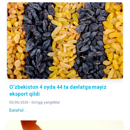
O‘zbekiston 4 oyda 44 ta davlatga mayiz
eksport qildi
05/06/2026 •
So'nggi yangiliklar
Batafsil ...