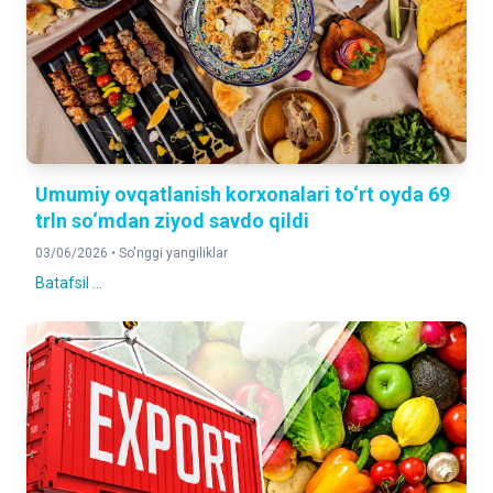
Umumiy ovqatlanish korxonalari to‘rt oyda 69
trln so‘mdan ziyod savdo qildi
03/06/2026 •
So'nggi yangiliklar
Batafsil ...