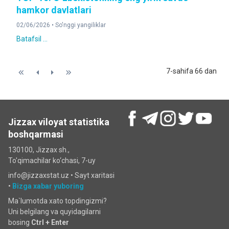
hamkor davlatlari
02/06/2026 •
So'nggi yangiliklar
Batafsil ...
7-sahifa 66 dan
Jizzax viloyat statistika
boshqarmasi
130100, Jizzax sh.,
To'qimachilar ko‘chаsi, 7-uy
info@jizzaxstat.uz •
Sayt xaritasi
•
Bizga xabar yuboring
Ma`lumotda xato topdingizmi?
Uni belgilang va quyidagilarni
bosing
Ctrl + Enter