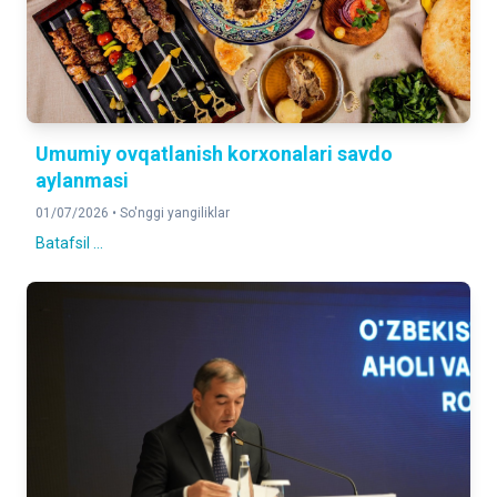
Umumiy ovqatlanish korxonalari savdo
aylanmasi
01/07/2026 •
So'nggi yangiliklar
Batafsil ...