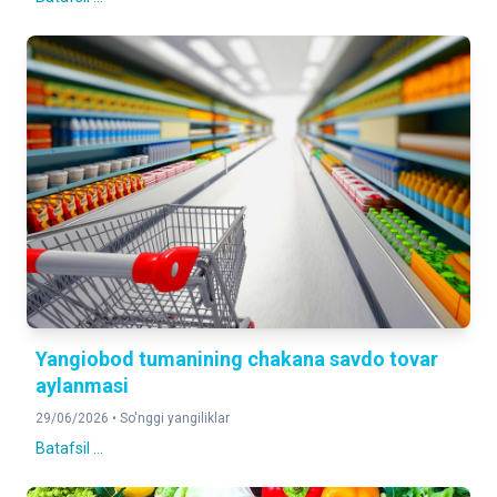
Yangiobod tumanining chakana savdo tovar
aylanmasi
29/06/2026 •
So'nggi yangiliklar
Batafsil ...