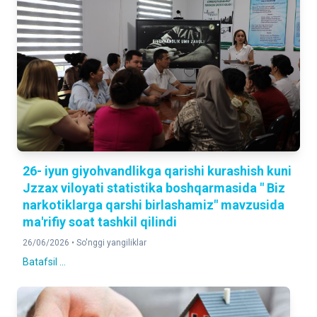
26- iyun giyohvandlikga qarishi kurashish kuni
Jzzax viloyati statistika boshqarmasida " Biz
narkotiklarga qarshi birlashamiz" mavzusida
ma'rifiy soat tashkil qilindi
26/06/2026 •
So'nggi yangiliklar
Batafsil ...