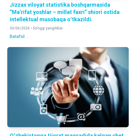
Jizzax viloyat statistika boshqarmasida
“Maʼrifat yoshlar – millat faxri” shiori ostida
intellektual musobaqa oʻtkazildi.
30/06/2026 •
So'nggi yangiliklar
Batafsil ...
O‘zbekistonga tijorat maqsadida kelgan chet