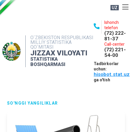
UZ
BOSHQARMA HAQIDA
Ishonch
telefon
OCHIQ MA'LUMOTLAR
(72) 222-
O`ZBEKISTON RESPUBLIKASI
81-37
NASHRLAR
MILLIY STATISTIKA
Call-center
QO`MITASI
(72) 221-
INTERAKTIV XIZMATLAR
JIZZAX VILOYATI
54-00
STATISTIKA
MATBUOT XIZMATI
Tadbirkorlar
BOSHQARMASI
uchun:
MUROJAATLAR
hisobot.stat.uz
KONTAKTLAR
ga o'tish
SO'NGGI YANGILIKLAR