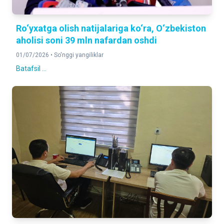
Ro‘yxatga olish natijalariga ko‘ra, O‘zbekiston
aholisi soni 39 mln nafardan oshdi
01/07/2026 •
So'nggi yangiliklar
Batafsil ...