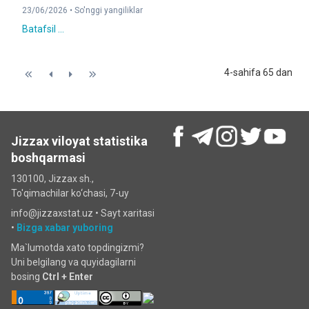
23/06/2026 •
So'nggi yangiliklar
Batafsil ...
4-sahifa 65 dan
Jizzax viloyat statistika
boshqarmasi
130100, Jizzax sh.,
To'qimachilar ko‘chаsi, 7-uy
info@jizzaxstat.uz •
Sayt xaritasi
•
Bizga xabar yuboring
Ma`lumotda xato topdingizmi?
Uni belgilang va quyidagilarni
bosing
Ctrl + Enter