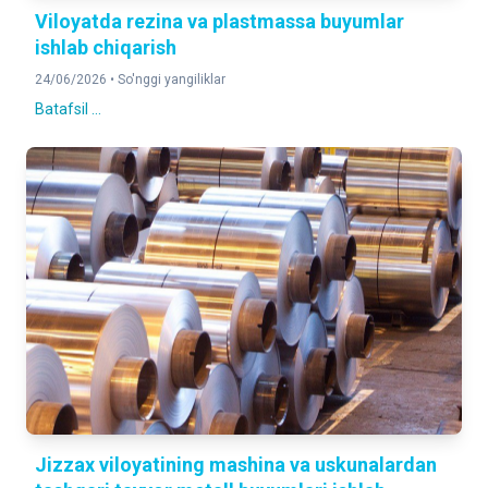
Viloyatda rezina va plastmassa buyumlar
ishlab chiqarish
24/06/2026 •
So'nggi yangiliklar
Batafsil ...
Jizzax viloyatining mashina va uskunalardan