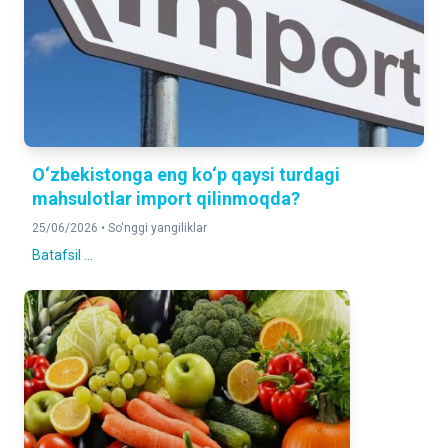
O‘zbekistonga eng ko‘p qaysi turdagi
mahsulotlar import qilinmoqda?
25/06/2026 •
So'nggi yangiliklar
Batafsil ...