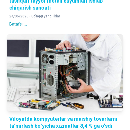
tashqari tayyor metall buyumlari ishlab
chiqarish sanoati
24/06/2026 •
So'nggi yangiliklar
Batafsil ...
Viloyatda kompyuterlar va maishiy tovarlarni
taʼmirlash boʻyicha xizmatlar 8,4 % ga o‘sdi