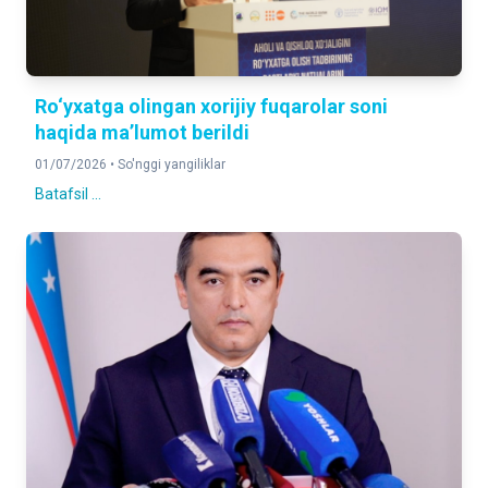
Ro‘yxatga olingan xorijiy fuqarolar soni
haqida ma’lumot berildi
01/07/2026 •
So'nggi yangiliklar
Batafsil ...