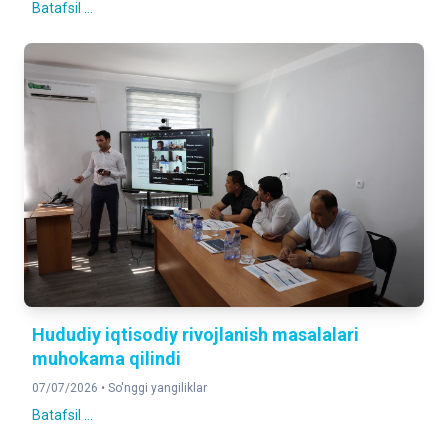
Batafsil ...
Hududiy iqtisodiy rivojlanish masalalari
muhokama qilindi
07/07/2026 •
So'nggi yangiliklar
Batafsil ...