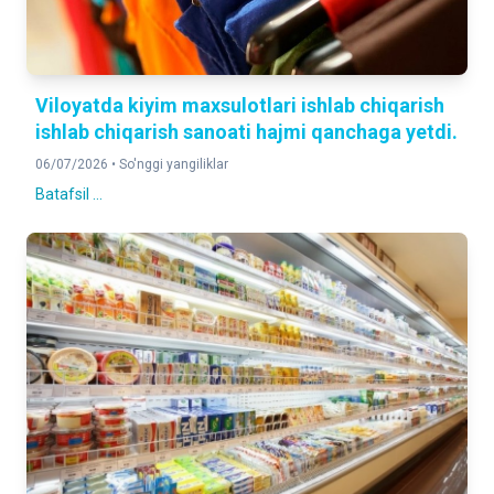
Viloyatda kiyim maxsulotlari ishlab chiqarish
ishlab chiqarish sanoati hajmi qanchaga yetdi.
06/07/2026 •
So'nggi yangiliklar
Batafsil ...