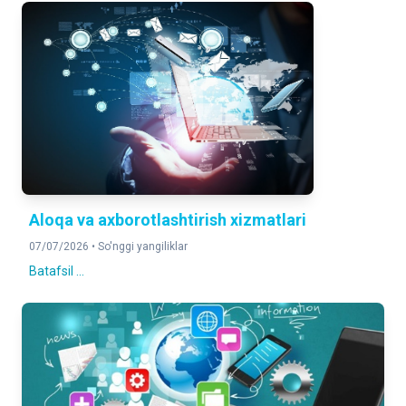
Aloqa va axborotlashtirish xizmatlari
07/07/2026 •
So'nggi yangiliklar
Batafsil ...