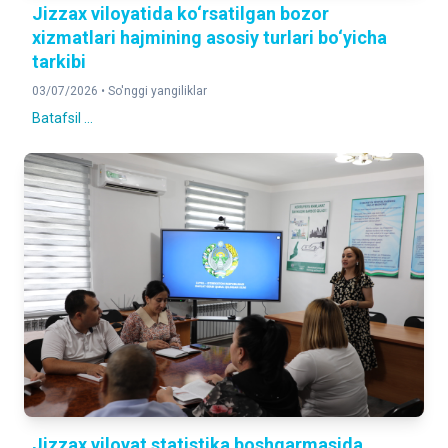
Jizzax viloyatida ko‘rsatilgan bozor
xizmatlari hajmining asosiy turlari bo‘yicha
tarkibi
03/07/2026 •
So'nggi yangiliklar
Batafsil ...
Jizzax viloyat statistika boshqarmasida