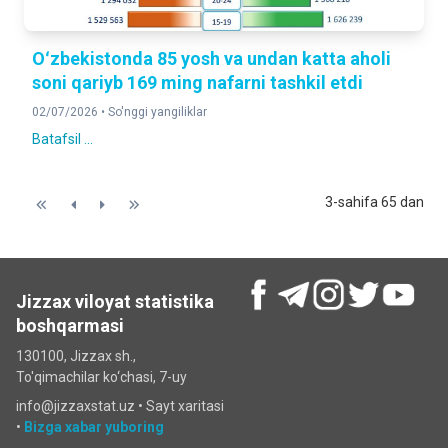
Oʻzbekistonda 85 yosh va undan katta aholi
soni qariyb 169 ming nafarni tashkil etdi
02/07/2026 •
So'nggi yangiliklar
Batafsil ...
3-sahifa 65 dan
Jizzax viloyat statistika
boshqarmasi
130100, Jizzax sh.,
To'qimachilar ko‘chаsi, 7-uy
info@jizzaxstat.uz •
Sayt xaritasi
•
Bizga xabar yuboring