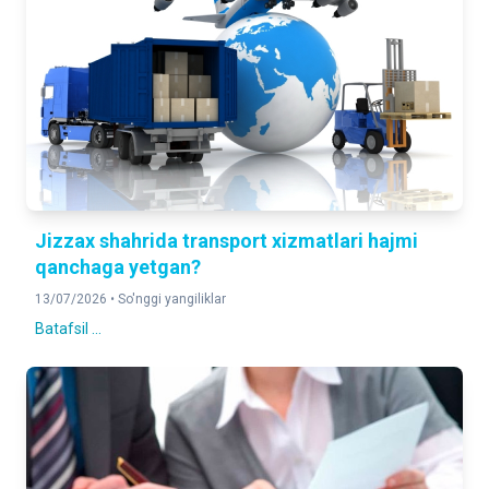
Jizzax shahrida transport xizmatlari hajmi
qanchaga yetgan?
13/07/2026 •
So'nggi yangiliklar
Batafsil ...