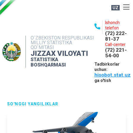
UZ
BOSHQARMA HAQIDA
Ishonch
telefon
OCHIQ MA'LUMOTLAR
(72) 222-
O`ZBEKISTON RESPUBLIKASI
81-37
NASHRLAR
MILLIY STATISTIKA
Call-center
QO`MITASI
(72) 221-
INTERAKTIV XIZMATLAR
JIZZAX VILOYATI
54-00
STATISTIKA
MATBUOT XIZMATI
Tadbirkorlar
BOSHQARMASI
uchun:
MUROJAATLAR
hisobot.stat.uz
KONTAKTLAR
ga o'tish
SO'NGGI YANGILIKLAR