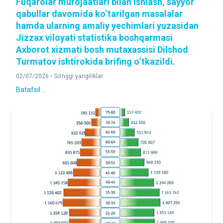
Fuqarolar murojaatlari bilan ishlash, sayyor
qabullar davomida ko‘tarilgan masalalar
hamda ularning amaliy yechimlari yuzasidan
Jizzax viloyati statistika boshqarmasi
Axborot xizmati bosh mutaxassisi Dilshod
Turmatov ishtirokida brifing o‘tkazildi.
02/07/2026 •
So'nggi yangiliklar
Batafsil ...