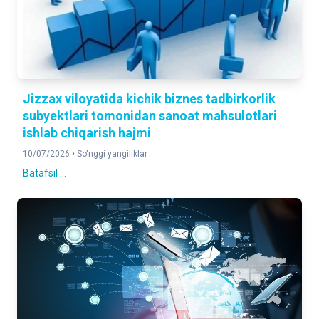
Jizzax viloyatida kichik biznes tadbirkorlik
subyektlari tomonidan sanoat mahsulotlari
ishlab chiqarish hajmi
10/07/2026 •
So'nggi yangiliklar
Batafsil ...