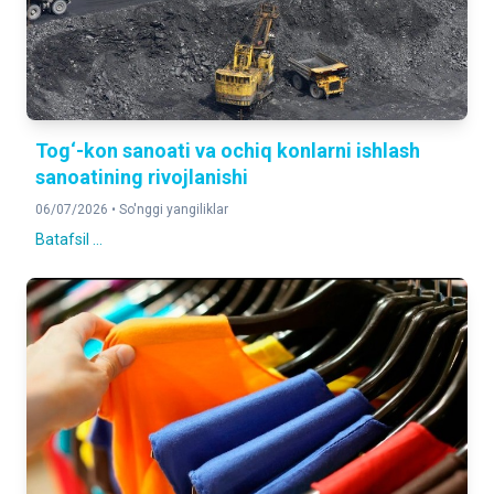
Tog‘-kon sanoati va ochiq konlarni ishlash
sanoatining rivojlanishi
06/07/2026 •
So'nggi yangiliklar
Batafsil ...