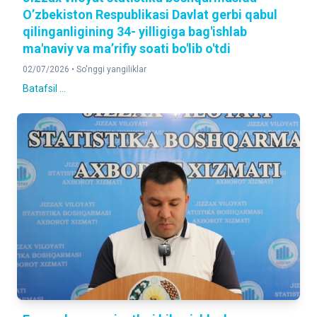
O’zbekiston Respublikasi Davlat gerbi qabul
qilinganligining 34- yilligiga bag'ishlab
ma'naviy va ma’rifiy soati bo'lib o'tdi
02/07/2026 •
So'nggi yangiliklar
Batafsil ...