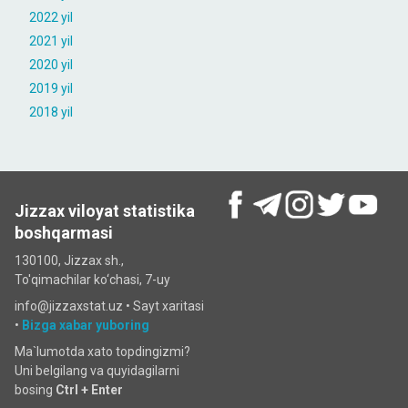
2022 yil
2021 yil
2020 yil
2019 yil
2018 yil
Jizzax viloyat statistika
boshqarmasi
130100, Jizzax sh.,
To'qimachilar ko‘chаsi, 7-uy
info@jizzaxstat.uz •
Sayt xaritasi
•
Bizga xabar yuboring
Ma`lumotda xato topdingizmi?
Uni belgilang va quyidagilarni
bosing
Ctrl + Enter