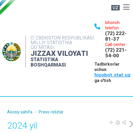
UZ
BOSHQARMA HAQIDA
Ishonch
telefon
OCHIQ MA'LUMOTLAR
(72) 222-
O`ZBEKISTON RESPUBLIKASI
81-37
NASHRLAR
MILLIY STATISTIKA
Call-center
QO`MITASI
(72) 221-
INTERAKTIV XIZMATLAR
JIZZAX VILOYATI
54-00
STATISTIKA
MATBUOT XIZMATI
Tadbirkorlar
BOSHQARMASI
uchun:
MUROJAATLAR
hisobot.stat.uz
KONTAKTLAR
ga o'tish
Asosiy sahifa
Press-relizlar
2024 yil