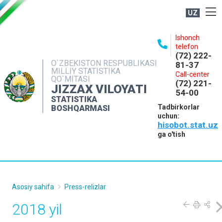
UZ
BOSHQARMA HAQIDA
Ishonch
telefon
OCHIQ MA'LUMOTLAR
(72) 222-
O`ZBEKISTON RESPUBLIKASI
81-37
NASHRLAR
MILLIY STATISTIKA
Call-center
QO`MITASI
(72) 221-
INTERAKTIV XIZMATLAR
JIZZAX VILOYATI
54-00
STATISTIKA
MATBUOT XIZMATI
Tadbirkorlar
BOSHQARMASI
uchun:
MUROJAATLAR
hisobot.stat.uz
KONTAKTLAR
ga o'tish
Asosiy sahifa
Press-relizlar
2018 yil