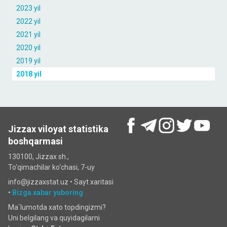
2023 yil
2022 yil
2021 yil
2020 yil
2019 yil
2018 yil
Jizzax viloyat statistika
boshqarmasi
130100, Jizzax sh.,
To'qimachilar ko‘chаsi, 7-uy
info@jizzaxstat.uz •
Sayt xaritasi
•
Bizga xabar yuboring
Ma`lumotda xato topdingizmi?
Uni belgilang va quyidagilarni