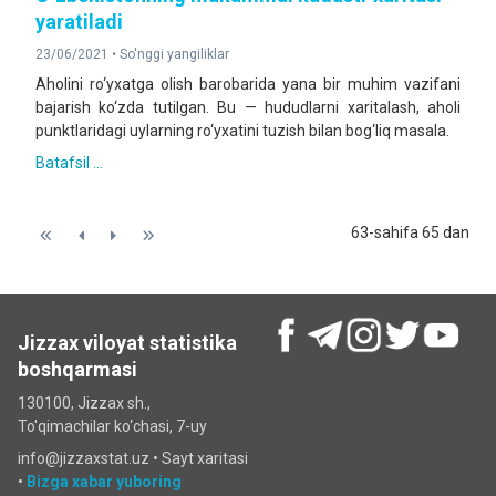
yaratiladi
23/06/2021 •
So'nggi yangiliklar
Aholini ro‘yxatga olish barobarida yana bir muhim vazifani
bajarish ko‘zda tutilgan. Bu — hududlarni xaritalash, aholi
punktlaridagi uylarning ro‘yxatini tuzish bilan bog‘liq masala.
Batafsil ...
63-sahifa 65 dan
Jizzax viloyat statistika
boshqarmasi
130100, Jizzax sh.,
To'qimachilar ko‘chаsi, 7-uy
info@jizzaxstat.uz •
Sayt xaritasi
•
Bizga xabar yuboring