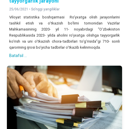
tayyorgarlik jarayoni
25/06/2021 •
So'nggi yangiliklar
Viloyat statistika boshqarmasi Ro‘yxatga olish jarayonlarini
tashkil etish va o‘tkazish bo‘limi tomonidan Vazirlar
Mahkamasininig 2020- yil 11- noyabrdagi “O‘zbekiston
Respublikasida 2023- yilda aholini ro‘yxatga olishga tayyorgarlik
ko‘rish va uni o‘tkazish chora-tadbirlari to‘g‘risida”gi 710- sonli
qarorining ijrosi bo‘yicha tadbirlar o‘tkazib kelinmoqda.
Batafsil ...