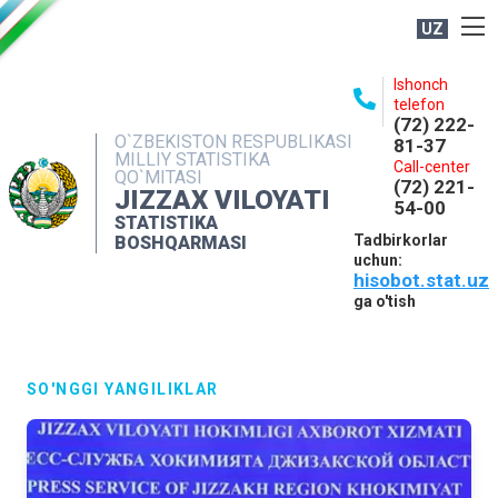
UZ
BOSHQARMA HAQIDA
Ishonch
telefon
OCHIQ MA'LUMOTLAR
(72) 222-
O`ZBEKISTON RESPUBLIKASI
81-37
NASHRLAR
MILLIY STATISTIKA
Call-center
QO`MITASI
(72) 221-
INTERAKTIV XIZMATLAR
JIZZAX VILOYATI
54-00
STATISTIKA
MATBUOT XIZMATI
Tadbirkorlar
BOSHQARMASI
uchun:
MUROJAATLAR
hisobot.stat.uz
KONTAKTLAR
ga o'tish
SO'NGGI YANGILIKLAR