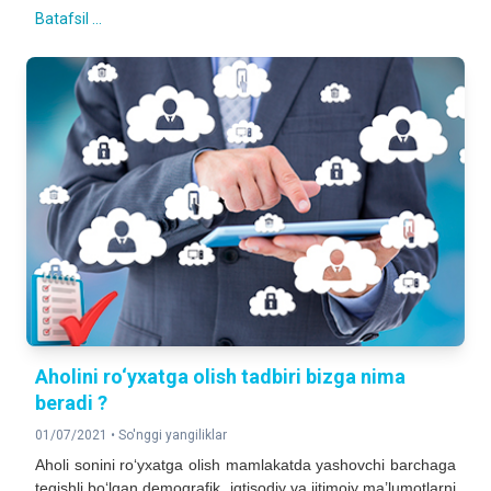
Batafsil ...
Aholini ro‘yxatga olish tadbiri bizga nima
beradi ?
01/07/2021 •
So'nggi yangiliklar
Aholi sonini ro‘yxatga olish mamlakatda yashovchi barchaga
tegishli bo‘lgan demografik, iqtisodiy va ijtimoiy ma’lumotlarni