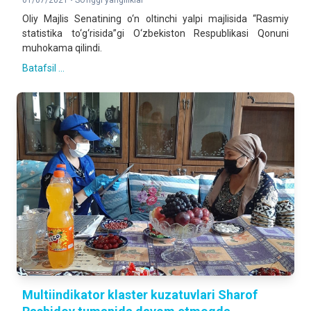
01/07/2021 •
So'nggi yangiliklar
Oliy Majlis Senatining o‘n oltinchi yalpi majlisida “Rasmiy
statistika to‘g‘risida”gi O‘zbekiston Respublikasi Qonuni
muhokama qilindi.
Batafsil ...
Multiindikator klaster kuzatuvlari Sharof