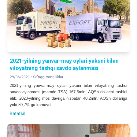
2021-yilning yanvar-may oylari yakuni bilan
viloyatning tashqi savdo aylanmasi
29/06/2021 •
So'nggi yangiliklar
202
1
-
yil
ning
yanvar
-
may
oy
lar
i
yakuni bilan
viloyat
ning tashqi
savdo
aylanmasi (matnda TSA)
167
,
5
m
ln
. A
QSh dollarini
tashkil
etib, 2020
-
yilning
mos davriga nisbatan
40
,
2
m
ln
. AQSh dollariga
yoki
80,7
%
ga
kamay
di
.
Batafsil ...