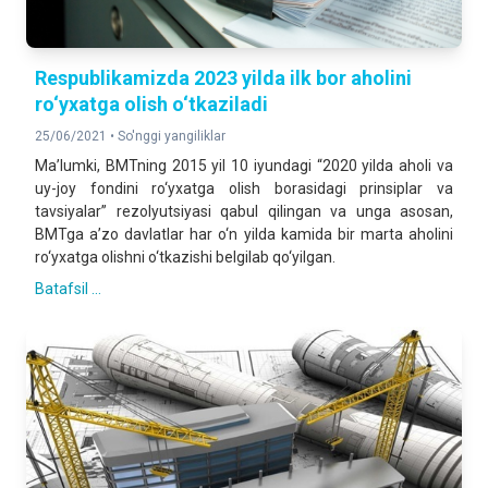
Respublikamizda 2023 yilda ilk bor aholini
ro‘yxatga olish o‘tkaziladi
25/06/2021 •
So'nggi yangiliklar
Ma’lumki, BMTning 2015 yil 10 iyundagi “2020 yilda aholi va
uy-joy fondini ro‘yxatga olish borasidagi prinsiplar va
tavsiyalar” rezolyutsiyasi qabul qilingan va unga asosan,
BMTga a’zo davlatlar har o‘n yilda kamida bir marta aholini
ro‘yxatga olishni o‘tkazishi belgilab qo‘yilgan.
Batafsil ...