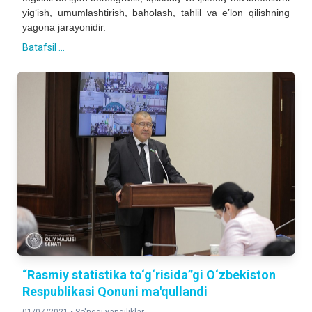
yig‘ish, umumlashtirish, baholash, tahlil va e’lon qilishning
yagona jarayonidir.
Batafsil ...
“Rasmiy statistika to‘g‘risida”gi O‘zbekiston
Respublikasi Qonuni ma'qullandi