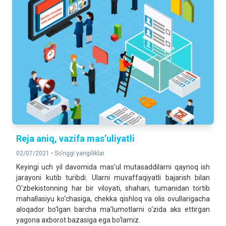
Reja aniq, vazifa mas’uliyatli
02/07/2021 •
So'nggi yangiliklar
Keyingi uch yil davomida mas’ul mutasaddilarni qaynoq ish
jarayoni kutib turibdi. Ularni muvaffaqiyatli bajarish bilan
O‘zbekistonning har bir viloyati, shahari, tumanidan tortib
mahallasiyu ko‘chasiga, chekka qishloq va olis ovullarigacha
aloqador bo‘lgan barcha ma’lumotlarni o‘zida aks ettirgan
yagona axborot bazasiga ega bo‘lamiz.