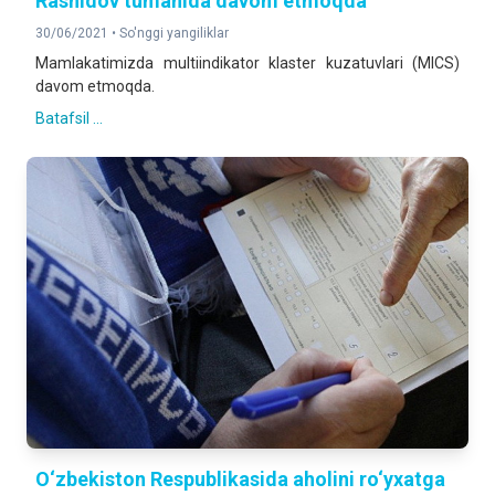
Rashidov tumanida davom etmoqda
30/06/2021 •
So'nggi yangiliklar
Mamlakatimizda multiindikator klaster kuzatuvlari (MICS)
davom etmoqda.
Batafsil ...
O‘zbekiston Respublikasida aholini ro‘yxatga