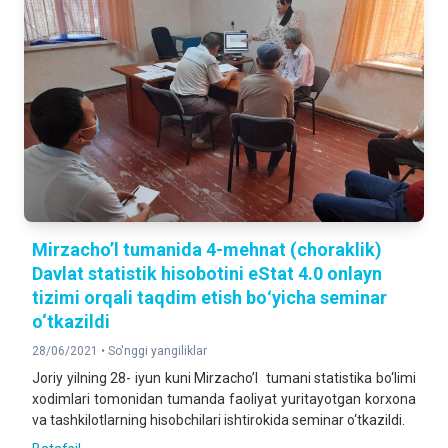
Mirzacho’l tumanida 4-mehnat (choraklik)
Davlat statistik hisobotini eStat 4.0 onlayn
tizimi orqali taqdim etish boʻyicha seminar
o‘tkazildi
28/06/2021 •
So'nggi yangiliklar
Joriy yilning 28- iyun kuni Mirzacho’l tumani statistika bo‘limi
xodimlari tomonidan tumanda faoliyat yuritayotgan korxona
va tashkilotlarning hisobchilari ishtirokida seminar o‘tkazildi.