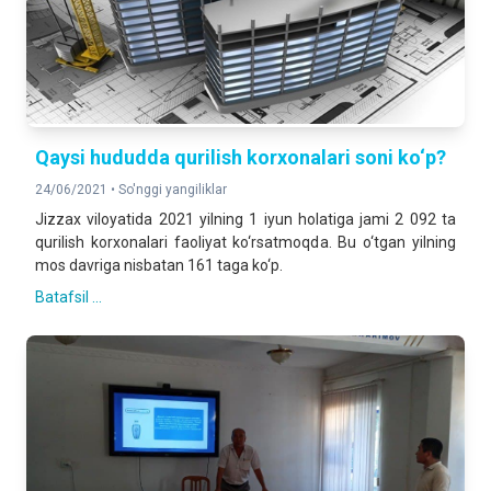
Qaysi hududda qurilish korxonalari soni ko‘p?
24/06/2021 •
So'nggi yangiliklar
Jizzax viloyatida 2021 yilning 1 iyun holatiga jami 2 092 ta
qurilish korxonalari faoliyat ko‘rsatmoqda. Bu o‘tgan yilning
mos davriga nisbatan 161 taga ko‘p.
Batafsil ...