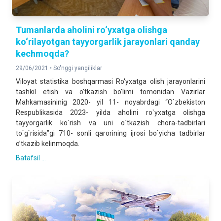
Tumanlarda aholini ro‘yxatga olishga
ko‘rilayotgan tayyorgarlik jarayonlari qanday
kechmoqda?
29/06/2021 •
So'nggi yangiliklar
Viloyat statistika boshqarmasi Ro'yxatga olish jarayonlarini
tashkil etish va o'tkazish bo'limi tomonidan Vazirlar
Mahkamasininig 2020- yil 11- noyabrdagi “O`zbekiston
Respublikasida 2023- yilda aholini ro`yxatga olishga
tayyorgarlik ko`rish va uni o`tkazish chora-tadbirlari
to`g`risida”gi 710- sonli qarorining ijrosi bo`yicha tadbirlar
o’tkazib kelinmoqda.
Batafsil ...