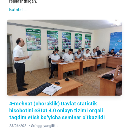
rejalashtirilgan.
Batafsil ...
4-mehnat (choraklik) Davlat statistik
hisobotini eStat 4.0 onlayn tizimi orqali
taqdim etish boʻyicha seminar o‘tkazildi
23/06/2021 •
So'nggi yangiliklar