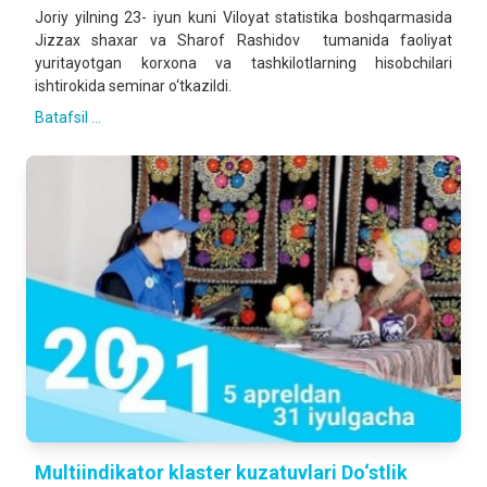
Joriy yilning 23- iyun kuni Viloyat statistika boshqarmasida
Jizzax shaxar va Sharof Rashidov tumanida faoliyat
yuritayotgan korxona va tashkilotlarning hisobchilari
ishtirokida seminar o‘tkazildi.
Batafsil ...
Multiindikator klaster kuzatuvlari Do‘stlik