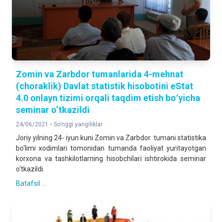
Zomin va Zarbdor tumanlarida 4-mehnat
(choraklik) Davlat statistik hisobotini eStat
4.0 onlayn tizimi orqali taqdim etish boʻyicha
seminar o‘tkazildi
24/06/2021 •
So'nggi yangiliklar
Joriy yilning 24- iyun kuni Zomin va Zarbdor tumani statistika
bo‘limi xodimlari tomonidan tumanda faoliyat yuritayotgan
korxona va tashkilotlarning hisobchilari ishtirokida seminar
o‘tkazildi.
Batafsil ...