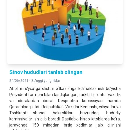
Sinov hududlari tanlab olingan
24/06/2021 •
So'nggi yangiliklar
Aholini ro‘yxatga olishni o‘tkazishga ko‘maklashish bo‘yicha
Prezident farmoni bilan tasdiqlangan, tarkibi bir qator vazirlik
va idoralardan iborat Respublika komissiyasi hamda
Qoraqalpog‘iston Respublikasi Vazirlar Kengashi, viloyatlar va
Toshkent shahar hokimliklari huzuridagi hududiy
komissiyalar ish olib boradi. Dastlabki hisob-kitoblarga ko‘ra,
jarayonga 150 mingdan ortiq xodimlar jalb qilinishi