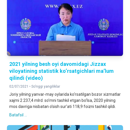
2021 yilning besh oyi davomidagi Jizzax
viloyatining statistik ko‘rsatgichlari ma’lum
qilindi (video)
02/07/2021 •
So'nggi yangiliklar
Joriy yilning yanvar-may oylarida ko‘rsatilgan bozor xizmatlar
xajmi 2 237,4 mlrd. so’mni tashkil etgan bo‘lsa, 2020 yilning
mos davriga nisbatan o’sish sur’ati 118,9 foizni tashkil qildi.
Batafsil ...