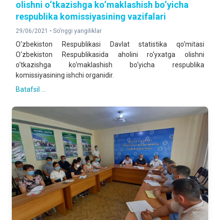
olishni o‘tkazishga ko‘maklashish bo‘yicha
respublika komissiyasining vazifalari
29/06/2021 •
So'nggi yangiliklar
O‘zbekiston Respublikasi Davlat statistika qo‘mitasi
O‘zbekiston Respublikasida aholini ro‘yxatga olishni
o‘tkazishga ko‘maklashish bo‘yicha respublika
komissiyasining ishchi organidir.
Batafsil ...