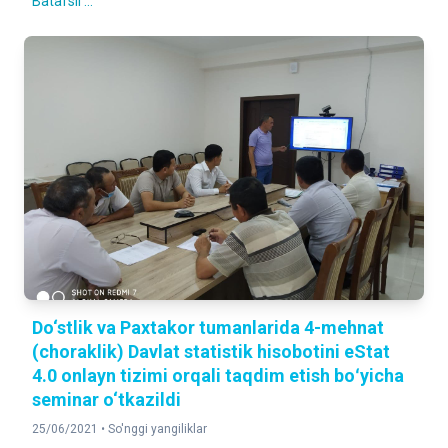
Batafsil ...
Do‘stlik va Paxtakor tumanlarida 4-mehnat
(choraklik) Davlat statistik hisobotini eStat
4.0 onlayn tizimi orqali taqdim etish boʻyicha
seminar o‘tkazildi
25/06/2021 •
So'nggi yangiliklar