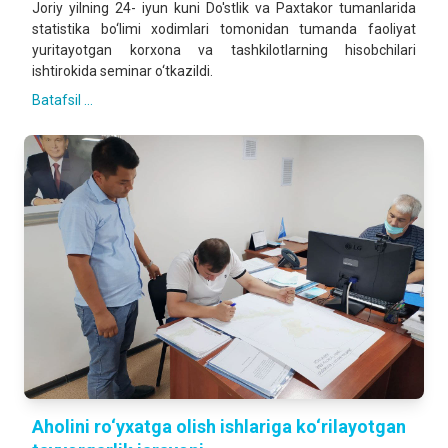
Joriy yilning 24- iyun kuni Do'stlik va Paxtakor tumanlarida
statistika bo‘limi xodimlari tomonidan tumanda faoliyat
yuritayotgan korxona va tashkilotlarning hisobchilari
ishtirokida seminar o‘tkazildi.
Batafsil ...
Aholini ro‘yxatga olish ishlariga ko‘rilayotgan