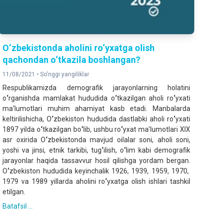
O‘zbekistonda aholini ro‘yxatga olish
qachondan o‘tkazila boshlangan?
11/08/2021 •
So'nggi yangiliklar
Respublikamizda demografik jarayonlarning holatini
o
‘
rganishda mamlakat hududida o
‘
tkazilgan aholi ro
‘
yxati
ma’lumotlari muhim ahamiyat kasb etadi. Manbalarda
keltirilishicha, O
‘
zbekiston hududida dastlabki aholi ro
‘
yxati
1897 yilda o
‘
tkazilgan bo
‘
lib, ushbu ro
‘
yxat ma’lumotlari XIX
asr oxirida O
‘
zbekistonda mavjud oilalar soni, aholi soni,
yoshi va jinsi, etnik tarkibi, tug
‘
ilish, o
‘
lim kabi demografik
jarayonlar haqida tassavvur hosil qilishga yordam bergan.
O
‘
zbekiston hududida keyinchalik 1926, 1939, 1959, 1970,
1979 va 1989 yillarda aholini ro
‘
yxatga olish ishlari tashkil
etilgan.
Batafsil ...