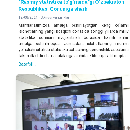
“Rasmiy statistika to‘g‘risida”gi O‘zbekiston
Respublikasi Qonuniga sharh
12/08/2021 •
So'nggi yangiliklar
Mamlakatimizda amalga oshirilayotgan keng ko‘lamli
islohotlarning yangi bosqichi doirasida so‘nggi yillarda milliy
statistika sohasini rivojlantirish borasida tizimli ishlar
amalga oshirilmoqda. Jumladan, islohotlarning muhim
yo‘nalishi sifatida statistika sohasining qonunchilik asoslarini
takomillashtirish masalalariga alohida e'tibor qaratilmoqda.
Batafsil ...