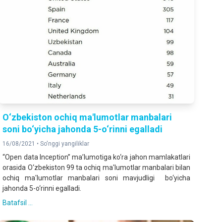
O‘zbekiston ochiq ma'lumotlar manbalari
soni bo‘yicha jahonda 5-o‘rinni egalladi
16/08/2021 •
So'nggi yangiliklar
“
Open data Inception
” ma’lumotiga ko‘ra jahon mamlakatlari
orasida
O‘zbekiston
99 ta ochiq ma'lumotlar manbalari bilan
ochiq ma'lumotlar manbalari soni mavjudligi bo‘yicha
jahonda
5-o‘rinni
egalladi.
Batafsil ...