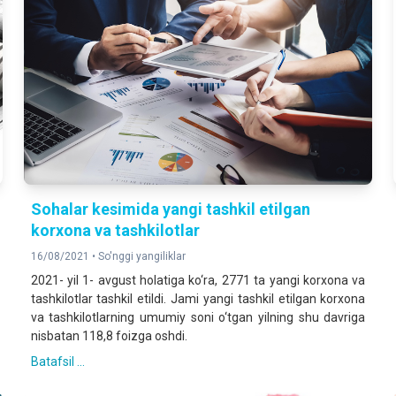
Sohalar kesimida yangi tashkil etilgan
korxona va tashkilotlar
16/08/2021 •
So'nggi yangiliklar
2021- yil 1- avgust holatiga ko‘ra, 2771 ta yangi korxona va
tashkilotlar tashkil etildi. Jami yangi tashkil etilgan korxona
va tashkilotlarning umumiy soni o‘tgan yilning shu davriga
nisbatan 118,8 foizga oshdi.
Batafsil ...