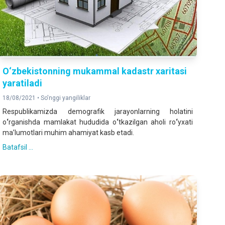
O‘zbekistonning mukammal kadastr xaritasi
yaratiladi
18/08/2021 •
So'nggi yangiliklar
Respublikamizda demografik jarayonlarning holatini
o
‘
rganishda mamlakat hududida o
‘
tkazilgan aholi ro
‘
yxati
ma’lumotlari muhim ahamiyat kasb etadi.
Batafsil ...