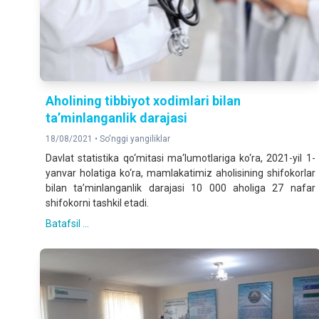
Aholining tibbiyot xodimlari bilan
ta’minlanganlik darajasi
18/08/2021 •
So'nggi yangiliklar
Davlat statistika qo‘mitasi ma‘lumotlariga ko‘ra, 2021-yil 1-
yanvar holatiga ko‘ra, mamlakatimiz aholisining shifokorlar
bilan ta’minlanganlik darajasi 10 000 аhоliga 27 nafar
shifokorni tashkil etadi.
Batafsil ...