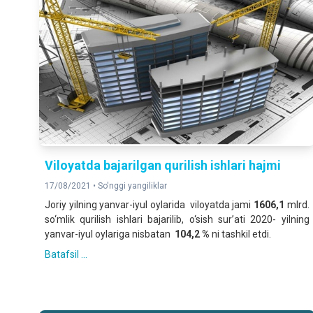
Viloyatda bajarilgan qurilish ishlari hajmi
17/08/2021 •
So'nggi yangiliklar
Joriy yilning yanvar-iyul oylarida viloyatda jami
1606,1
mlrd.
so‘mlik qurilish ishlari bajarilib, o‘sish sur’ati 2020- yilning
yanvar-iyul oylariga nisbatan
10
4
,
2 %
ni tashkil etdi.
Batafsil ...