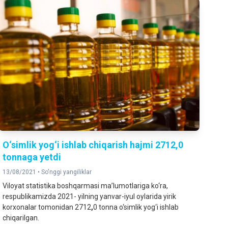
O‘simlik yog‘i ishlab chiqarish hajmi 2712,0
tonnaga yetdi
13/08/2021 •
So'nggi yangiliklar
Viloyat statistika boshqarmasi ma’lumotlariga ko‘ra,
respublikamizda 2021- yilning yanvar-iyul oylarida yirik
korxonalar tomonidan 2712
,
0 tonna o‘simlik yog‘i ishlab
chiqarilgan.