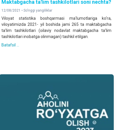
Maktabgacha ta'lim tashkilotlari soni nechta?
12/08/2021 •
So'nggi yangiliklar
Viloyat statistika boshqarmasi ma'lumotlariga ko‘ra,
viloyatimizda 2021- yil boshida jami 265 ta maktabgacha
ta’lim tashkilotlari (oilaviy nodavlat maktabgacha ta’lim
tashkilotlari inobatga olinmagan) tashkil etilgan.
Batafsil ...