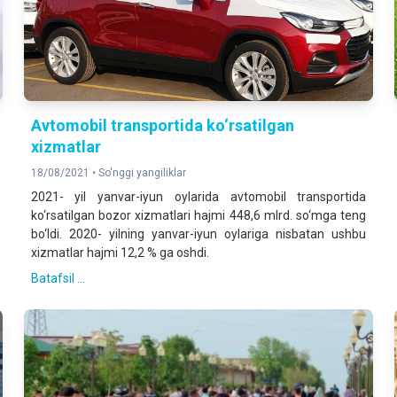
Аvtomobil transportida ko‘rsatilgan
xizmatlar
18/08/2021 •
So'nggi yangiliklar
2021- yil yanvar-iyun oylarida avtomobil transportida
ko‘rsatilgan bozor xizmatlari hajmi 448,6 mlrd. so‘mga teng
bo‘ldi. 2020- yilning yanvar-iyun oylariga nisbatan ushbu
xizmatlar hajmi 12,2 % ga oshdi.
Batafsil ...