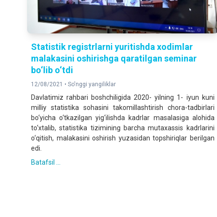
Statistik registrlarni yuritishda xodimlar
malakasini oshirishga qaratilgan seminar
bo‘lib o‘tdi
12/08/2021 •
So'nggi yangiliklar
Davlatimiz rahbari boshchiligida 2020- yilning 1- iyun kuni
milliy statistika sohasini takomillashtirish chora-tadbirlari
bo‘yicha o‘tkazilgan yig‘ilishda kadrlar masalasiga alohida
to‘xtalib, statistika tizimining barcha mutaxassis kadrlarini
o‘qitish, malakasini oshirish yuzasidan topshiriqlar berilgan
edi.
Batafsil ...