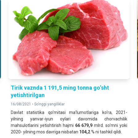
Tirik vaznda 1 191,5 ming tonna go‘sht
yetishtirilgan
16/08/2021 •
So'nggi yangiliklar
Davlat statistika qo‘mitasi ma’lumotlariga ko‘ra, 2021-
yilning yanvar-iyun oylari davomida chorvachilik
mahsulotlarini yetishtirish hajmi
66 679,9
mlrd. so‘mni yoki
2020- yilning mos davriga nisbatan
104,2
% ni tashkil qildi.