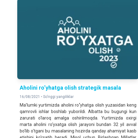
Aholini ro‘yhatga olish strategik masala
16/08/2021 •
So'nggi yangiliklar
Ma’lumki yurtimizda aholini ro
‘
yhatga olish yuzasidan keng
qamrovli ishlar boshlab yuborildi. Albatta bu bugungi kun
zarurati o‘laroq amalga oshirilmoqda. Yurtimizda oxirgi
marta aholini ro‘yxatga olish jarayoni bundan 32 yil avval
bo‘lib o‘tgani bu masalaning hozirda qanday ahamiyat kasb
etishini ko‘rsatib beradi. Misol uchun Birlashgan Millatlar