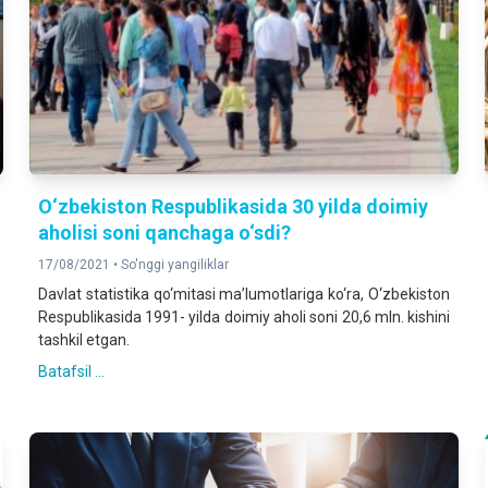
O‘zbekiston Respublikasida 30 yilda doimiy
aholisi soni qanchaga o‘sdi?
17/08/2021 •
So'nggi yangiliklar
Davlat statistika qo‘mitasi ma’lumotlariga ko‘ra, O‘zbekiston
Respublikasida 1991- yilda doimiy aholi soni 20,6 mln. kishini
tashkil etgan.
Batafsil ...