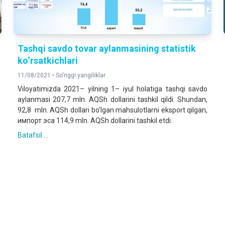
Tashqi savdo tovar aylanmasining statistik
ko‘rsatkichlari
11/08/2021 •
So'nggi yangiliklar
Viloyatimizda 2021– yilning 1– iyul holatiga tashqi savdo
aylanmasi 207,7 mln. AQSh dollarini tashkil qildi. Shundan,
92,8 mln. AQSh dollari bo‘lgan mahsulotlarni eksport qilgan,
импорт эса 114,9 mln. AQSh dollarini tashkil etdi.
Batafsil ...