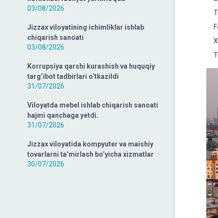
03/08/2026
Tos
Far
Jizzax viloyatining ichimliklar ishlab
chiqarish sanoati
Xor
03/08/2026
Tos
Korrupsiya qarshi kurashish va huquqiy
targ‘ibot tadbirlari o‘tkazildi
31/07/2026
Viloyatda mebel ishlab chiqarish sanoati
hajmi qanchaga yetdi.
31/07/2026
Jizzax viloyatida kompyuter va maishiy
tovarlarni ta’mirlash bo‘yicha xizmatlar
30/07/2026