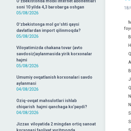
Oʻzbekistonda mobil internet abonentlari
soni 10 yilda 4,3 barobarga oshgan
18/
05/08/2026
Mil
Oʻzbekistonga mol goʻshti qaysi
foy
davlatlardan import qilinmoqda?
05/08/2026
Bu 
Hud
Viloyatimizda chakana tovar (avto
savdosiz)aylanmasida yirik korxonalar
Qor
hajmi
And
05/08/2026
Bux
Umumiy ovqatlanish korxonalari savdo
Jiz
aylanmasi
Qas
04/08/2026
Nav
Oziq-ovqat mahsulotlari ishlab
Nam
chiqarish hajmi qanchaga ko‘paydi?
04/08/2026
Sam
Sur
Jizzax viloyatida 2 mingdan ortiq sanoat
korxonasi faoliyat yuritmoqda
Sir