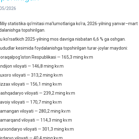
05/2026
liy statistika qo‘mitasi ma’lumotlariga ko‘ra, 2026-yilning yanvar–mart 
dalanishga topshirilgan.
ko‘rsatkich 2025-yilning mos davriga nisbatan 6,6 % ga oshgan.
udlar kesimida foydalanishga topshirilgan turar-joylar maydoni:
aqalpog‘iston Respublikasi — 165,3 ming kv.m
ijon viloyati — 146,8 ming kv.m
oro viloyati — 313,2 ming kv.m
zax viloyati — 156,1 ming kv.m
hqadaryo viloyati — 239,2 ming kv.m
oiy viloyati — 170,7 ming kv.m
angan viloyati — 280,2 ming kv.m
arqand viloyati — 114,3 ming kv.m
xondaryo viloyati — 301,3 ming kv.m
daryo viloyati — 40,4 ming kv.m