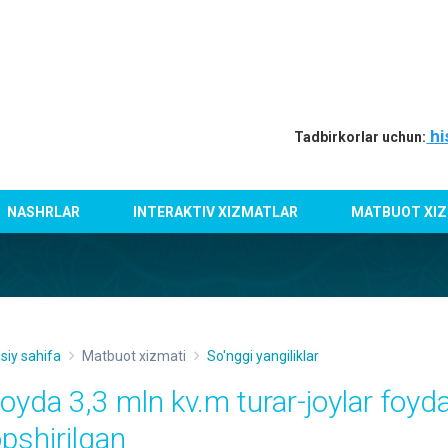
hi
Tadbirkorlar uchun:
NASHRLAR
INTERAKTIV XIZMATLAR
MATBUOT XIZ
siy sahifa
Matbuot xizmati
So'nggi yangiliklar
 oyda 3,3 mln kv.m turar-joylar foyd
opshirilgan