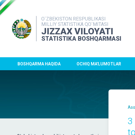
O`ZBEKISTON RESPUBLIKASI
MILLIY STATISTIKA QO`MITASI
JIZZAX VILOYATI
STATISTIKA BOSHQARMASI
BOSHQARMA HAQIDA
OCHIQ MA'LUMOTLAR
Aso
3
t