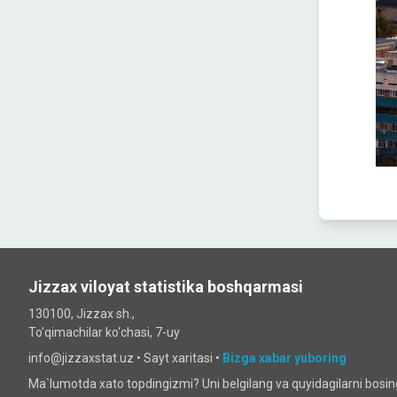
Jizzax viloyat statistika boshqarmasi
130100, Jizzax sh.,
To'qimachilar ko‘chаsi, 7-uy
info@jizzaxstat.uz •
Sayt xaritasi
•
Bizga xabar yuboring
Ma`lumotda xato topdingizmi? Uni belgilang va quyidagilarni bosi