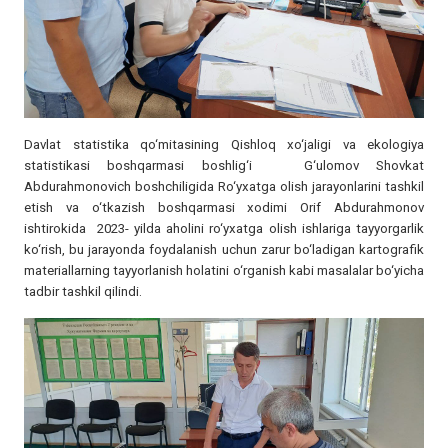
Davlat statistika qo‘mitasining Qishloq xo‘jaligi va ekologiya
statistikasi boshqarmasi boshlig‘i G‘ulomov Shovkat
Abdurahmonovich boshchiligida Ro‘yxatga olish jarayonlarini tashkil
etish va o‘tkazish boshqarmasi xodimi Orif Abdurahmonov
ishtirokida 2023- yilda aholini ro‘yxatga olish ishlariga tayyorgarlik
ko‘rish, bu jarayonda foydalanish uchun zarur bo‘ladigan kartografik
materiallarning tayyorlanish holatini o‘rganish kabi masalalar bo‘yicha
tadbir tashkil qilindi.