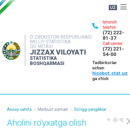
UZ
BOSHQARMA HAQIDA
Ishonch
telefon
OCHIQ MA'LUMOTLAR
(72) 222-
O`ZBEKISTON RESPUBLIKASI
81-37
NASHRLAR
MILLIY STATISTIKA
Call-center
QO`MITASI
(72) 221-
INTERAKTIV XIZMATLAR
JIZZAX VILOYATI
54-00
STATISTIKA
MATBUOT XIZMATI
Tadbirkorlar
BOSHQARMASI
uchun:
MUROJAATLAR
hisobot.stat.uz
KONTAKTLAR
ga o'tish
Asosiy sahifa
Matbuot xizmati
So'nggi yangiliklar
Aholini ro‘yxatga olish