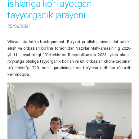
ishlariga ko‘rilayotgan
tayyorgarlik jarayoni
25/06/2021
Viloyat statistika boshqarmasi Ro‘yxatga olish jarayonlarini tashkil
etish va o‘tkazish bo‘limi tomonidan Vazirlar Mahkamasininig 2020-
yil 11- noyabrdagi “O‘zbekiston Respublikasida 2023- yilda aholini
ro‘yxatga olishga tayyorgarlik ko‘rish va uni o‘tkazish chora-tadbirlari
to‘g‘risida”gi 710- sonli qarorining ijrosi bo‘yicha tadbirlar o‘tkazib
kelinmoqda.