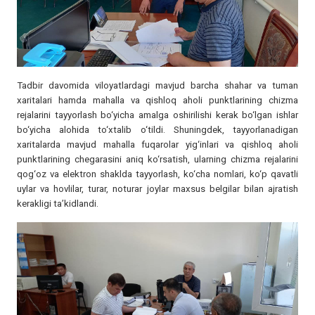
Tadbir davomida viloyatlardagi mavjud barcha shahar va tuman
xaritalari hamda mahalla va qishloq aholi punktlarining chizma
rejalarini tayyorlash bo‘yicha amalga oshirilishi kerak bo‘lgan ishlar
bo‘yicha alohida to‘xtalib o‘tildi. Shuningdek, tayyorlanadigan
xaritalarda mavjud mahalla fuqarolar yig‘inlari va qishloq aholi
punktlarining chegarasini aniq ko‘rsatish, ularning chizma rejalarini
qog‘oz va elektron shaklda tayyorlash, ko‘cha nomlari, ko‘p qavatli
uylar va hovlilar, turar, noturar joylar maxsus belgilar bilan ajratish
kerakligi ta’kidlandi.