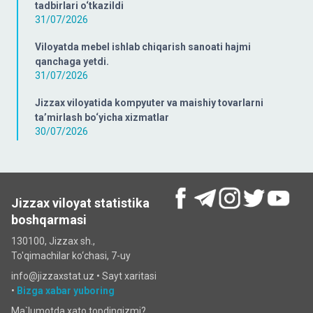
tadbirlari o‘tkazildi
31/07/2026
Viloyatda mebel ishlab chiqarish sanoati hajmi
qanchaga yetdi.
31/07/2026
Jizzax viloyatida kompyuter va maishiy tovarlarni
ta’mirlash bo‘yicha xizmatlar
30/07/2026
Jizzax viloyat statistika
boshqarmasi
130100, Jizzax sh.,
To'qimachilar ko‘chаsi, 7-uy
info@jizzaxstat.uz •
Sayt xaritasi
•
Bizga xabar yuboring
Ma`lumotda xato topdingizmi?