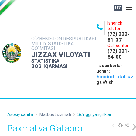
UZ
BOSHQARMA HAQIDA
Ishonch
telefon
OCHIQ MA'LUMOTLAR
(72) 222-
O`ZBEKISTON RESPUBLIKASI
81-37
NASHRLAR
MILLIY STATISTIKA
Call-center
QO`MITASI
(72) 221-
INTERAKTIV XIZMATLAR
JIZZAX VILOYATI
54-00
STATISTIKA
MATBUOT XIZMATI
Tadbirkorlar
BOSHQARMASI
uchun:
MUROJAATLAR
hisobot.stat.uz
KONTAKTLAR
ga o'tish
Asosiy sahifa
Matbuot xizmati
So'nggi yangiliklar
Baxmal va G‘allaorol