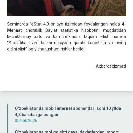
Seminarda “eStat 4.0 onlayn tizimidan foydalangan holda
4-
Mehnat
choraklik Davlat statistika hisobotini muddatidan
kechiktirmay xato va kamchiliklarsiz taqdim etish hamda
“Statistika tizimida korrupsiyaga qarshi kurashish va uning
oldini olish” boʻyicha tushuntirishlar berildi.
Axborot xizmati
Oʻzbekistonda mobil internet abonentlari soni 10 yilda
4,3 barobarga oshgan
05/08/2026
Oʻzbekistonga mol goʻshti qaysi davlatlardan import