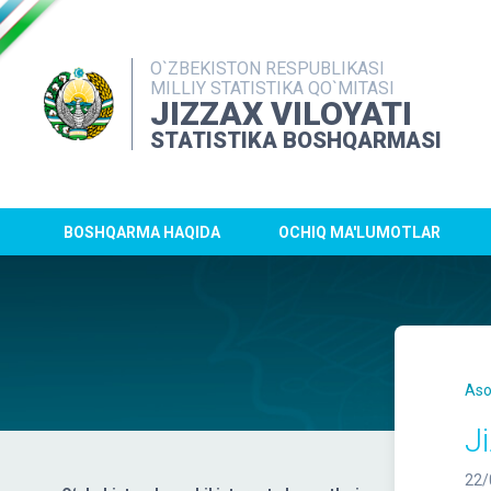
O`ZBEKISTON RESPUBLIKASI
MILLIY STATISTIKA QO`MITASI
JIZZAX VILOYATI
STATISTIKA BOSHQARMASI
BOSHQARMA HAQIDA
OCHIQ MA'LUMOTLAR
Aso
J
22/