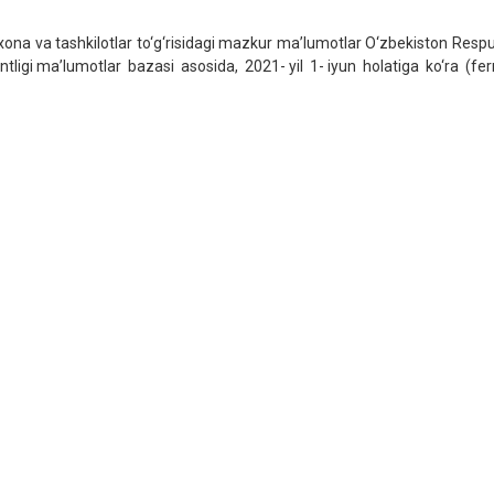
xona va tashkilotlar to‘g‘risidagi mazkur ma’lumotlar O‘zbekiston Respu
ntligi ma’lumotlar bazasi asosida, 2021- yil 1- iyun holatiga ko‘ra (ferme