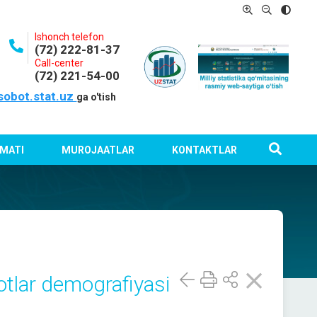
Ishonch telefon
(72) 222-81-37
Call-center
(72) 221-54-00
sobot.stat.uz
ga o'tish
MATI
MUROJAATLAR
KONTAKTLAR
lotlar demografiyasi