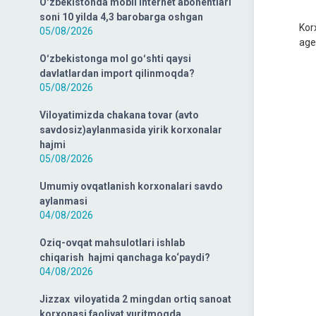
Oʻzbekistonda mobil internet abonentlari
soni 10 yilda 4,3 barobarga oshgan
Kor
05/08/2026
age
Oʻzbekistonga mol goʻshti qaysi
davlatlardan import qilinmoqda?
05/08/2026
Viloyatimizda chakana tovar (avto
savdosiz)aylanmasida yirik korxonalar
hajmi
05/08/2026
Umumiy ovqatlanish korxonalari savdo
aylanmasi
04/08/2026
Oziq-ovqat mahsulotlari ishlab
chiqarish hajmi qanchaga ko‘paydi?
04/08/2026
Jizzax viloyatida 2 mingdan ortiq sanoat
korxonasi faoliyat yuritmoqda