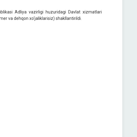
blikasi Adliya vazirligi huzuridagi Davlat xizmatlari
r va dehqon xo‘jaliklarisiz) shakllantirildi.