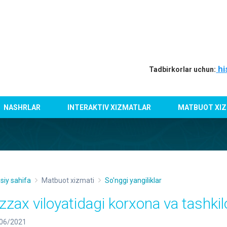
hi
Tadbirkorlar uchun:
NASHRLAR
INTERAKTIV XIZMATLAR
MATBUOT XIZ
siy sahifa
Matbuot xizmati
So'nggi yangiliklar
izzax viloyatidagi korxona va tashki
06/2021