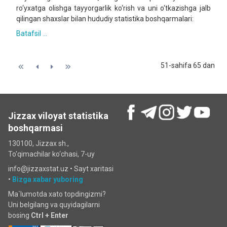
ro‘yxatga olishga tayyorgarlik ko‘rish va uni o‘tkazishga jalb
qilingan shaxslar bilan hududiy statistika boshqarmalari:
Batafsil ...
51-sahifa 65 dan
Jizzax viloyat statistika
boshqarmasi
130100, Jizzax sh.,
To'qimachilar ko‘chаsi, 7-uy
info@jizzaxstat.uz •
Sayt xaritasi
•
Bizga xabar yuboring
Ma`lumotda xato topdingizmi?
Uni belgilang va quyidagilarni
bosing
Ctrl + Enter