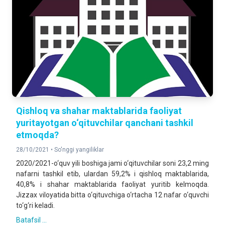
Qishloq va shahar maktablarida faoliyat
yuritayotgan o‘qituvchilar qanchani tashkil
etmoqda?
28/10/2021 •
So'nggi yangiliklar
2020/2021-o‘quv yili boshiga jami o‘qituvchilar soni 23,2 ming
nafarni tashkil etib, ulardan 59,2% i qishloq maktablarida,
40,8% i shahar maktablarida faoliyat yuritib kelmoqda.
Jizzax viloyatida bitta o‘qituvchiga o‘rtacha 12 nafar o‘quvchi
to‘g‘ri keladi.
Batafsil ...