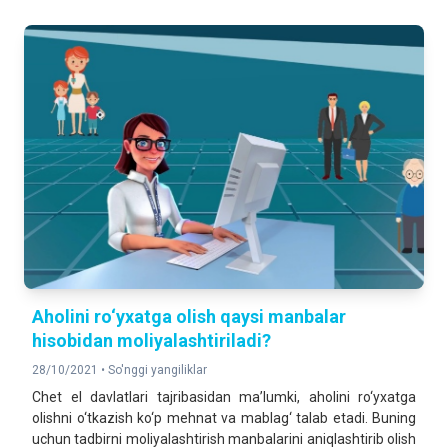
Aholini ro‘yxatga olish qaysi manbalar
hisobidan moliyalashtiriladi?
28/10/2021 •
So'nggi yangiliklar
Chet el davlatlari tajribasidan ma’lumki, aholini ro‘yxatga
olishni o‘tkazish ko‘p mehnat va mablag‘ talab etadi. Buning
uchun tadbirni moliyalashtirish manbalarini aniqlashtirib olish