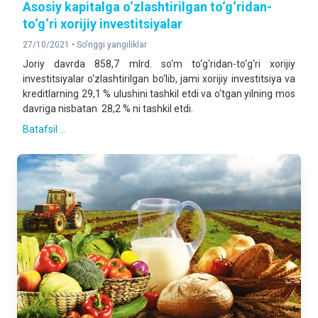
Asosiy kapitalga o‘zlashtirilgan to‘g‘ridan-
to‘g‘ri xorijiy investitsiyalar
27/10/2021 •
So'nggi yangiliklar
Joriy davrda 858,7 mlrd. so‘m to‘g‘ridan-to‘g‘ri xorijiy
investitsiyalar o‘zlashtirilgan bo‘lib, jami xorijiy investitsiya va
kreditlarning 29,1 % ulushini tashkil etdi va o‘tgan yilning mos
davriga nisbatan 28,2 % ni tashkil etdi.
Batafsil ...