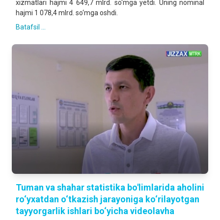
xizmatlari hajmi 4 649,7 mlrd. so‘mga yetdi. Uning nominal
hajmi 1 078,4 mlrd. so‘mga oshdi.
Batafsil ...
Tuman va shahar statistika bo'limlarida aholini
ro‘yxatdan o‘tkazish jarayoniga ko‘rilayotgan
tayyorgarlik ishlari bo‘yicha videolavha