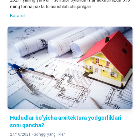
2021- yilning yanvar - sentabr oylarida mamlakatimizda 398
ming tonna paxta tolasi ishlab chiqarilgan.
Batafsil ...
Нududlar bo‘yicha arxitektura yodgorliklari
soni qancha?
27/10/2021 •
So'nggi yangiliklar