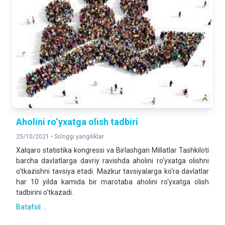
Aholini ro‘yxatga olish tadbiri
25/10/2021 •
So'nggi yangiliklar
Xalqaro statistika kongressi va Birlashgan Millatlar Tashkiloti
barcha davlatlarga davriy ravishda aholini ro‘yxatga olishni
o‘tkazishni tavsiya etadi. Mazkur tavsiyalarga ko‘ra davlatlar
har 10 yilda kamida bir marotaba aholini ro‘yxatga olish
tadbirini o‘tkazadi.
Batafsil ...