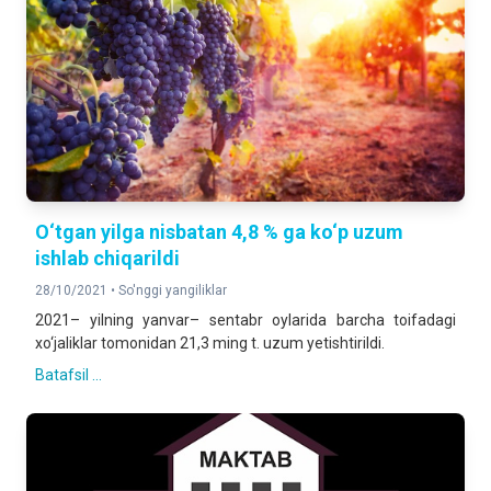
O‘tgan yilga nisbatan 4,8 % ga ko‘p uzum
ishlab chiqarildi
28/10/2021 •
So'nggi yangiliklar
2021– yilning yanvar– sentabr oylarida barcha toifadagi
xo‘jaliklar tomonidan 21,3 ming t. uzum yetishtirildi.
Batafsil ...