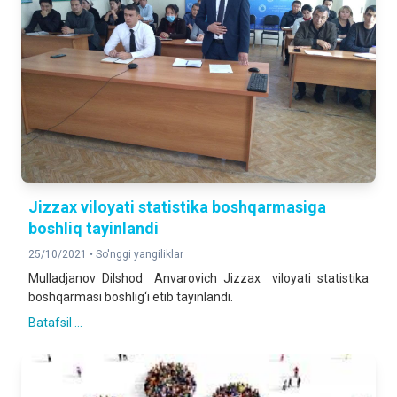
Jizzax viloyati statistika boshqarmasiga
boshliq tayinlandi
25/10/2021 •
So'nggi yangiliklar
Mulladjanov Dilshod Anvarovich Jizzax viloyati statistika
boshqarmasi boshlig‘i etib tayinlandi.
Batafsil ...