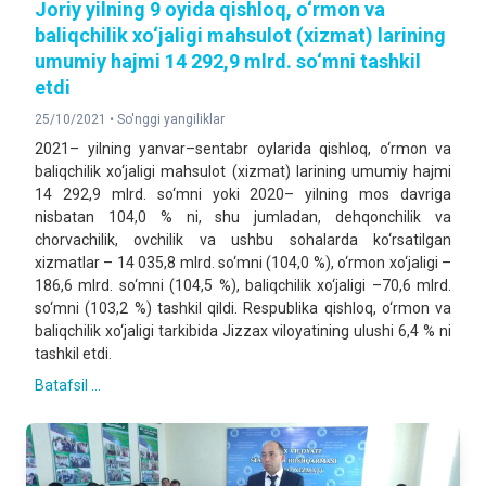
Joriy yilning 9 oyida qishloq, o‘rmon va
baliqchilik xo‘jaligi mahsulot (xizmat) larining
umumiy hajmi 14 292,9 mlrd. so‘mni tashkil
etdi
25/10/2021 •
So'nggi yangiliklar
2021– yilning yanvar–sentabr oylarida qishloq, o‘rmon va
baliqchilik xo‘jaligi mahsulot (xizmat) larining umumiy hajmi
14 292,9 mlrd. so‘mni yoki 2020– yilning mos davriga
nisbatan 104,0 % ni, shu jumladan, dehqonchilik va
chorvachilik, ovchilik va ushbu sohalarda ko‘rsatilgan
xizmatlar – 14 035,8 mlrd. so‘mni (104,0 %), o‘rmon xo‘jaligi –
186,6 mlrd. so‘mni (104,5 %), baliqchilik xo‘jaligi –70,6 mlrd.
so‘mni (103,2 %) tashkil qildi. Respublika qishloq, o‘rmon va
baliqchilik xo‘jaligi tarkibida Jizzax viloyatining ulushi 6,4 % ni
tashkil etdi.
Batafsil ...