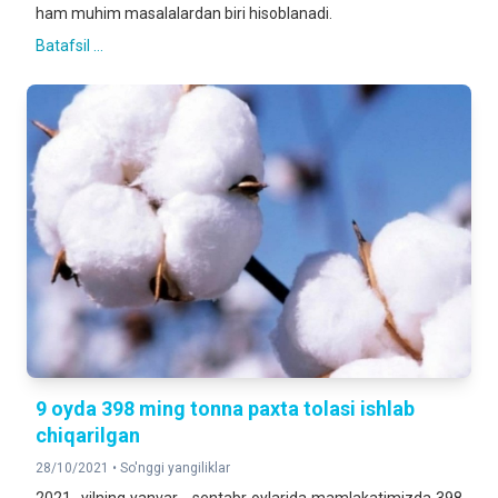
ham muhim masalalardan biri hisoblanadi.
Batafsil ...
9 oyda 398 ming tonna paxta tolasi ishlab
chiqarilgan
28/10/2021 •
So'nggi yangiliklar