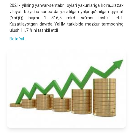
2021- yilning yanvar-sentabr oylari yakunlariga ko‘ra,Jizzax
viloyati bo‘yicha sanoatda yaratilgan yalpi qo‘shilgan qiymat
(YaQQ) hajmi 1 816,5 mlrd. so‘mni tashkil etdi.
Kuzatilayotgan davrda YaHM tarkibida mazkur tarmoqning
ulushi11,7 % ni tashkil etdi
Batafsil ...