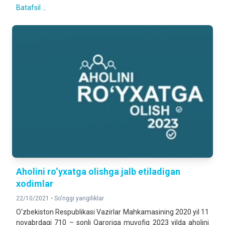
Batafsil ...
Aholini ro‘yxatga olishga jalb etiladigan
xodimlar
22/10/2021 •
So'nggi yangiliklar
O‘zbekiston Respublikasi Vazirlar Mahkamasining 2020 yil 11
noyabrdagi 710 – sonli Qaroriga muvofiq 2023 yilda aholini