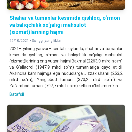
Shahar va tumanlar kesimida qishloq, o‘rmon
va baliqchilik xo‘jaligi mahsulot
(xizmat)larining hajmi
26/10/2021 •
So'nggi yangiliklar
2021– yilning yanvar– sentabr oylarida, shahar va tumanlar
kesimida qishloq, o‘rmon va baliqchilik xo‘jaligi mahsulot
(xizmat)larining eng yuqori hajmi Baxmal (2263,0 mlrd. so‘m)
va G‘allaorol (1947,9 mlrd. so‘m) tumanlariga qayd etildi.
Aksincha kam hajmga ega hududlarga Jizzax shahri (253,2
mlrd. so‘m), Yangiobod tumani (370,2 mlrd. so‘m) va
Zafarobod tumani (797,7 mlrd. so‘m) keltirib o‘tish mumkin.
Batafsil ...