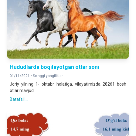
Hududlarda boqilayotgan otlar soni
01/11/2021 •
So'nggi yangiliklar
Joriy yilning 1- oktabr holatiga, viloyatimizda 28261 bosh
otlar mavjud.
Batafsil ...