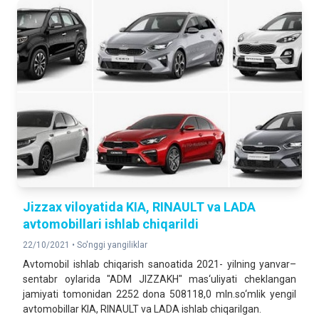
Jizzax viloyatida KIA, RINAULT va LADA
avtomobillari ishlab chiqarildi
22/10/2021 •
So'nggi yangiliklar
Avtomobil ishlab chiqarish sanoatida 2021- yilning yanvar–
sentabr oylarida "ADM JIZZAKH" mas‘uliyati cheklangan
jamiyati tomonidan 2252 dona 508118,0 mln.so‘mlik yengil
avtomobillar KIA, RINAULT va LADA ishlab chiqarilgan.