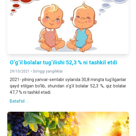
O‘g‘il bolalar tug‘ilishi 52,3 % ni tashkil etdi
29/10/2021 •
So'nggi yangiliklar
2021- yilning yanvar-sentabr oylarida 30,8 mingta tug‘ilganlar
qayd etilgan bo‘lib, shundan o‘g‘il bolalar 52,3 %, qiz bolalar
47,7 % ni tashkil etadi.
Batafsil ...