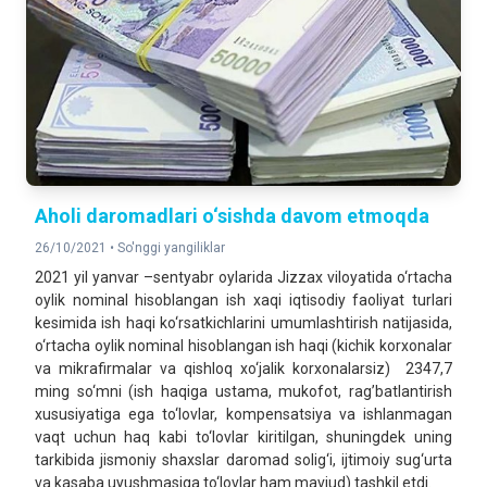
Aholi daromadlari o‘sishda davom etmoqda
26/10/2021 •
So'nggi yangiliklar
2021 yil yanvar –sentyabr oylarida Jizzax viloyatida o‘rtacha
oylik nominal hisoblangan ish xaqi iqtisodiy faoliyat turlari
kesimida ish haqi ko‘rsatkichlarini umumlashtirish natijasida,
o‘rtacha oylik nominal hisoblangan ish haqi (kichik korxonalar
va mikrafirmalar va qishloq xo‘jalik korxonalarsiz) 2347,7
ming so‘mni (ish haqiga ustama, mukofot, rag’batlantirish
xususiyatiga ega to‘lovlar, kompensatsiya va ishlanmagan
vaqt uchun haq kabi to‘lovlar kiritilgan, shuningdek uning
tarkibida jismoniy shaxslar daromad solig‘i, ijtimoiy sug‘urta
va kasaba uyushmasiga to‘lovlar ham mavjud) tashkil etdi.