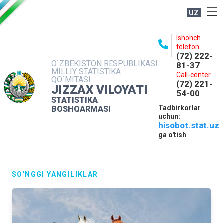
UZ
BOSHQARMA HAQIDA
Ishonch
telefon
OCHIQ MA'LUMOTLAR
(72) 222-
O`ZBEKISTON RESPUBLIKASI
81-37
NASHRLAR
MILLIY STATISTIKA
Call-center
QO`MITASI
(72) 221-
INTERAKTIV XIZMATLAR
JIZZAX VILOYATI
54-00
STATISTIKA
MATBUOT XIZMATI
Tadbirkorlar
BOSHQARMASI
uchun:
MUROJAATLAR
hisobot.stat.uz
KONTAKTLAR
ga o'tish
SO'NGGI YANGILIKLAR