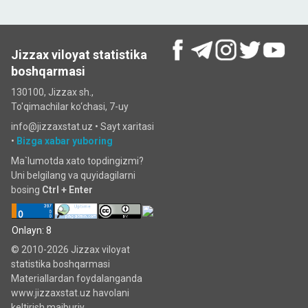
Jizzax viloyat statistika
boshqarmasi
130100, Jizzax sh.,
To'qimachilar ko‘chаsi, 7-uy
info@jizzaxstat.uz •
Sayt xaritasi
•
Bizga xabar yuboring
Ma`lumotda xato topdingizmi?
Uni belgilang va quyidagilarni
bosing
Ctrl + Enter
Onlayn: 8
© 2010-2026 Jizzax viloyat
statistika boshqarmasi
Materiallardan foydalanganda
www.jizzaxstat.uz havolani
keltirish majburiy.