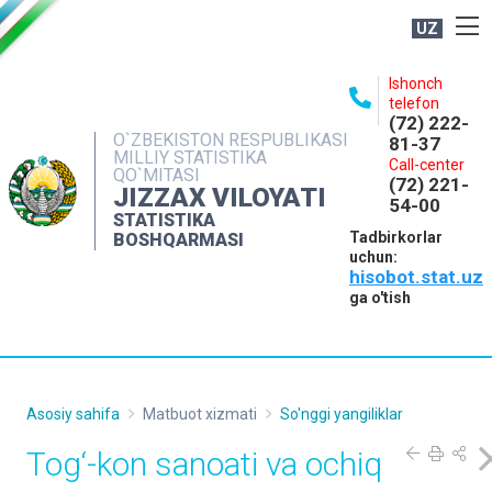
UZ
BOSHQARMA HAQIDA
Ishonch
telefon
OCHIQ MA'LUMOTLAR
(72) 222-
O`ZBEKISTON RESPUBLIKASI
81-37
NASHRLAR
MILLIY STATISTIKA
Call-center
QO`MITASI
(72) 221-
INTERAKTIV XIZMATLAR
JIZZAX VILOYATI
54-00
STATISTIKA
MATBUOT XIZMATI
Tadbirkorlar
BOSHQARMASI
uchun:
MUROJAATLAR
hisobot.stat.uz
KONTAKTLAR
ga o'tish
Asosiy sahifa
Matbuot xizmati
So'nggi yangiliklar
Tog‘-kon sanoati va ochiq