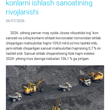
konlarni ishlash sanoatining
rivojlanishi
06/07/2026
2026- yilning yanvar-may oyida Jizzax viloyatida tog‘-kon
sanoati va ochiq konlarni ishlash korxonalari tomonidan ishlab
chiqarilgan mahsulotlar hajmi 109,0 mlrd so‘mni tashkil etib,
jami ishlab chiqarilgan sanoat mahsulotlari hajmining 0,7 % ini
tashkil etdi. Sanoat ishlab chiqarishining fizik hajm indeksi
2024- yilning mos davriga nisbatan 106,1 % ga yetgan.