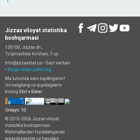
Jizzax viloyat statistika
boshqarmasi
130100, Jizzax sh.,
To'qimachilar ko‘chаsi, 7-uy
info@jizzaxstat.uz •
Sayt xaritasi
•
Bizga xabar yuboring
Ma`lumotda xato topdingizmi?
Uni belgilang va quyidagilarni
bosing
Ctrl + Enter
Onlayn: 10
© 2010-2026 Jizzax viloyat
statistika boshqarmasi
Materiallardan foydalanganda
www.jizzaxstat.uz havolani