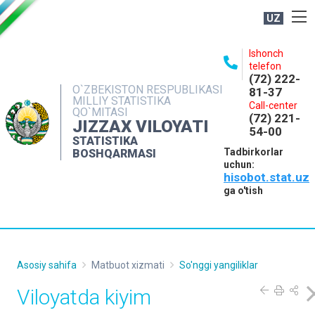
UZ
BOSHQARMA HAQIDA
Ishonch
telefon
OCHIQ MA'LUMOTLAR
(72) 222-
O`ZBEKISTON RESPUBLIKASI
81-37
NASHRLAR
MILLIY STATISTIKA
Call-center
QO`MITASI
(72) 221-
INTERAKTIV XIZMATLAR
JIZZAX VILOYATI
54-00
STATISTIKA
MATBUOT XIZMATI
Tadbirkorlar
BOSHQARMASI
uchun:
MUROJAATLAR
hisobot.stat.uz
KONTAKTLAR
ga o'tish
Asosiy sahifa
Matbuot xizmati
So'nggi yangiliklar
Viloyatda kiyim