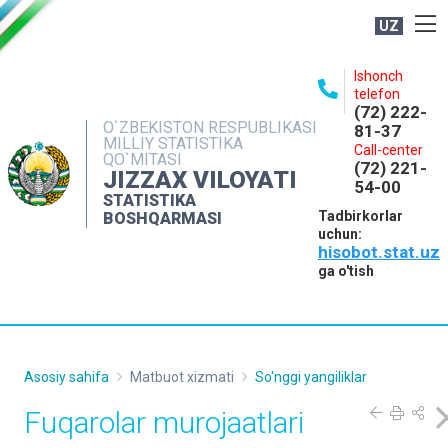
UZ
BOSHQARMA HAQIDA
Ishonch
telefon
OCHIQ MA'LUMOTLAR
(72) 222-
O`ZBEKISTON RESPUBLIKASI
81-37
NASHRLAR
MILLIY STATISTIKA
Call-center
QO`MITASI
(72) 221-
INTERAKTIV XIZMATLAR
JIZZAX VILOYATI
54-00
STATISTIKA
MATBUOT XIZMATI
Tadbirkorlar
BOSHQARMASI
uchun:
MUROJAATLAR
hisobot.stat.uz
KONTAKTLAR
ga o'tish
Asosiy sahifa
Matbuot xizmati
So'nggi yangiliklar
Fuqarolar murojaatlari