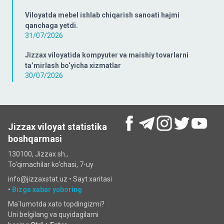
Viloyatda mebel ishlab chiqarish sanoati hajmi
qanchaga yetdi.
31/07/2026
Jizzax viloyatida kompyuter va maishiy tovarlarni
ta’mirlash bo‘yicha xizmatlar
30/07/2026
Jizzax viloyat statistika
boshqarmasi
130100, Jizzax sh.,
To'qimachilar ko‘chаsi, 7-uy
info@jizzaxstat.uz •
Sayt xaritasi
•
Bizga xabar yuboring
Ma`lumotda xato topdingizmi?
Uni belgilang va quyidagilarni