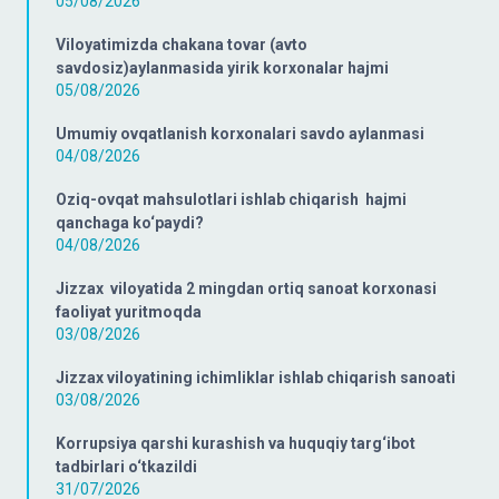
05/08/2026
Viloyatimizda chakana tovar (avto
savdosiz)aylanmasida yirik korxonalar hajmi
05/08/2026
Umumiy ovqatlanish korxonalari savdo aylanmasi
04/08/2026
Oziq-ovqat mahsulotlari ishlab chiqarish hajmi
qanchaga ko‘paydi?
04/08/2026
Jizzax viloyatida 2 mingdan ortiq sanoat korxonasi
faoliyat yuritmoqda
03/08/2026
Jizzax viloyatining ichimliklar ishlab chiqarish sanoati
03/08/2026
Korrupsiya qarshi kurashish va huquqiy targ‘ibot
tadbirlari o‘tkazildi
31/07/2026