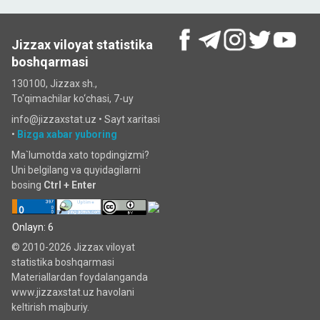
Jizzax viloyat statistika
boshqarmasi
130100, Jizzax sh.,
To'qimachilar ko‘chаsi, 7-uy
info@jizzaxstat.uz •
Sayt xaritasi
•
Bizga xabar yuboring
Ma`lumotda xato topdingizmi?
Uni belgilang va quyidagilarni
bosing
Ctrl + Enter
Onlayn: 6
© 2010-2026 Jizzax viloyat
statistika boshqarmasi
Materiallardan foydalanganda
www.jizzaxstat.uz havolani
keltirish majburiy.