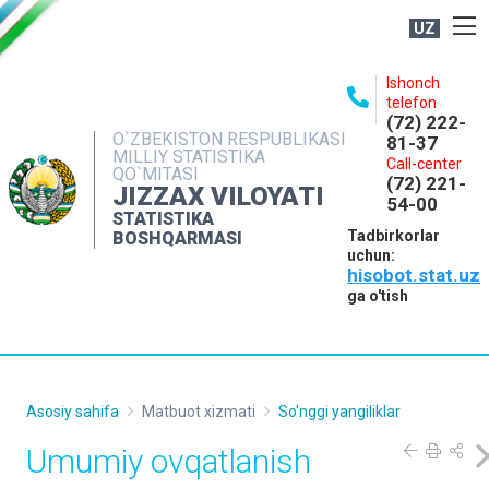
UZ
BOSHQARMA HAQIDA
Ishonch
telefon
OCHIQ MA'LUMOTLAR
(72) 222-
O`ZBEKISTON RESPUBLIKASI
81-37
NASHRLAR
MILLIY STATISTIKA
Call-center
QO`MITASI
(72) 221-
INTERAKTIV XIZMATLAR
JIZZAX VILOYATI
54-00
STATISTIKA
MATBUOT XIZMATI
Tadbirkorlar
BOSHQARMASI
uchun:
MUROJAATLAR
hisobot.stat.uz
KONTAKTLAR
ga o'tish
Asosiy sahifa
Matbuot xizmati
So'nggi yangiliklar
Umumiy ovqatlanish