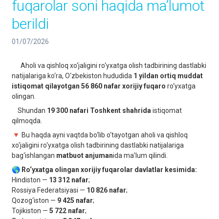
fuqarolar soni haqida ma’lumot
berildi
01/07/2026
Aholi va qishloq xo‘jaligini ro‘yxatga olish tadbirining dastlabki
natijalariga ko‘ra, O‘zbekiston hududida
1 yildan ortiq muddat
istiqomat qilayotgan 56 860 nafar xorijiy fuqaro
ro‘yxatga
olingan.
Shundan
19 300 nafari Toshkent shahrida
istiqomat
qilmoqda.
🔻 Bu haqda ayni vaqtda bo‘lib o‘tayotgan aholi va qishloq
xo‘jaligini ro‘yxatga olish tadbirining dastlabki natijalariga
bag‘ishlangan
matbuot anjuman
ida ma’lum qilindi.
🌎
Ro‘yxatga olingan xorijiy fuqarolar davlatlar kesimida:
Hindiston —
13 312 nafar
;
Rossiya Federatsiyasi —
10 826 nafar
;
Qozog‘iston —
9 425 nafar
;
Tojikiston —
5 722 nafar
;