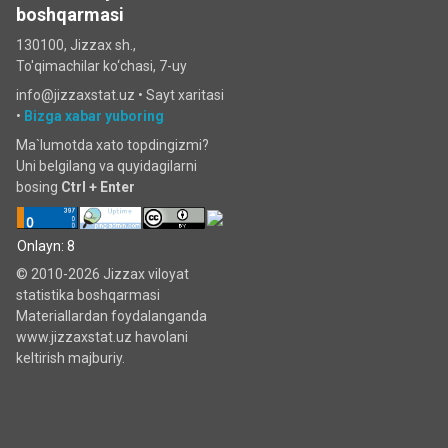
boshqarmasi
130100, Jizzax sh.,
To'qimachilar ko‘chаsi, 7-uy
info@jizzaxstat.uz •
Sayt xaritasi
•
Bizga xabar yuboring
Ma`lumotda xato topdingizmi?
Uni belgilang va quyidagilarni
bosing
Ctrl + Enter
Onlayn: 8
© 2010-2026 Jizzax viloyat
statistika boshqarmasi
Materiallardan foydalanganda
www.jizzaxstat.uz havolani
keltirish majburiy.