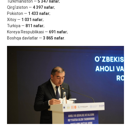
Turkmaniston —
5 347 nafar
;
Qirg‘iziston —
4 397 nafar
;
Pokiston —
1 433 nafar
;
Xitoy —
1 031 nafar
;
Turkiya —
811 nafar
;
Koreya Respublikasi —
691 nafar
;
Boshqa davlatlar —
3 865 nafar
.