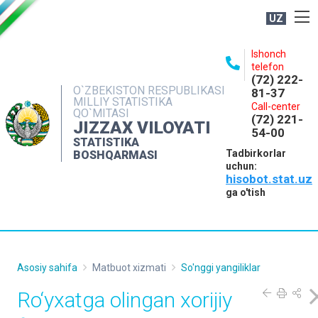
UZ
BOSHQARMA HAQIDA
Ishonch
telefon
OCHIQ MA'LUMOTLAR
(72) 222-
O`ZBEKISTON RESPUBLIKASI
81-37
NASHRLAR
MILLIY STATISTIKA
Call-center
QO`MITASI
(72) 221-
INTERAKTIV XIZMATLAR
JIZZAX VILOYATI
54-00
STATISTIKA
MATBUOT XIZMATI
Tadbirkorlar
BOSHQARMASI
uchun:
MUROJAATLAR
hisobot.stat.uz
KONTAKTLAR
ga o'tish
Asosiy sahifa
Matbuot xizmati
So'nggi yangiliklar
Ro‘yxatga olingan xorijiy