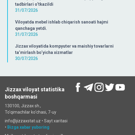
tadbirlari o‘tkazildi
31/07/2026
Viloyatda mebel ishlab chiqarish sanoati hajmi
qanchaga yetdi.
31/07/2026
Jizzax viloyatida kompyuter va maishiy tovarlarni
ta’mirlash bo‘yicha xizmatlar
30/07/2026
Jizzax viloyat statistika
boshqarmasi
130100, Jizzax sh.,
To'qimachilar ko‘chаsi, 7-uy
info@jizzaxstat.uz •
Sayt xaritasi
•
Bizga xabar yuboring