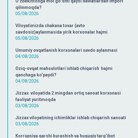
Oʻzbekistonga mol goʻshti qaysi davlatlardan import
qilinmoqda?
05/08/2026
Viloyatimizda chakana tovar (avto
savdosiz)aylanmasida yirik korxonalar hajmi
05/08/2026
Umumiy ovqatlanish korxonalari savdo aylanmasi
04/08/2026
Oziq-ovqat mahsulotlari ishlab chiqarish hajmi
qanchaga ko‘paydi?
04/08/2026
Jizzax viloyatida 2 mingdan ortiq sanoat korxonasi
faoliyat yuritmoqda
03/08/2026
Jizzax viloyatining ichimliklar ishlab chiqarish sanoati
03/08/2026
Korrupsiya qarshi kurashish va huquqiy targ‘ibot