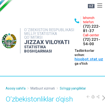
UZ
BOSHQARMA HAQIDA
Ishonch
telefon
OCHIQ MA'LUMOTLAR
(72) 222-
O`ZBEKISTON RESPUBLIKASI
81-37
NASHRLAR
MILLIY STATISTIKA
Call-center
QO`MITASI
(72) 221-
INTERAKTIV XIZMATLAR
JIZZAX VILOYATI
54-00
STATISTIKA
MATBUOT XIZMATI
Tadbirkorlar
BOSHQARMASI
uchun:
MUROJAATLAR
hisobot.stat.uz
KONTAKTLAR
ga o'tish
Asosiy sahifa
Matbuot xizmati
So'nggi yangiliklar
O‘zbekistonliklar o‘qish