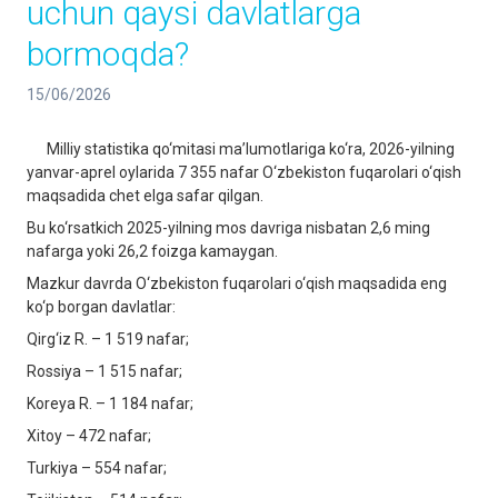
uchun qaysi davlatlarga
bormoqda?
15/06/2026
Milliy statistika qo‘mitasi ma’lumotlariga ko‘ra, 2026-yilning
yanvar-aprel oylarida 7 355 nafar O‘zbekiston fuqarolari o‘qish
maqsadida chet elga safar qilgan.
Bu ko‘rsatkich 2025-yilning mos davriga nisbatan 2,6 ming
nafarga yoki 26,2 foizga kamaygan.
Mazkur davrda O‘zbekiston fuqarolari o‘qish maqsadida eng
ko‘p borgan davlatlar:
Qirg‘iz R. – 1 519 nafar;
Rossiya – 1 515 nafar;
Koreya R. – 1 184 nafar;
Xitoy – 472 nafar;
Turkiya – 554 nafar;