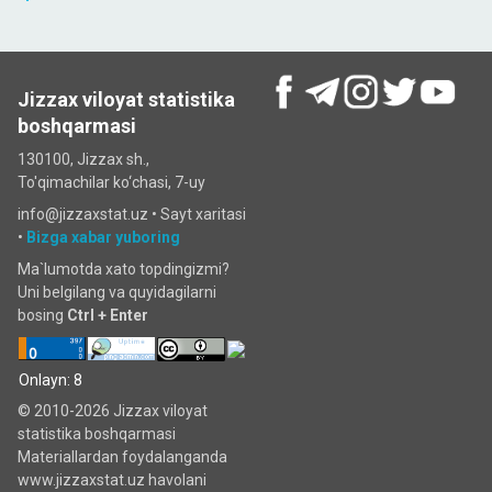
Jizzax viloyat statistika
boshqarmasi
130100, Jizzax sh.,
To'qimachilar ko‘chаsi, 7-uy
info@jizzaxstat.uz •
Sayt xaritasi
•
Bizga xabar yuboring
Ma`lumotda xato topdingizmi?
Uni belgilang va quyidagilarni
bosing
Ctrl + Enter
Onlayn: 8
© 2010-2026 Jizzax viloyat
statistika boshqarmasi
Materiallardan foydalanganda
www.jizzaxstat.uz havolani