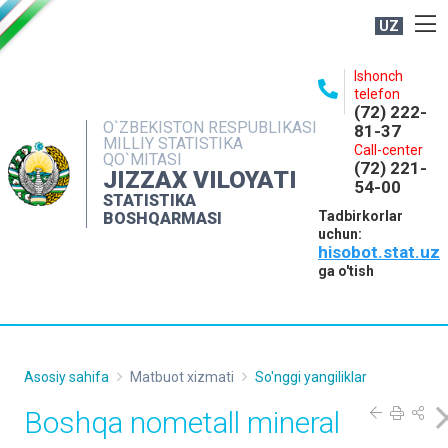
UZ
BOSHQARMA HAQIDA
Ishonch
telefon
OCHIQ MA'LUMOTLAR
(72) 222-
O`ZBEKISTON RESPUBLIKASI
81-37
NASHRLAR
MILLIY STATISTIKA
Call-center
QO`MITASI
(72) 221-
INTERAKTIV XIZMATLAR
JIZZAX VILOYATI
54-00
STATISTIKA
MATBUOT XIZMATI
Tadbirkorlar
BOSHQARMASI
uchun:
MUROJAATLAR
hisobot.stat.uz
KONTAKTLAR
ga o'tish
Asosiy sahifa
Matbuot xizmati
So'nggi yangiliklar
Boshqa nometall mineral