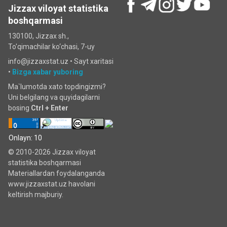
Jizzax viloyat statistika
boshqarmasi
130100, Jizzax sh.,
To'qimachilar ko‘chаsi, 7-uy
info@jizzaxstat.uz •
Sayt xaritasi
•
Bizga xabar yuboring
Ma`lumotda xato topdingizmi?
Uni belgilang va quyidagilarni
bosing
Ctrl + Enter
Onlayn: 10
© 2010-2026 Jizzax viloyat
statistika boshqarmasi
Materiallardan foydalanganda
www.jizzaxstat.uz havolani
keltirish majburiy.