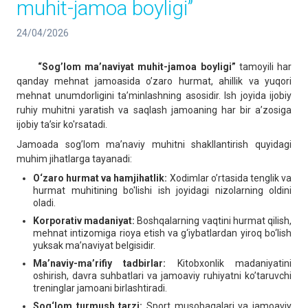
muhit-jamoa boyligi’’
24/04/2026
“Sog’lom ma’naviyat muhit-jamoa boyligi”
tamoyili har
qanday mehnat jamoasida o’zaro hurmat, ahillik va yuqori
mehnat unumdorligini ta’minlashning asosidir. Ish joyida ijobiy
ruhiy muhitni yaratish va saqlash jamoaning har bir a’zosiga
ijobiy ta’sir ko'rsatadi.
Jamoada sog’lom ma’naviy muhitni shakllantirish quyidagi
muhim jihatlarga tayanadi:
O‘zaro hurmat va hamjihatlik:
Xodimlar o’rtasida tenglik va
hurmat muhitining bo'lishi ish joyidagi nizolarning oldini
oladi.
Korporativ madaniyat:
Boshqalarning vaqtini hurmat qilish,
mehnat intizomiga rioya etish va g‘iybatlardan yiroq bo‘lish
yuksak ma’naviyat belgisidir.
Ma’naviy-ma’rifiy tadbirlar:
Kitobxonlik madaniyatini
oshirish, davra suhbatlari va jamoaviy ruhiyatni ko’taruvchi
treninglar jamoani birlashtiradi.
Sog‘lom turmush tarzi:
Sport musobaqalari va jamoaviy