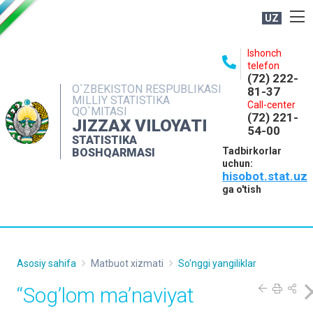
UZ
BOSHQARMA HAQIDA
Ishonch
telefon
OCHIQ MA'LUMOTLAR
(72) 222-
O`ZBEKISTON RESPUBLIKASI
81-37
NASHRLAR
MILLIY STATISTIKA
Call-center
QO`MITASI
(72) 221-
INTERAKTIV XIZMATLAR
JIZZAX VILOYATI
54-00
STATISTIKA
MATBUOT XIZMATI
Tadbirkorlar
BOSHQARMASI
uchun:
MUROJAATLAR
hisobot.stat.uz
KONTAKTLAR
ga o'tish
Asosiy sahifa
Matbuot xizmati
So'nggi yangiliklar
“Sog’lom ma’naviyat