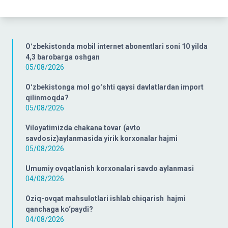
Oʻzbekistonda mobil internet abonentlari soni 10 yilda
4,3 barobarga oshgan
05/08/2026
Oʻzbekistonga mol goʻshti qaysi davlatlardan import
qilinmoqda?
05/08/2026
Viloyatimizda chakana tovar (avto
savdosiz)aylanmasida yirik korxonalar hajmi
05/08/2026
Umumiy ovqatlanish korxonalari savdo aylanmasi
04/08/2026
Oziq-ovqat mahsulotlari ishlab chiqarish hajmi
qanchaga ko‘paydi?
04/08/2026