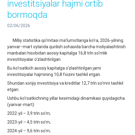
investitsiyalar hajmi ortib
bormoqda
02/06/2026
Milliy statistika qo‘mitasi ma’lumotlariga ko‘ra, 2026-yilning
yanvar–mart oylarida qurilish sohasida barcha moliyalashtirish
manbalari hisobidan asosiy kapitalga 16,8 trln so‘mlik
investitsiyalar o‘zlashtirilgan.
Bu ko‘rsatkich asosiy kapitalga o‘zlashtirilgan jami
investitsiyalar hajmining 10,8 foizini tashkil etgan.
Shundan xorijiy investitsiya va kreditlar 12,7 trln so‘mni tashkil
etgan.
Ushbu ko‘rsatkichning yillar kesimidagi dinamikasi quyidagicha
(yanvar-mart):
2022-yil – 3,9 trln so‘m;
2023-yil – 4,5 trln so‘m;
2024-yil – 9,6 trln so‘m;