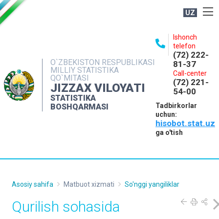
UZ
BOSHQARMA HAQIDA
Ishonch
telefon
OCHIQ MA'LUMOTLAR
(72) 222-
O`ZBEKISTON RESPUBLIKASI
81-37
NASHRLAR
MILLIY STATISTIKA
Call-center
QO`MITASI
(72) 221-
INTERAKTIV XIZMATLAR
JIZZAX VILOYATI
54-00
STATISTIKA
MATBUOT XIZMATI
Tadbirkorlar
BOSHQARMASI
uchun:
MUROJAATLAR
hisobot.stat.uz
KONTAKTLAR
ga o'tish
Asosiy sahifa
Matbuot xizmati
So'nggi yangiliklar
Qurilish sohasida