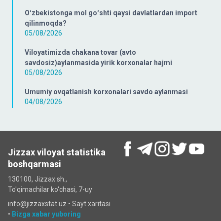
Oʻzbekistonga mol goʻshti qaysi davlatlardan import
qilinmoqda?
05/08/2026
Viloyatimizda chakana tovar (avto
savdosiz)aylanmasida yirik korxonalar hajmi
05/08/2026
Umumiy ovqatlanish korxonalari savdo aylanmasi
04/08/2026
Jizzax viloyat statistika
boshqarmasi
130100, Jizzax sh.,
To'qimachilar ko‘chаsi, 7-uy
info@jizzaxstat.uz •
Sayt xaritasi
•
Bizga xabar yuboring