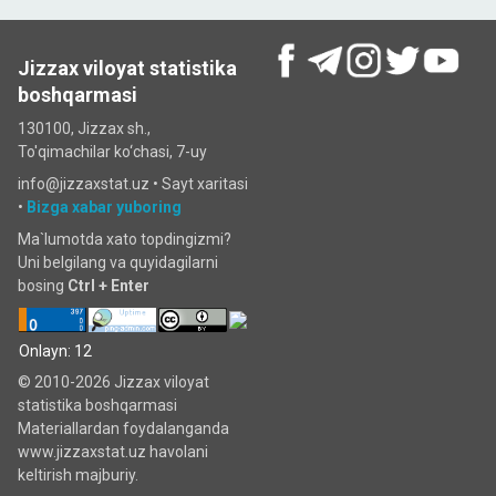
Jizzax viloyat statistika
boshqarmasi
130100, Jizzax sh.,
To'qimachilar ko‘chаsi, 7-uy
info@jizzaxstat.uz •
Sayt xaritasi
•
Bizga xabar yuboring
Ma`lumotda xato topdingizmi?
Uni belgilang va quyidagilarni
bosing
Ctrl + Enter
Onlayn: 12
© 2010-2026 Jizzax viloyat
statistika boshqarmasi
Materiallardan foydalanganda
www.jizzaxstat.uz havolani
keltirish majburiy.