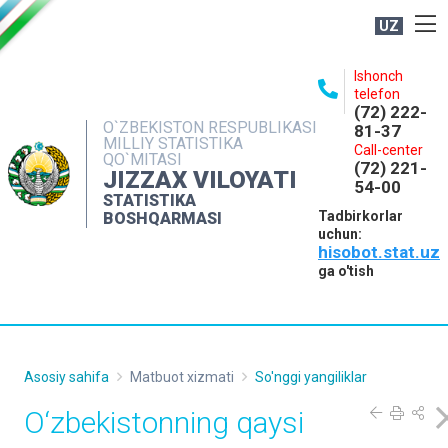
UZ
BOSHQARMA HAQIDA
Ishonch
telefon
OCHIQ MA'LUMOTLAR
(72) 222-
O`ZBEKISTON RESPUBLIKASI
81-37
NASHRLAR
MILLIY STATISTIKA
Call-center
QO`MITASI
(72) 221-
INTERAKTIV XIZMATLAR
JIZZAX VILOYATI
54-00
STATISTIKA
MATBUOT XIZMATI
Tadbirkorlar
BOSHQARMASI
uchun:
MUROJAATLAR
hisobot.stat.uz
KONTAKTLAR
ga o'tish
Asosiy sahifa
Matbuot xizmati
So'nggi yangiliklar
O‘zbekistonning qaysi