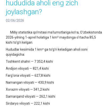
hududida aholi eng zich
joylashgan?
02/06/2026
Milliy statistika qo‘mitasi ma’lumotlariga ko‘ra, O‘zbekistonda
2026-yilning 1-aprel holatiga 1 km² maydonga o‘rtacha 85,5
kishi to‘g‘ri kelgan.
Hududlar kesimida 1 km² ga to‘g‘ri keladigan aholi soni
quyidagicha:
Toshkent shahri — 7 352,4 kishi
Andijon viloyati — 821,4 kishi
Farg‘ona viloyati — 627,8 kishi
Namangan viloyati — 430,9 kishi
Xorazm viloyati — 341,2 kishi
Samarqand viloyati — 262,1 kishi
Sirdaryo viloyati — 222,1 kishi