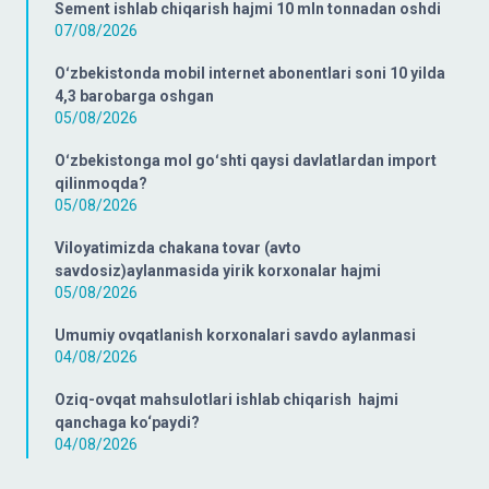
Sement ishlab chiqarish hajmi 10 mln tonnadan oshdi
07/08/2026
Oʻzbekistonda mobil internet abonentlari soni 10 yilda
4,3 barobarga oshgan
05/08/2026
Oʻzbekistonga mol goʻshti qaysi davlatlardan import
qilinmoqda?
05/08/2026
Viloyatimizda chakana tovar (avto
savdosiz)aylanmasida yirik korxonalar hajmi
05/08/2026
Umumiy ovqatlanish korxonalari savdo aylanmasi
04/08/2026
Oziq-ovqat mahsulotlari ishlab chiqarish hajmi
qanchaga ko‘paydi?
04/08/2026