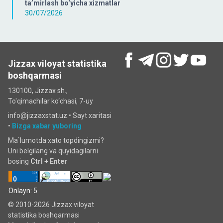
ta’mirlash bo‘yicha xizmatlar
30/07/2026
Jizzax viloyat statistika
boshqarmasi
130100, Jizzax sh.,
To'qimachilar ko‘chаsi, 7-uy
info@jizzaxstat.uz •
Sayt xaritasi
•
Bizga xabar yuboring
Ma`lumotda xato topdingizmi?
Uni belgilang va quyidagilarni
bosing
Ctrl + Enter
Onlayn: 5
© 2010-2026 Jizzax viloyat
statistika boshqarmasi