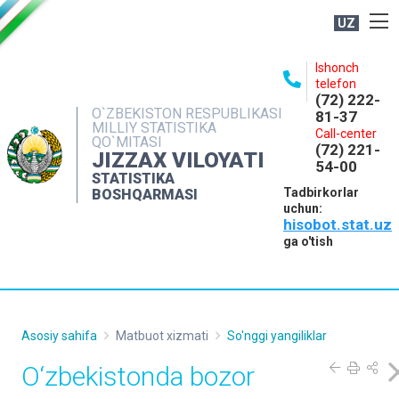
UZ
BOSHQARMA HAQIDA
Ishonch
telefon
OCHIQ MA'LUMOTLAR
(72) 222-
O`ZBEKISTON RESPUBLIKASI
81-37
NASHRLAR
MILLIY STATISTIKA
Call-center
QO`MITASI
(72) 221-
INTERAKTIV XIZMATLAR
JIZZAX VILOYATI
54-00
STATISTIKA
MATBUOT XIZMATI
Tadbirkorlar
BOSHQARMASI
uchun:
MUROJAATLAR
hisobot.stat.uz
KONTAKTLAR
ga o'tish
Asosiy sahifa
Matbuot xizmati
So'nggi yangiliklar
O‘zbekistonda bozor