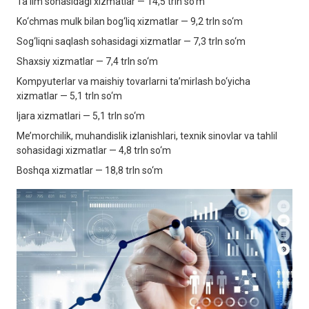
Ta’lim sohasidagi xizmatlar — 14,5 trln so‘m
Ko‘chmas mulk bilan bog‘liq xizmatlar — 9,2 trln so‘m
Sog‘liqni saqlash sohasidagi xizmatlar — 7,3 trln so‘m
Shaxsiy xizmatlar — 7,4 trln so‘m
Kompyuterlar va maishiy tovarlarni ta’mirlash bo‘yicha
xizmatlar — 5,1 trln so‘m
Ijara xizmatlari — 5,1 trln so‘m
Me’morchilik, muhandislik izlanishlari, texnik sinovlar va tahlil
sohasidagi xizmatlar — 4,8 trln so‘m
Boshqa xizmatlar — 18,8 trln so‘m