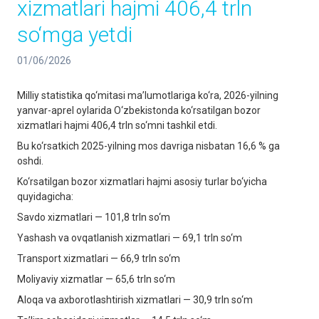
xizmatlari hajmi 406,4 trln
so‘mga yetdi
01/06/2026
Milliy statistika qo‘mitasi ma’lumotlariga ko‘ra, 2026-yilning
yanvar-aprel oylarida O‘zbekistonda ko‘rsatilgan bozor
xizmatlari hajmi 406,4 trln so‘mni tashkil etdi.
Bu ko‘rsatkich 2025-yilning mos davriga nisbatan 16,6 % ga
oshdi.
Ko‘rsatilgan bozor xizmatlari hajmi asosiy turlar bo‘yicha
quyidagicha:
Savdo xizmatlari — 101,8 trln so‘m
Yashash va ovqatlanish xizmatlari — 69,1 trln so‘m
Transport xizmatlari — 66,9 trln so‘m
Moliyaviy xizmatlar — 65,6 trln so‘m
Aloqa va axborotlashtirish xizmatlari — 30,9 trln so‘m