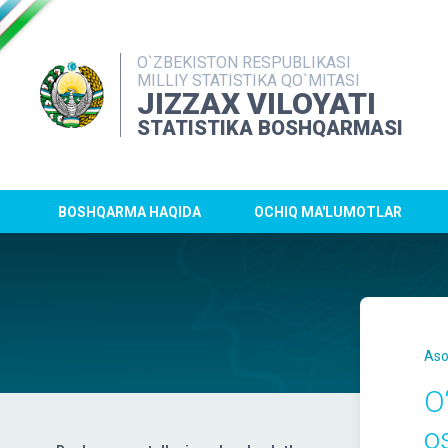
O`ZBEKISTON RESPUBLIKASI
MILLIY STATISTIKA QO`MITASI
JIZZAX VILOYATI
STATISTIKA BOSHQARMASI
BOSHQARMA HAQIDA
OCHIQ MA'LUMOTLAR
Aso
O
o