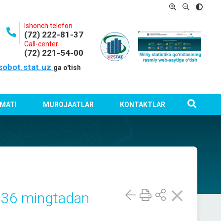
Ishonch telefon
(72) 222-81-37
Call-center
(72) 221-54-00
sobot.stat.uz
ga o'tish
MATI
MUROJAATLAR
KONTAKTLAR
i 36 mingtadan