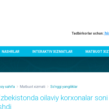
hi
Tadbirkorlar uchun:
NASHRLAR
INTERAKTIV XIZMATLAR
MATBUOT XIZ
siy sahifa
Matbuot xizmati
So'nggi yangiliklar
‘zbekistonda oilaviy korxonalar son
shdi