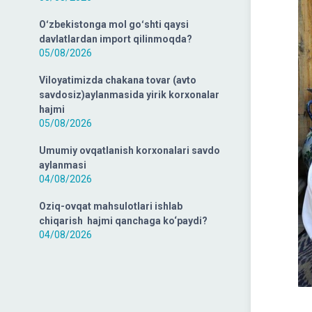
Oʻzbekistonga mol goʻshti qaysi
davlatlardan import qilinmoqda?
05/08/2026
Viloyatimizda chakana tovar (avto
savdosiz)aylanmasida yirik korxonalar
hajmi
05/08/2026
Umumiy ovqatlanish korxonalari savdo
aylanmasi
04/08/2026
Oziq-ovqat mahsulotlari ishlab
chiqarish hajmi qanchaga ko‘paydi?
04/08/2026