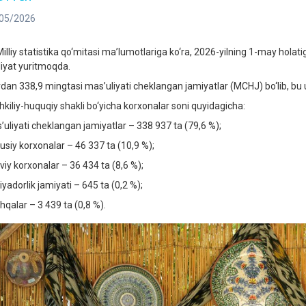
05/2026
liy statistika qo‘mitasi ma’lumotlariga ko‘ra, 2026-yilning 1-may holatig
liyat yuritmoqda.
rdan 338,9 mingtasi mas’uliyati cheklangan jamiyatlar (MCHJ) bo‘lib, bu u
hkiliy-huquqiy shakli bo‘yicha korxonalar soni quyidagicha:
’uliyati cheklangan jamiyatlar – 338 937 ta (79,6 %);
usiy korxonalar – 46 337 ta (10,9 %);
viy korxonalar – 36 434 ta (8,6 %);
yadorlik jamiyati – 645 ta (0,2 %);
hqalar – 3 439 ta (0,8 %).