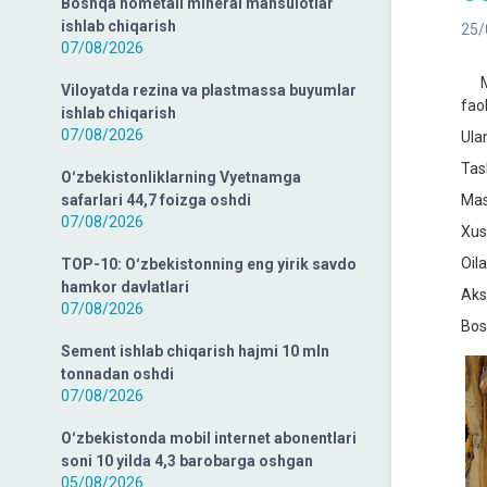
Boshqa nometall mineral mahsulotlar
ishlab chiqarish
25/
07/08/2026
Mil
Viloyatda rezina va plastmassa buyumlar
fao
ishlab chiqarish
07/08/2026
Ula
Tas
Oʻzbekistonliklarning Vyetnamga
safarlari 44,7 foizga oshdi
Mas
07/08/2026
Xus
Oila
TOP-10: Oʻzbekistonning eng yirik savdo
hamkor davlatlari
Aksi
07/08/2026
Bos
Sement ishlab chiqarish hajmi 10 mln
tonnadan oshdi
07/08/2026
Oʻzbekistonda mobil internet abonentlari
soni 10 yilda 4,3 barobarga oshgan
05/08/2026