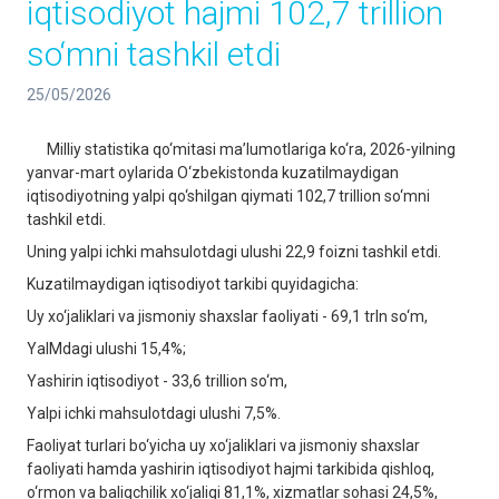
iqtisodiyot hajmi 102,7 trillion
so‘mni tashkil etdi
25/05/2026
Milliy statistika qo‘mitasi ma’lumotlariga ko‘ra, 2026-yilning
yanvar-mart oylarida O‘zbekistonda kuzatilmaydigan
iqtisodiyotning yalpi qo‘shilgan qiymati 102,7 trillion so‘mni
tashkil etdi.
Uning yalpi ichki mahsulotdagi ulushi 22,9 foizni tashkil etdi.
Kuzatilmaydigan iqtisodiyot tarkibi quyidagicha:
Uy xo‘jaliklari va jismoniy shaxslar faoliyati - 69,1 trln so‘m,
YaIMdagi ulushi 15,4%;
Yashirin iqtisodiyot - 33,6 trillion so‘m,
Yalpi ichki mahsulotdagi ulushi 7,5%.
Faoliyat turlari bo‘yicha uy xo‘jaliklari va jismoniy shaxslar
faoliyati hamda yashirin iqtisodiyot hajmi tarkibida qishloq,
o‘rmon va baliqchilik xo‘jaligi 81,1%, xizmatlar sohasi 24,5%,