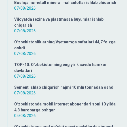
Boshqa nometall mineral mahsulotlar ishlab chiqarish
07/08/2026
Viloyatda rezina va plastmassa buyumlar ishlab
chiqarish
07/08/2026
Oʻzbekistonliklarning Vyetnamga safarlari 44,7 foizga
oshdi
07/08/2026
TOP-10: Oʻzbekistonning eng yirik savdo hamkor
davlatlari
07/08/2026
Sement ishlab chiqarish hajmi 10 mln tonnadan oshdi
07/08/2026
Oʻzbekistonda mobil internet abonentlari soni 10 yilda
4,3 barobarga oshgan
05/08/2026
Oʻzbekistonga mol goʻshti qaysi davlatlardan import