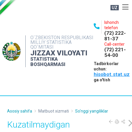
UZ
BOSHQARMA HAQIDA
Ishonch
telefon
OCHIQ MA'LUMOTLAR
(72) 222-
O`ZBEKISTON RESPUBLIKASI
81-37
NASHRLAR
MILLIY STATISTIKA
Call-center
QO`MITASI
(72) 221-
INTERAKTIV XIZMATLAR
JIZZAX VILOYATI
54-00
STATISTIKA
MATBUOT XIZMATI
Tadbirkorlar
BOSHQARMASI
uchun:
MUROJAATLAR
hisobot.stat.uz
KONTAKTLAR
ga o'tish
Asosiy sahifa
Matbuot xizmati
So'nggi yangiliklar
Kuzatilmaydigan