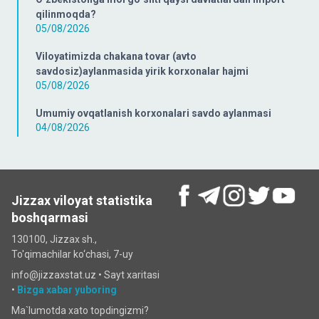
qilinmoqda?
05/08/2026
Viloyatimizda chakana tovar (avto
savdosiz)aylanmasida yirik korxonalar hajmi
05/08/2026
Umumiy ovqatlanish korxonalari savdo aylanmasi
04/08/2026
Jizzax viloyat statistika
boshqarmasi
130100, Jizzax sh.,
To'qimachilar ko‘chаsi, 7-uy
info@jizzaxstat.uz •
Sayt xaritasi
•
Bizga xabar yuboring
Ma`lumotda xato topdingizmi?