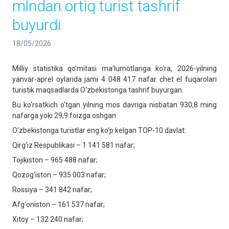
mlndan ortiq turist tashrif
buyurdi
18/05/2026
Milliy statistika qo‘mitasi ma’lumotlariga ko‘ra, 2026-yilning
yanvar-aprel oylarida jami 4 048 417 nafar chet el fuqarolari
turistik maqsadlarda O‘zbekistonga tashrif buyurgan.
Bu ko‘rsatkich o‘tgan yilning mos davriga nisbatan 930,8 ming
nafarga yoki 29,9 foizga oshgan.
O‘zbekistonga turistlar eng ko‘p kelgan TOP-10 davlat:
Qirg‘iz Respublikasi – 1 141 581 nafar;
Tojikiston – 965 488 nafar;
Qozog‘iston – 935 003 nafar;
Rossiya – 341 842 nafar;
Afg‘oniston – 161 537 nafar;
Xitoy – 132 240 nafar;