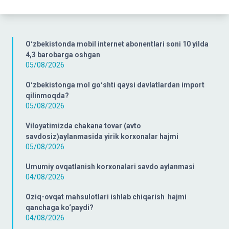
Oʻzbekistonda mobil internet abonentlari soni 10 yilda
4,3 barobarga oshgan
05/08/2026
Oʻzbekistonga mol goʻshti qaysi davlatlardan import
qilinmoqda?
05/08/2026
Viloyatimizda chakana tovar (avto
savdosiz)aylanmasida yirik korxonalar hajmi
05/08/2026
Umumiy ovqatlanish korxonalari savdo aylanmasi
04/08/2026
Oziq-ovqat mahsulotlari ishlab chiqarish hajmi
qanchaga ko‘paydi?
04/08/2026