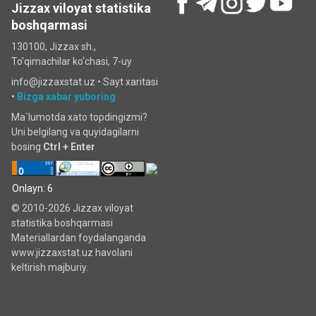
Jizzax viloyat statistika
boshqarmasi
130100, Jizzax sh.,
To'qimachilar ko‘chаsi, 7-uy
info@jizzaxstat.uz •
Sayt xaritasi
•
Bizga xabar yuboring
Ma`lumotda xato topdingizmi?
Uni belgilang va quyidagilarni
bosing
Ctrl + Enter
Onlayn: 6
© 2010-2026 Jizzax viloyat
statistika boshqarmasi
Materiallardan foydalanganda
www.jizzaxstat.uz havolani
keltirish majburiy.