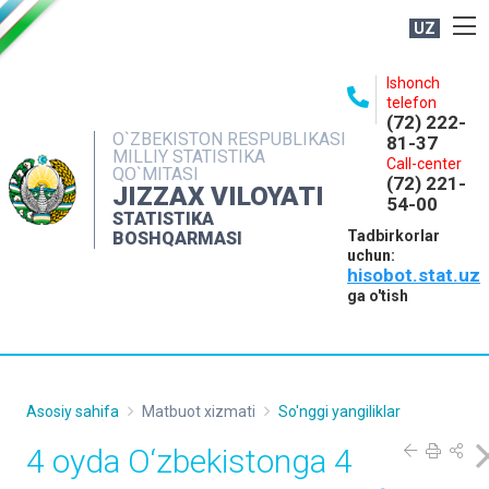
UZ
BOSHQARMA HAQIDA
Ishonch
telefon
OCHIQ MA'LUMOTLAR
(72) 222-
O`ZBEKISTON RESPUBLIKASI
81-37
NASHRLAR
MILLIY STATISTIKA
Call-center
QO`MITASI
(72) 221-
INTERAKTIV XIZMATLAR
JIZZAX VILOYATI
54-00
STATISTIKA
MATBUOT XIZMATI
Tadbirkorlar
BOSHQARMASI
uchun:
MUROJAATLAR
hisobot.stat.uz
KONTAKTLAR
ga o'tish
Asosiy sahifa
Matbuot xizmati
So'nggi yangiliklar
4 oyda O‘zbekistonga 4