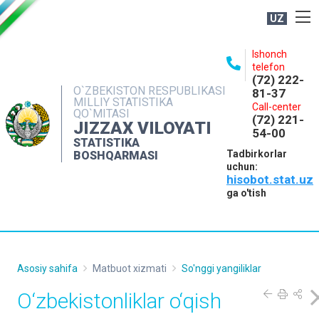
UZ
BOSHQARMA HAQIDA
Ishonch
telefon
OCHIQ MA'LUMOTLAR
(72) 222-
O`ZBEKISTON RESPUBLIKASI
81-37
NASHRLAR
MILLIY STATISTIKA
Call-center
QO`MITASI
(72) 221-
INTERAKTIV XIZMATLAR
JIZZAX VILOYATI
54-00
STATISTIKA
MATBUOT XIZMATI
Tadbirkorlar
BOSHQARMASI
uchun:
MUROJAATLAR
hisobot.stat.uz
KONTAKTLAR
ga o'tish
Asosiy sahifa
Matbuot xizmati
So'nggi yangiliklar
O‘zbekistonliklar o‘qish