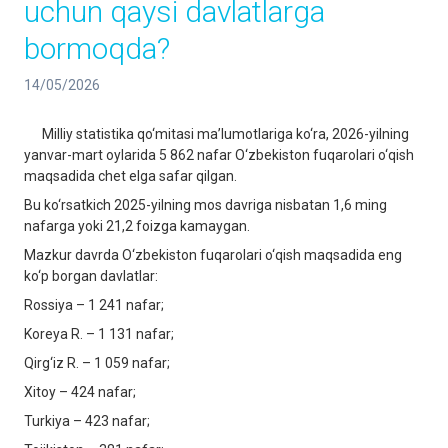
uchun qaysi davlatlarga
bormoqda?
14/05/2026
Milliy statistika qo‘mitasi ma’lumotlariga ko‘ra, 2026-yilning
yanvar-mart oylarida 5 862 nafar O‘zbekiston fuqarolari o‘qish
maqsadida chet elga safar qilgan.
Bu ko‘rsatkich 2025-yilning mos davriga nisbatan 1,6 ming
nafarga yoki 21,2 foizga kamaygan.
Mazkur davrda O‘zbekiston fuqarolari o‘qish maqsadida eng
ko‘p borgan davlatlar:
Rossiya – 1 241 nafar;
Koreya R. – 1 131 nafar;
Qirg‘iz R. – 1 059 nafar;
Xitoy – 424 nafar;
Turkiya – 423 nafar;