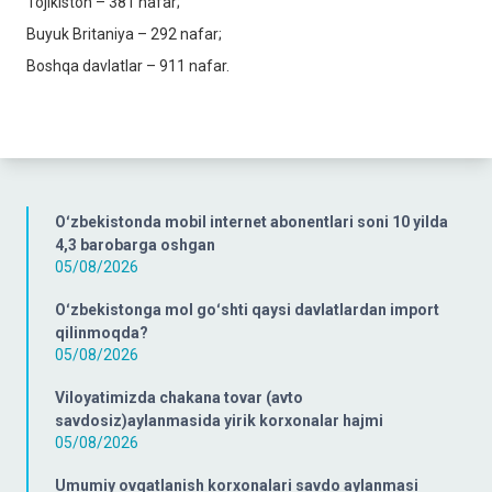
Tojikiston – 381 nafar;
Buyuk Britaniya – 292 nafar;
Boshqa davlatlar – 911 nafar.
Oʻzbekistonda mobil internet abonentlari soni 10 yilda
4,3 barobarga oshgan
05/08/2026
Oʻzbekistonga mol goʻshti qaysi davlatlardan import
qilinmoqda?
05/08/2026
Viloyatimizda chakana tovar (avto
savdosiz)aylanmasida yirik korxonalar hajmi
05/08/2026
Umumiy ovqatlanish korxonalari savdo aylanmasi