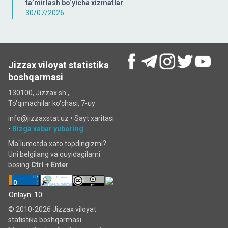
ta’mirlash bo‘yicha xizmatlar
30/07/2026
Jizzax viloyat statistika
boshqarmasi
130100, Jizzax sh.,
To'qimachilar ko‘chаsi, 7-uy
info@jizzaxstat.uz •
Sayt xaritasi
•
Bizga xabar yuboring
Ma`lumotda xato topdingizmi?
Uni belgilang va quyidagilarni
bosing
Ctrl + Enter
Onlayn: 10
© 2010-2026 Jizzax viloyat
statistika boshqarmasi