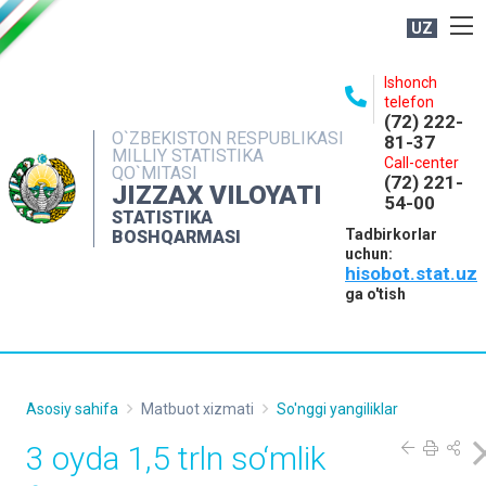
UZ
BOSHQARMA HAQIDA
Ishonch
telefon
OCHIQ MA'LUMOTLAR
(72) 222-
O`ZBEKISTON RESPUBLIKASI
81-37
NASHRLAR
MILLIY STATISTIKA
Call-center
QO`MITASI
(72) 221-
INTERAKTIV XIZMATLAR
JIZZAX VILOYATI
54-00
STATISTIKA
MATBUOT XIZMATI
Tadbirkorlar
BOSHQARMASI
uchun:
MUROJAATLAR
hisobot.stat.uz
KONTAKTLAR
ga o'tish
Asosiy sahifa
Matbuot xizmati
So'nggi yangiliklar
3 oyda 1,5 trln so‘mlik