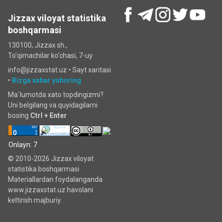
Jizzax viloyat statistika
boshqarmasi
130100, Jizzax sh.,
To'qimachilar ko‘chаsi, 7-uy
info@jizzaxstat.uz •
Sayt xaritasi
•
Bizga xabar yuboring
Ma`lumotda xato topdingizmi?
Uni belgilang va quyidagilarni
bosing
Ctrl + Enter
Onlayn: 7
© 2010-2026 Jizzax viloyat
statistika boshqarmasi
Materiallardan foydalanganda
www.jizzaxstat.uz havolani
keltirish majburiy.