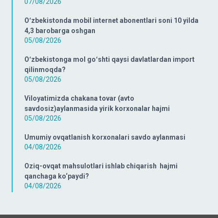
07/08/2026
Oʻzbekistonda mobil internet abonentlari soni 10 yilda
4,3 barobarga oshgan
05/08/2026
Oʻzbekistonga mol goʻshti qaysi davlatlardan import
qilinmoqda?
05/08/2026
Viloyatimizda chakana tovar (avto
savdosiz)aylanmasida yirik korxonalar hajmi
05/08/2026
Umumiy ovqatlanish korxonalari savdo aylanmasi
04/08/2026
Oziq-ovqat mahsulotlari ishlab chiqarish hajmi
qanchaga ko‘paydi?
04/08/2026