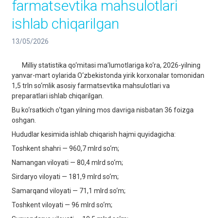
farmatsevtika mahsulotlari
ishlab chiqarilgan
13/05/2026
Milliy statistika qo‘mitasi ma’lumotlariga ko‘ra, 2026-yilning
yanvar-mart oylarida O‘zbekistonda yirik korxonalar tomonidan
1,5 trln so‘mlik asosiy farmatsevtika mahsulotlari va
preparatlari ishlab chiqarilgan.
Bu ko‘rsatkich o‘tgan yilning mos davriga nisbatan 36 foizga
oshgan.
Hududlar kesimida ishlab chiqarish hajmi quyidagicha:
Toshkent shahri — 960,7 mlrd so‘m;
Namangan viloyati — 80,4 mlrd so‘m;
Sirdaryo viloyati — 181,9 mlrd so‘m;
Samarqand viloyati — 71,1 mlrd so‘m;
Toshkent viloyati — 96 mlrd so‘m;