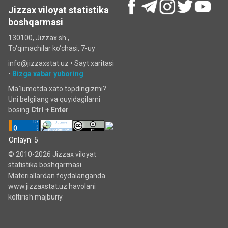
Jizzax viloyat statistika
boshqarmasi
130100, Jizzax sh.,
To'qimachilar ko‘chаsi, 7-uy
info@jizzaxstat.uz •
Sayt xaritasi
•
Bizga xabar yuboring
Ma`lumotda xato topdingizmi?
Uni belgilang va quyidagilarni
bosing
Ctrl + Enter
Onlayn: 5
© 2010-2026 Jizzax viloyat
statistika boshqarmasi
Materiallardan foydalanganda
www.jizzaxstat.uz havolani
keltirish majburiy.