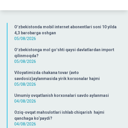
Oʻzbekistonda mobil internet abonentlari soni 10 yilda
4,3 barobarga oshgan
05/08/2026
Oʻzbekistonga mol goʻshti qaysi davlatlardan import
qilinmoqda?
05/08/2026
Viloyatimizda chakana tovar (avto
savdosiz)aylanmasida yirik korxonalar hajmi
05/08/2026
Umumiy ovqatlanish korxonalari savdo aylanmasi
04/08/2026
Oziq-ovqat mahsulotlari ishlab chiqarish hajmi
qanchaga ko‘paydi?
04/08/2026