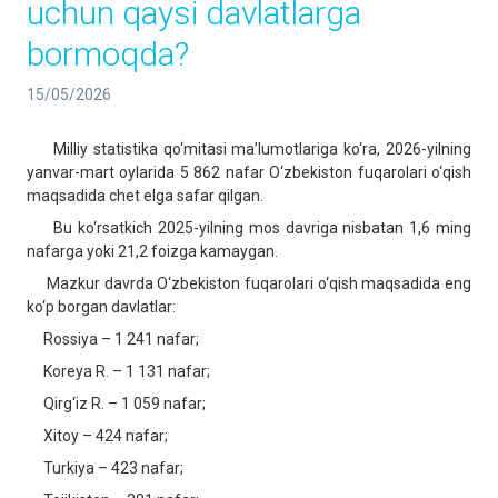
uchun qaysi davlatlarga
bormoqda?
15/05/2026
Milliy statistika qo‘mitasi ma’lumotlariga ko‘ra, 2026-yilning
yanvar-mart oylarida 5 862 nafar O‘zbekiston fuqarolari o‘qish
maqsadida chet elga safar qilgan.
Bu ko‘rsatkich 2025-yilning mos davriga nisbatan 1,6 ming
nafarga yoki 21,2 foizga kamaygan.
Mazkur davrda O‘zbekiston fuqarolari o‘qish maqsadida eng
ko‘p borgan davlatlar:
Rossiya – 1 241 nafar;
Koreya R. – 1 131 nafar;
Qirg‘iz R. – 1 059 nafar;
Xitoy – 424 nafar;
Turkiya – 423 nafar;