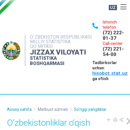
UZ
BOSHQARMA HAQIDA
Ishonch
telefon
OCHIQ MA'LUMOTLAR
(72) 222-
O`ZBEKISTON RESPUBLIKASI
81-37
NASHRLAR
MILLIY STATISTIKA
Call-center
QO`MITASI
(72) 221-
INTERAKTIV XIZMATLAR
JIZZAX VILOYATI
54-00
STATISTIKA
MATBUOT XIZMATI
Tadbirkorlar
BOSHQARMASI
uchun:
MUROJAATLAR
hisobot.stat.uz
KONTAKTLAR
ga o'tish
Asosiy sahifa
Matbuot xizmati
So'nggi yangiliklar
O‘zbekistonliklar o‘qish