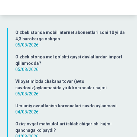
Oʻzbekistonda mobil internet abonentlari soni 10 yilda
4,3 barobarga oshgan
05/08/2026
Oʻzbekistonga mol goʻshti qaysi davlatlardan import
qilinmoqda?
05/08/2026
Viloyatimizda chakana tovar (avto
savdosiz)aylanmasida yirik korxonalar hajmi
05/08/2026
Umumiy ovqatlanish korxonalari savdo aylanmasi
04/08/2026
Oziq-ovqat mahsulotlari ishlab chiqarish hajmi
qanchaga ko‘paydi?
04/08/2026