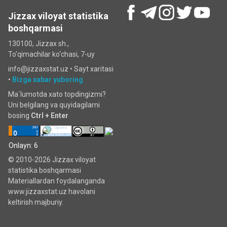
Jizzax viloyat statistika
boshqarmasi
130100, Jizzax sh.,
To'qimachilar ko‘chаsi, 7-uy
info@jizzaxstat.uz •
Sayt xaritasi
•
Bizga xabar yuboring
Ma`lumotda xato topdingizmi?
Uni belgilang va quyidagilarni
bosing
Ctrl + Enter
Onlayn: 6
© 2010-2026 Jizzax viloyat
statistika boshqarmasi
Materiallardan foydalanganda
www.jizzaxstat.uz havolani
keltirish majburiy.