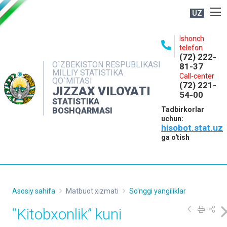
UZ
BOSHQARMA HAQIDA
Ishonch
telefon
OCHIQ MA'LUMOTLAR
(72) 222-
O`ZBEKISTON RESPUBLIKASI
81-37
NASHRLAR
MILLIY STATISTIKA
Call-center
QO`MITASI
(72) 221-
INTERAKTIV XIZMATLAR
JIZZAX VILOYATI
54-00
STATISTIKA
MATBUOT XIZMATI
Tadbirkorlar
BOSHQARMASI
uchun:
MUROJAATLAR
hisobot.stat.uz
KONTAKTLAR
ga o'tish
Asosiy sahifa
Matbuot xizmati
So'nggi yangiliklar
“Kitobxonlik” kuni