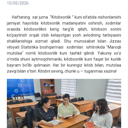
15/05/2026
Haftaning xar juma “Kitobxonlik ” kuni sifatida nishonlanishi
jamiyat hayotida kitobxonlik madaniyatini oshirish, xodimlar
orasida kitobxonlikni keng targ'ib qilish, kitobxon sonini
ko'paytirish orqali o'sib kelayotgan yosh avlodning tarbiyasini
shakllanishiga xizmat qiladi. Shu munosabat bilan Jizzax
viloyati Statistika boshqarmasi xodimlari ishtirokida "Maroqli
mutolaa" nomli kitobxonlik kuni tashkil qilindi. Yakuniy so‘z
o‘rnida shuni aytmoqchimanki, kitobxonlik kuni faqat bir kunlik
bayram bo‘lib qolmasin. Har bir kuningiz kitob bilan, mutolaa
zavqi bilan o‘tsin. Kitobni seving, chunki u — tuganmas xazina!