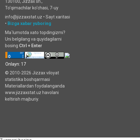
130100, Jizzax sh.,
To'qimachilar ko‘chаsi, 7-uy
info@jizzaxstat.uz •
Sayt xaritasi
•
Bizga xabar yuboring
Ma`lumotda xato topdingizmi?
Uni belgilang va quyidagilarni
bosing
Ctrl + Enter
Onlayn: 17
© 2010-2026 Jizzax viloyat
statistika boshqarmasi
Materiallardan foydalanganda
www.jizzaxstat.uz havolani
keltirish majburiy.