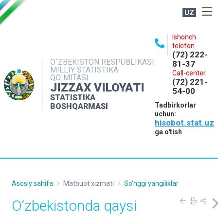
UZ
BOSHQARMA HAQIDA
Ishonch
telefon
OCHIQ MA'LUMOTLAR
(72) 222-
O`ZBEKISTON RESPUBLIKASI
81-37
NASHRLAR
MILLIY STATISTIKA
Call-center
QO`MITASI
(72) 221-
INTERAKTIV XIZMATLAR
JIZZAX VILOYATI
54-00
STATISTIKA
MATBUOT XIZMATI
Tadbirkorlar
BOSHQARMASI
uchun:
MUROJAATLAR
hisobot.stat.uz
KONTAKTLAR
ga o'tish
Asosiy sahifa
Matbuot xizmati
So'nggi yangiliklar
O‘zbekistonda qaysi