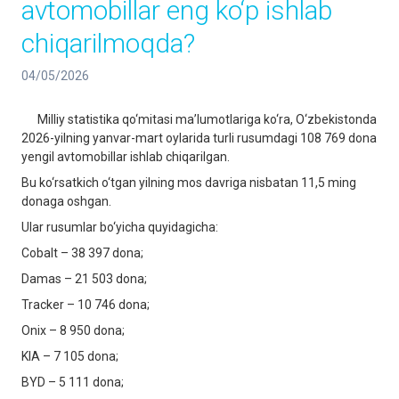
avtomobillar eng ko‘p ishlab
chiqarilmoqda?
04/05/2026
Milliy statistika qo‘mitasi ma’lumotlariga ko‘ra, O‘zbekistonda
2026-yilning yanvar-mart oylarida turli rusumdagi 108 769 dona
yengil avtomobillar ishlab chiqarilgan.
Bu ko‘rsatkich o‘tgan yilning mos davriga nisbatan 11,5 ming
donaga oshgan.
Ular rusumlar bo‘yicha quyidagicha:
Cobalt – 38 397 dona;
Damas – 21 503 dona;
Tracker – 10 746 dona;
Onix – 8 950 dona;
KIA – 7 105 dona;
BYD – 5 111 dona;