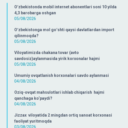
Oʻzbekistonda mobil internet abonentlari soni 10 yilda
4,3 barobarga oshgan
05/08/2026
Oʻzbekistonga mol goʻshti qaysi davlatlardan import
qilinmoqda?
05/08/2026
Viloyatimizda chakana tovar (avto
savdosiz)aylanmasida yirik korxonalar hajmi
05/08/2026
Umumiy ovqatlanish korxonalari savdo aylanmasi
04/08/2026
Oziq-ovqat mahsulotlari ishlab chiqarish hajmi
qanchaga ko‘paydi?
04/08/2026
Jizzax viloyatida 2 mingdan ortiq sanoat korxonasi
faoliyat yuritmoqda
03/08/2026