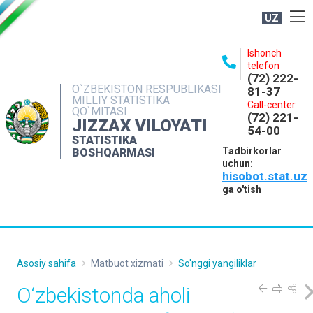
UZ
BOSHQARMA HAQIDA
Ishonch
telefon
OCHIQ MA'LUMOTLAR
(72) 222-
O`ZBEKISTON RESPUBLIKASI
81-37
NASHRLAR
MILLIY STATISTIKA
Call-center
QO`MITASI
(72) 221-
INTERAKTIV XIZMATLAR
JIZZAX VILOYATI
54-00
STATISTIKA
MATBUOT XIZMATI
Tadbirkorlar
BOSHQARMASI
uchun:
MUROJAATLAR
hisobot.stat.uz
KONTAKTLAR
ga o'tish
Asosiy sahifa
Matbuot xizmati
So'nggi yangiliklar
O‘zbekistonda aholi