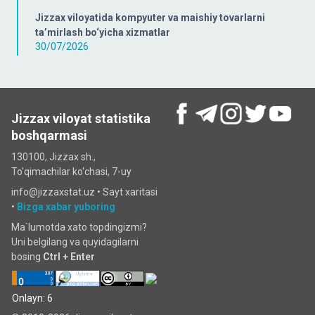
Jizzax viloyatida kompyuter va maishiy tovarlarni
ta’mirlash bo‘yicha xizmatlar
30/07/2026
Jizzax viloyat statistika
boshqarmasi
130100, Jizzax sh.,
To'qimachilar ko‘chаsi, 7-uy
info@jizzaxstat.uz •
Sayt xaritasi
•
Bizga xabar yuboring
Ma`lumotda xato topdingizmi?
Uni belgilang va quyidagilarni
bosing
Ctrl + Enter
Onlayn: 6