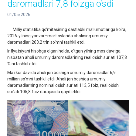
daromadlari 7,8 foizga o‘sdi
01/05/2026
Milliy statistika qo‘mitasining dastlabki ma’lumotlariga ko‘ra,
2026-yilning yanvar–mart oylarida aholining umumiy
daromadlari 263,2 trln so‘mni tashkil etdi.
Inflyatsiyani hisobga olgan holda, o‘tgan yilning mos davriga
nisbatan aholi umumiy daromadlarining real o‘sish sur’ati 107,8
% ni tashkil etdi.
Mazkur davrda aholi jon boshiga umumiy daromadlar 6,9
million so‘mni tashkil etdi. Aholi jon boshiga umumiy
daromadlarning nominal o‘sish sur’ati 113,5 foiz, real o‘sish
sur’ati 105,8 foiz darajasida qayd etildi.