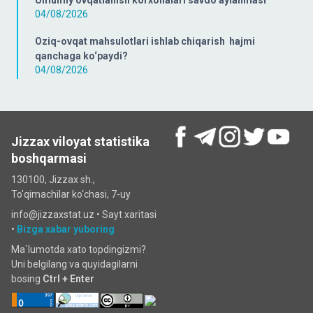
Umumiy ovqatlanish korxonalari savdo aylanmasi
04/08/2026
Oziq-ovqat mahsulotlari ishlab chiqarish hajmi
qanchaga ko‘paydi?
04/08/2026
Jizzax viloyat statistika
boshqarmasi
130100, Jizzax sh.,
To'qimachilar ko‘chаsi, 7-uy
info@jizzaxstat.uz •
Sayt xaritasi
•
Bizga xabar yuboring
Ma`lumotda xato topdingizmi?
Uni belgilang va quyidagilarni
bosing
Ctrl + Enter