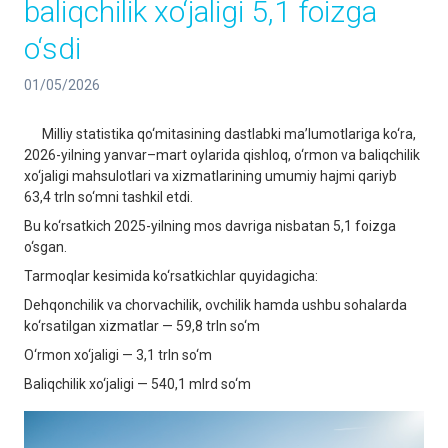
baliqchilik xo‘jaligi 5,1 foizga
o‘sdi
01/05/2026
Milliy statistika qo‘mitasining dastlabki ma’lumotlariga ko‘ra,
2026-yilning yanvar–mart oylarida qishloq, o‘rmon va baliqchilik
xo‘jaligi mahsulotlari va xizmatlarining umumiy hajmi qariyb
63,4 trln so‘mni tashkil etdi.
Bu ko‘rsatkich 2025-yilning mos davriga nisbatan 5,1 foizga
o‘sgan.
Tarmoqlar kesimida ko‘rsatkichlar quyidagicha:
Dehqonchilik va chorvachilik, ovchilik hamda ushbu sohalarda
ko‘rsatilgan xizmatlar — 59,8 trln so‘m
O‘rmon xo‘jaligi — 3,1 trln so‘m
Baliqchilik xo‘jaligi — 540,1 mlrd so‘m