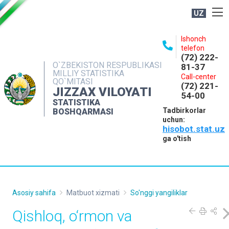
UZ
BOSHQARMA HAQIDA
Ishonch
telefon
OCHIQ MA'LUMOTLAR
(72) 222-
O`ZBEKISTON RESPUBLIKASI
81-37
NASHRLAR
MILLIY STATISTIKA
Call-center
QO`MITASI
(72) 221-
INTERAKTIV XIZMATLAR
JIZZAX VILOYATI
54-00
STATISTIKA
MATBUOT XIZMATI
Tadbirkorlar
BOSHQARMASI
uchun:
MUROJAATLAR
hisobot.stat.uz
KONTAKTLAR
ga o'tish
Asosiy sahifa
Matbuot xizmati
So'nggi yangiliklar
Qishloq, o‘rmon va