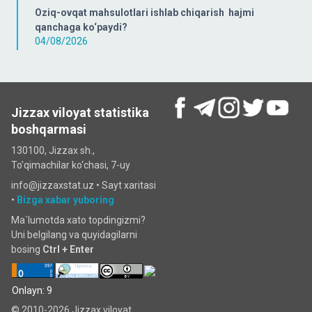
Oziq-ovqat mahsulotlari ishlab chiqarish hajmi
qanchaga ko‘paydi?
04/08/2026
Jizzax viloyat statistika
boshqarmasi
130100, Jizzax sh.,
To'qimachilar ko‘chаsi, 7-uy
info@jizzaxstat.uz •
Sayt xaritasi
•
Bizga xabar yuboring
Ma`lumotda xato topdingizmi?
Uni belgilang va quyidagilarni
bosing
Ctrl + Enter
Onlayn: 9
© 2010-2026 Jizzax viloyat