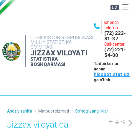
UZ
BOSHQARMA HAQIDA
Ishonch
telefon
OCHIQ MA'LUMOTLAR
(72) 222-
O`ZBEKISTON RESPUBLIKASI
81-37
NASHRLAR
MILLIY STATISTIKA
Call-center
QO`MITASI
(72) 221-
INTERAKTIV XIZMATLAR
JIZZAX VILOYATI
54-00
STATISTIKA
MATBUOT XIZMATI
Tadbirkorlar
BOSHQARMASI
uchun:
MUROJAATLAR
hisobot.stat.uz
KONTAKTLAR
ga o'tish
Asosiy sahifa
Matbuot xizmati
So'nggi yangiliklar
Jizzax viloyatida