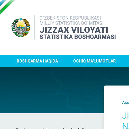
O`ZBEKISTON RESPUBLIKASI
MILLIY STATISTIKA QO`MITASI
JIZZAX VILOYATI
STATISTIKA BOSHQARMASI
BOSHQARMA HAQIDA
OCHIQ MA'LUMOTLAR
Aso
J
N