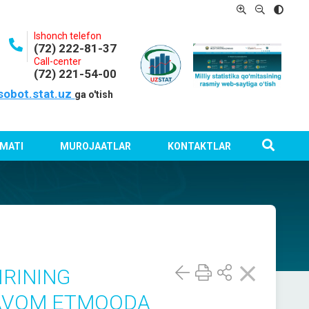
Ishonch telefon
(72) 222-81-37
Call-center
(72) 221-54-00
sobot.stat.uz
ga o'tish
MATI
MUROJAATLAR
KONTAKTLAR
IRINING
DAVOM ETMOQDA