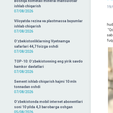
Boshqa nometall mineral mahsulotlar
ishlab chiqarish
19/
07/08/2026
Jiz
Viloyatda rezina va plastmassa buyumlar
hud
ishlab chiqarish
"Qo
07/08/2026
sab
fuq
Oʻzbekistonliklarning Vyetnamga
safarlari 44,7 foizga oshdi
07/08/2026
TOP-10: Oʻzbekistonning eng yirik savdo
hamkor davlatlari
07/08/2026
Sement ishlab chiqarish hajmi 10 mln
tonnadan oshdi
07/08/2026
Oʻzbekistonda mobil internet abonentlari
soni 10 yilda 4,3 barobarga oshgan
05/08/2026