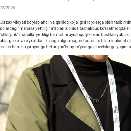
02/2026
zax viloyati bo‘ylab aholi va qishloq xo‘jaligini ro‘yxatga olish tadbirini
udlardagi "mahalla yettiligi" a’zolari alohida tashabbus ko‘rsatmoqdala
'shko'prik" mahalla yettiligi ham ishni uyushqoqlik bilan boshlab yubor
ablarga ko‘ra ro‘yxatdan o‘tishga ulgurmagan fuqarolar bilan muloqot q
arolari ham bu jarayonga befarq bo‘lmay, ro'yxatga oluvchilarga yaqin