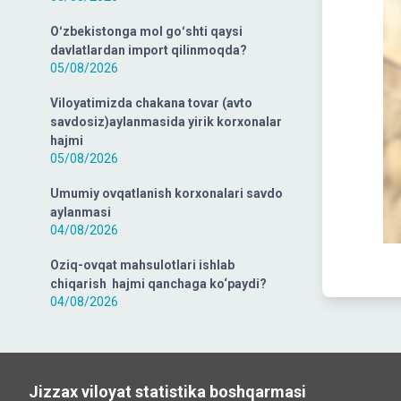
Oʻzbekistonga mol goʻshti qaysi
davlatlardan import qilinmoqda?
05/08/2026
Viloyatimizda chakana tovar (avto
savdosiz)aylanmasida yirik korxonalar
hajmi
05/08/2026
Umumiy ovqatlanish korxonalari savdo
aylanmasi
04/08/2026
Oziq-ovqat mahsulotlari ishlab
chiqarish hajmi qanchaga ko‘paydi?
04/08/2026
Jizzax viloyat statistika boshqarmasi