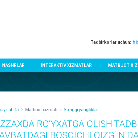
hi
Tadbirkorlar uchun:
NASHRLAR
INTERAKTIV XIZMATLAR
MATBUOT XIZ
siy sahifa
Matbuot xizmati
So'nggi yangiliklar
IZZAXDA RO‘YXATGA OLISH TADB
AVBATDAGI BOSQICHI QIZG‘IN 