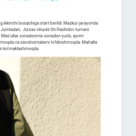
ng ikkinchi bosqichiga start berildi. Mazkur jarayonda
r. Jumladan, Jizzax viloyati Sh.Rashidov tumani
di. Mas’ullar xonadonma-xonadon yurib, ayrim
ilmoqda va savolnomalarni to‘ldirishmoqda. Mahalla
dan ko‘maklashmoqda.