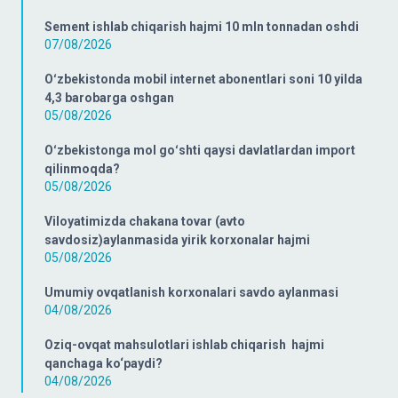
Sement ishlab chiqarish hajmi 10 mln tonnadan oshdi
07/08/2026
Oʻzbekistonda mobil internet abonentlari soni 10 yilda
4,3 barobarga oshgan
05/08/2026
Oʻzbekistonga mol goʻshti qaysi davlatlardan import
qilinmoqda?
05/08/2026
Viloyatimizda chakana tovar (avto
savdosiz)aylanmasida yirik korxonalar hajmi
05/08/2026
Umumiy ovqatlanish korxonalari savdo aylanmasi
04/08/2026
Oziq-ovqat mahsulotlari ishlab chiqarish hajmi
qanchaga ko‘paydi?
04/08/2026