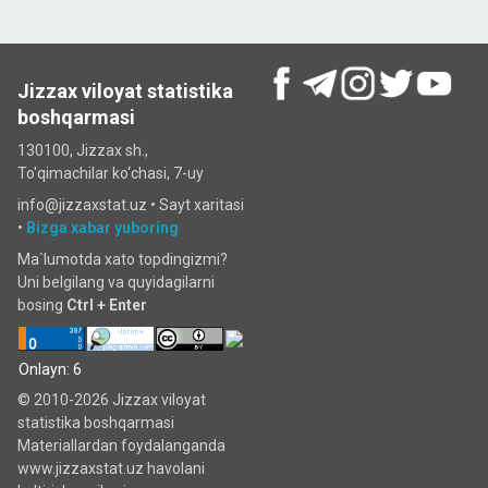
Jizzax viloyat statistika
boshqarmasi
130100, Jizzax sh.,
To'qimachilar ko‘chаsi, 7-uy
info@jizzaxstat.uz •
Sayt xaritasi
•
Bizga xabar yuboring
Ma`lumotda xato topdingizmi?
Uni belgilang va quyidagilarni
bosing
Ctrl + Enter
Onlayn: 6
© 2010-2026 Jizzax viloyat
statistika boshqarmasi
Materiallardan foydalanganda
www.jizzaxstat.uz havolani