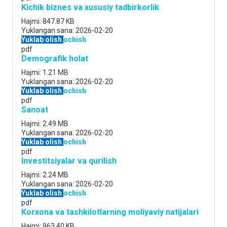
Kichik biznes va xususiy tadbirkorlik
Hajmi:
847.87 KB
Yuklangan sana:
2026-02-20
Yuklab olish
ochish
pdf
Demografik holat
Hajmi:
1.21 MB
Yuklangan sana:
2026-02-20
Yuklab olish
ochish
pdf
Sanoat
Hajmi:
2.49 MB
Yuklangan sana:
2026-02-20
Yuklab olish
ochish
pdf
Investitsiyalar va qurilish
Hajmi:
2.24 MB
Yuklangan sana:
2026-02-20
Yuklab olish
ochish
pdf
Korxona va tashkilotlarning moliyaviy natijalari
Hajmi:
963.40 KB