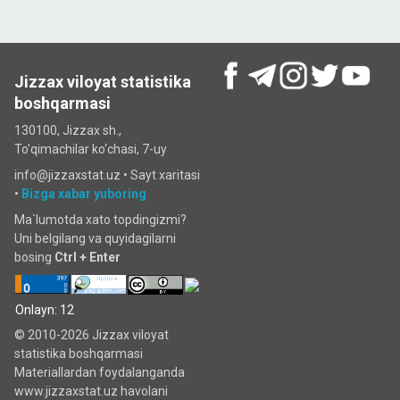
Jizzax viloyat statistika
boshqarmasi
130100, Jizzax sh.,
To'qimachilar ko‘chаsi, 7-uy
info@jizzaxstat.uz •
Sayt xaritasi
•
Bizga xabar yuboring
Ma`lumotda xato topdingizmi?
Uni belgilang va quyidagilarni
bosing
Ctrl + Enter
Onlayn: 12
© 2010-2026 Jizzax viloyat
statistika boshqarmasi
Materiallardan foydalanganda
www.jizzaxstat.uz havolani