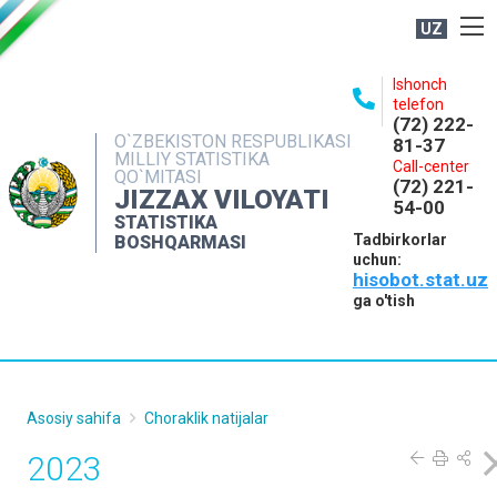
UZ
BOSHQARMA HAQIDA
Ishonch
telefon
OCHIQ MA'LUMOTLAR
(72) 222-
O`ZBEKISTON RESPUBLIKASI
81-37
NASHRLAR
MILLIY STATISTIKA
Call-center
QO`MITASI
(72) 221-
INTERAKTIV XIZMATLAR
JIZZAX VILOYATI
54-00
STATISTIKA
MATBUOT XIZMATI
Tadbirkorlar
BOSHQARMASI
uchun:
MUROJAATLAR
hisobot.stat.uz
KONTAKTLAR
ga o'tish
Asosiy sahifa
Choraklik natijalar
2023