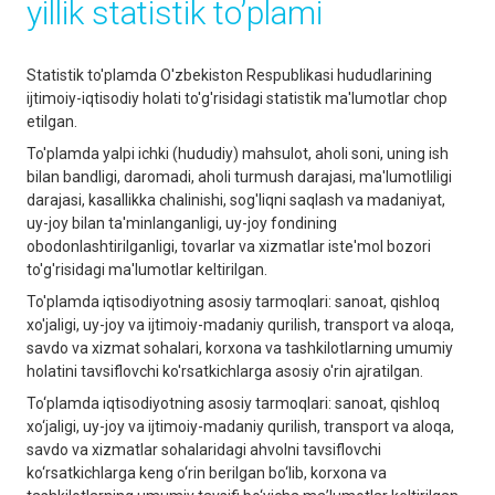
yillik statistik to’plami
Statistik to'plamda O'zbekiston Respublikasi hududlarining
ijtimoiy-iqtisodiy holati to'g'risidagi statistik ma'lumotlar chop
etilgan.
To'plamda yalpi ichki (hududiy) mahsulot, aholi soni, uning ish
bilan bandligi, daromadi, aholi turmush darajasi, ma'lumotliligi
darajasi, kasallikka chalinishi, sog'liqni saqlash va madaniyat,
uy-joy bilan ta'minlanganligi, uy-joy fondining
obodonlashtirilganligi, tovarlar va xizmatlar iste'mol bozori
to'g'risidagi ma'lumotlar keltirilgan.
To'plamda iqtisodiyotning asosiy tarmoqlari: sanoat, qishloq
xo'jaligi, uy-joy va ijtimoiy-madaniy qurilish, transport va aloqa,
savdo va xizmat sohalari, korxona va tashkilotlarning umumiy
holatini tavsiflovchi ko'rsatkichlarga asosiy o'rin ajratilgan.
To‘plаmdа iqtisodiyotning аsosiy tаrmoqlаri: sаnoаt, qishloq
xo‘jаligi, uy-joy vа ijtimoiy-mаdаniy qurilish, trаnsport vа аloqа,
sаvdo vа xizmаtlаr sohаlаridаgi аhvolni tаvsiflovchi
ko‘rsаtkichlаrgа keng o‘rin berilgаn bo‘lib, korxonа vа