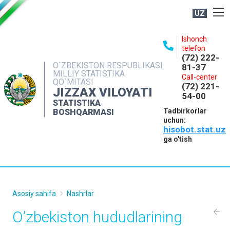
UZ
BOSHQARMA HAQIDA
Ishonch
telefon
OCHIQ MA'LUMOTLAR
(72) 222-
O`ZBEKISTON RESPUBLIKASI
81-37
NASHRLAR
MILLIY STATISTIKA
Call-center
QO`MITASI
(72) 221-
INTERAKTIV XIZMATLAR
JIZZAX VILOYATI
54-00
STATISTIKA
MATBUOT XIZMATI
Tadbirkorlar
BOSHQARMASI
uchun:
MUROJAATLAR
hisobot.stat.uz
KONTAKTLAR
ga o'tish
Asosiy sahifa
Nashrlar
O’zbekiston hududlarining