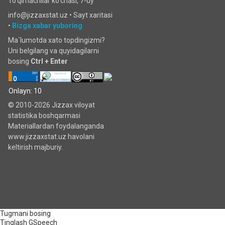
To'qimachilar ko‘chаsi, 7-uy
info@jizzaxstat.uz •
Sayt xaritasi
•
Bizga xabar yuboring
Ma`lumotda xato topdingizmi?
Uni belgilang va quyidagilarni
bosing
Ctrl + Enter
Onlayn: 10
© 2010-2026 Jizzax viloyat
statistika boshqarmasi
Materiallardan foydalanganda
www.jizzaxstat.uz havolani
keltirish majburiy.
Tugmani bosing
Tinglash
GSpeech