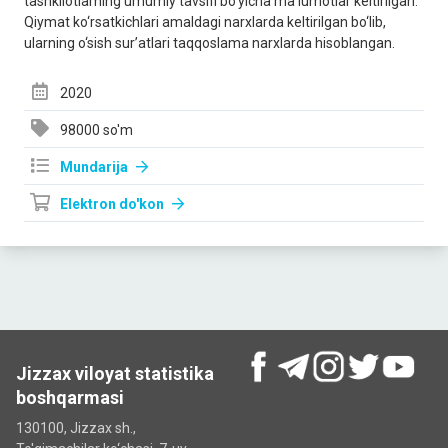
tаshkilotlаrning umumiy tаvsifi bo‘yichа mа’lumotlаr keltirilgаn.
Qiymаt ko‘rsаtkichlаri аmаldаgi nаrxlаrdа keltirilgаn bo‘lib,
ulаrning o‘sish sur’аtlаri tаqqoslаmа nаrxlаrdа hisoblаngаn.
2020
98000 so'm
Mundarija
Elektron do'kon
Jizzax viloyat statistika
boshqarmasi
130100, Jizzax sh.,