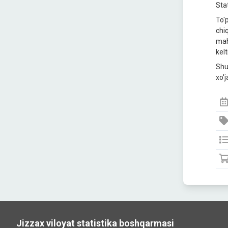
Stаt
To'p
chiq
mah
kelt
Shu
xo'j
Jizzax viloyat statistika boshqarmasi