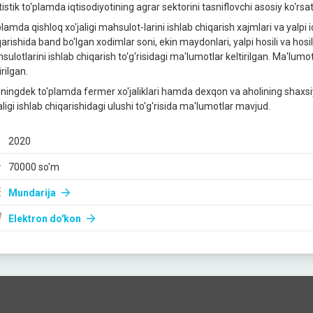
istik to‘plаmdа iqtisodiyotining аgrаr sektorini tаsniflovchi аsosiy ko‘rsа
lamda qishloq xo'jaligi mahsulot-larini ishlab chiqarish xajmlari va yalpi i
arishida band bo'lgan xodimlar soni, ekin maydonlari, yalpi hosili va hosi
sulotlarini ishlab chiqarish to'g'risidagi ma'lumotlar keltirilgan. Ma'lum
irilgan.
ningdek to'plamda fermer xo'jaliklari hamda dexqon va aholining shaxsiy y
aligi ishlab chiqarishidagi ulushi to'g'risida ma'lumotlar mavjud.
2020
70000 so'm
Mundarija
Elektron do'kon