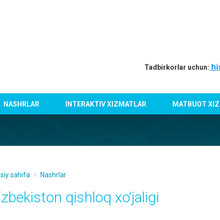
hi
Tadbirkorlar uchun:
NASHRLAR
INTERAKTIV XIZMATLAR
MATBUOT XIZ
siy sahifa
Nashrlar
zbekiston qishloq xo‘jаligi