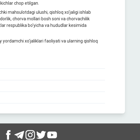
tkichlаr chop etilgan.
chki mahsulotdagi ulushi, qishloq xo'jaligi ishlab
ldorlik, chorva mollari bosh soni va chorvachilik
otlar respublika bo'yicha va hududlar kesimida
ordamchi xo'jaliklari faoliyati va ularning qishloq