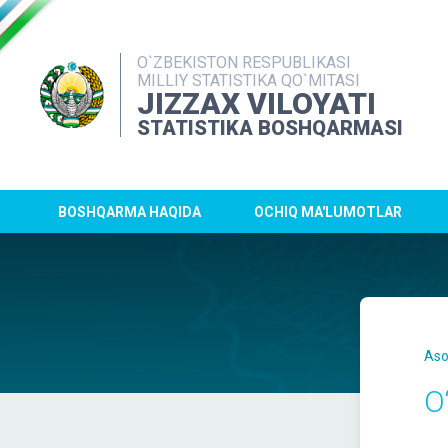
O`ZBEKISTON RESPUBLIKASI
MILLIY STATISTIKA QO`MITASI
JIZZAX VILOYATI
STATISTIKA BOSHQARMASI
BOSHQARMA HAQIDA
OCHIQ MA'LUMOTLAR
Aso
O‘